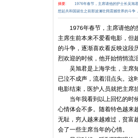
摘要
: 1976年春节，主席请他的护士长吴旭
想起共和国诞生之前那波澜壮阔震撼世界的斗争，逐
1976
年春节，主席请他的
主席生前本来不爱看电影，但
的斗争，逐渐喜欢看反映这段
泽
烈欢迎的时候，他开始悄悄流泪
吴旭君是上海学生，主席知
已泣不成声，流着泪点头。这
电影结束，医护人员就把主席
当年我看到以上回忆的时候
心情体会不多。随着特色越来
东
无耻，穷人越来越难过，贫富
会了一些主席当年的心情。