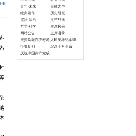
时时
青年·未来
百姓之声
经典著作
历史研究
宪法·法治
文艺战线
》。
哲学·科学
主席风采
网站公告
主席语录
界
祝贺马老百岁寿诞
人民英雄纪念碑
热
征集批判
纪念十月革命
庆祝中国共产党成
立100周年
时
等
杂
越
体