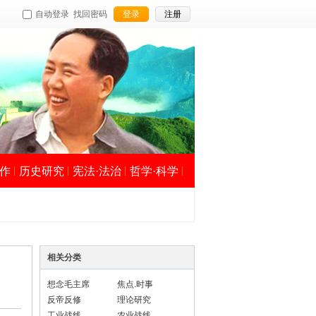
自动登录
找回密码
登录
注册
作
历史研究
宪法·法治
哲学·科学
相关分类
想念毛主席
焦点.时事
反帝反修
理论研究
工业战线
农业战线