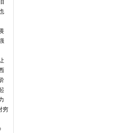
泪
也
畏
强
让
西
阶
起
力
对穷
》