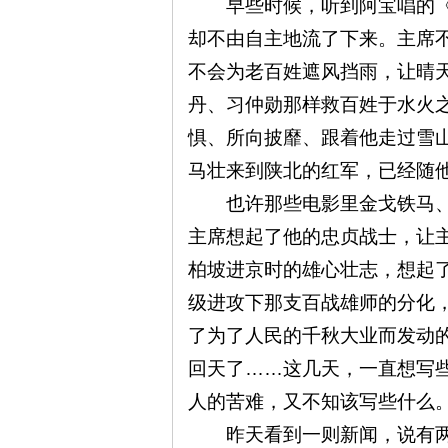
早些时候，听到阿宝唱的《
却不由自主地流了下来。主席
不会为老百姓遮风挡雨，让晴
丹、习仲勋那样救百姓于水火
思
惧、所向披靡、跟着他走过雪
马壮来到陕北的红军，已经随
也许那些电影里金戈铁马、
主席想起了他的忠贞战士，让
柏坡进京时的雄心壮志，想起
级进攻下那支百战雄师的分化
想
了为了人民的千秋大业而发动
回天了……这几天，一直想写
人的苦难，又不知该写些什么
昨天看到一则新闻，说有两