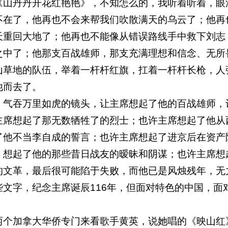
山丹丹开花红艳艳》，不知怎么的，我听着听着，眼
不在了，他再也不会来帮我们吹散满天的乌云了；他再
天重回大地了；他再也不能像从错误路线手中救下刘志
之中了；他那支百战雄师，那支充满理想和信念、无所
山草地的队伍，举着一杆杆红旗，扛着一杆杆长枪，人
他而去了。
气吞万里如虎的镜头，让主席想起了他的百战雄师，
主席想起了那无数牺牲了的烈士；也许主席想起了他从
了他不当李自成的誓言；也许主席想起了进京后在资产
，想起了他的那些昔日战友的暧昧和阴谋；也许主席想
的文革，最后很可能陷于失败，而他已是风烛残年，无
些文字，纪念主席诞辰
116
年，但面对特色的中国，面
。
个加拿大华侨专门来看歌手黄英，说她唱的《映山红