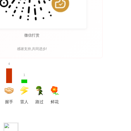
微信打赏
感谢支持,共同进步!
4
1
握手
雷人
路过
鲜花