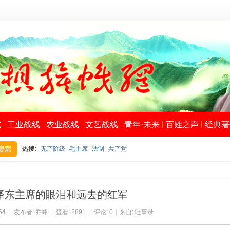
究
工业战线
农业战线
文艺战线
青年·未来
百姓之声
经典著
热搜:
无产阶级
毛主席
法制
共产党
搜
泽东主席的眼泪和远去的红军
54
|
发布者:
乔峰
|
查看:
2891
|
评论: 0
|
来自:
哇事录