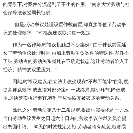
的背景下,对案件分流起到了不小的作用。”南京大学劳动与社
会保障法教授周长征说。
“但是,劳动争议处理设置仲裁前置,却直接降低了劳动争
议的处理效率。”时福茂建议取消这一规定。
作为一名律师,时福茂接触过不少案例:“由于仲裁前置延
长了劳动争议处理时间,再加上劳动争议案件的特殊性,案件不
了结,劳动者的劳动关系就处在不确定状态,这让劳动者陷入了
经济、精神的双重压力。”
因此,时福茂建议,在立法上改变现在“不裁不能审”的制度,
提高仲裁效率,或直接对部分案件一裁终局,减少环节,降低成
本,尽快落实执行事宜,有利于尽快恢复被破坏的劳动关系。
除此之外,劳动法第八十二条规定,提出仲裁要求的一方应
当自劳动争议发生之日起六十日内向劳动争议仲裁委员会提
出书面申请。“60天的时效规定太短,劳动者稍有疏忽,就容易