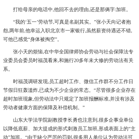
打给母亲的电话中,他回不去的理由,还是那俩字:加班。
“我的‘五一’劳动节,可真是名副其实。”张小天向记者抱
怨,两年前,他幸运入职北京市一家银行,虽然薪资待遇还不错,
可他已感觉“身体被掏空”。
张小天的烦恼,在中华全国律师协会劳动与社会保障法专
业委员会委员时福茂看来,和施行20多年未大修的劳动法有关
系。
时福茂调研发现,员工超时工作、微信工作群不分工作日
节假日狂轰滥炸,已成为不少企业的常态。“尽管很多企业存在
超时加班现象,但劳动法中只规定了加班报酬标准,并没有涉及
劳动者健康方面的保障及补偿机制。”
山东大学法学院副教授李长勇也注意到,很多企事业单位
以降低底薪、加大提成的形式刺激员工加班,形成表面上的“主
动”加班。“由于缺少严厉的罚则,很多用人单位认为劳动法可