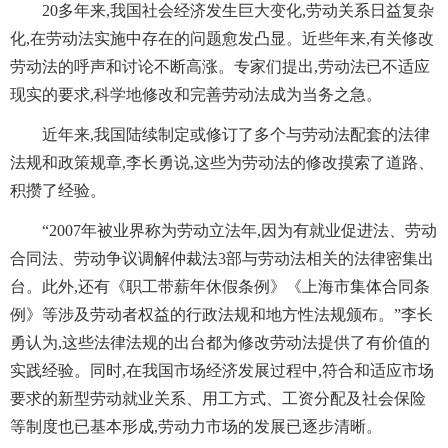
20多年来,我国社会经济发生巨大变化,劳动关系日益复杂
化,在劳动法实施中存在的问题愈发凸显。近些年来,有关修改
劳动法的呼声和讨论不断高涨。专家们提出,劳动法已不适应
现实的要求,科学地修改和完善劳动法成为当务之急。
近年来,我国陆续制定或修订了多个与劳动法配套的法律
法规和政策规章,李长勇说,这些为劳动法的修改摸索了道路、
积攒了经验。
“2007年被业界称为劳动立法年,因为有就业促进法、劳动
合同法、劳动争议调解仲裁法3部与劳动法相关的法律密集出
台。此外,还有《职工带薪年休假条例》《上海市集体合同条
例》等涉及劳动者权益的行政法规和地方性法规颁布。”李长
勇认为,这些法律法规的出台都为修改劳动法提供了有价值的
实践经验。同时,在我国市场经济发展过程中,符合和适应市场
要求的新型劳动就业关系、用工方式、工资分配及社会保险
等制度也已基本形成,劳动力市场的发展已逐步清晰。