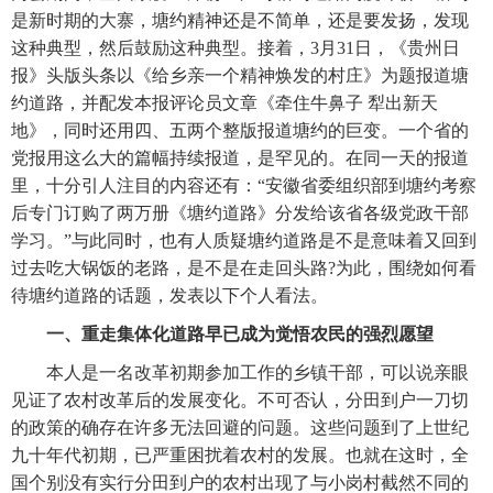
是新时期的大寨，塘约精神还是不简单，还是要发扬，发现
这种典型，然后鼓励这种典型。接着，3月31日，《贵州日
报》头版头条以《给乡亲一个精神焕发的村庄》为题报道塘
约道路，并配发本报评论员文章《牵住牛鼻子 犁出新天
地》，同时还用四、五两个整版报道塘约的巨变。一个省的
党报用这么大的篇幅持续报道，是罕见的。在同一天的报道
里，十分引人注目的内容还有：“安徽省委组织部到塘约考察
后专门订购了两万册《塘约道路》分发给该省各级党政干部
学习。”与此同时，也有人质疑塘约道路是不是意味着又回到
过去吃大锅饭的老路，是不是在走回头路?为此，围绕如何看
待塘约道路的话题，发表以下个人看法。
一、
重走
集体化道路早已成为觉悟农民的强烈愿望
　　本人是一名改革初期参加工作的乡镇干部，可以说亲眼
见证了农村改革后的发展变化。不可否认，分田到户一刀切
的政策的确存在许多无法回避的问题。这些问题到了上世纪
九十年代初期，已严重困扰着农村的发展。也就在这时，全
国个别没有实行分田到户的农村出现了与小岗村截然不同的