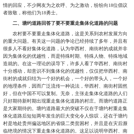
情的回应，不少网友为之欢呼、为之激动，纷纷向18位倡议
者致敬，称他们为18勇士。
二、塘约道路回答了要不要重走集体化道路的问题
　　农村要不要重走集体化道路，这是关系到农村发展方向
的重大问题。有关这一问题的争论已经持续了多年，并且有
很多人不看好集体化道路，认为华西村、南街村的成就并非
因为集体化的优越性，而是特殊时期、特殊人物、特殊地域
造就的。在这一理论的误导下，许多人看了华西村、南街村
十分感动，却意识不到集体化的优越性，仅仅把华西村、南
街村的成就归结为一个好的机会，一个好的带头人，一个好
的地理条件，因而广泛流传一种说法，华西村、南街村固然
好，但在中国不可以复制。无奈，主张走集体化道路的人们
只好期待新时期出现重走集体化道路的村庄。而塘约道路正
是大家期待的。塘约道路最大的突破不仅在于塘约村重走集
体化道路后短短两年发生的巨大变化令人惊叹，还在于塘约
村是地处贵州偏远地区的省级二类贫困村，并且是在灾后濒
临绝境的情况下重走集体化道路的。这足以说明华西村、南