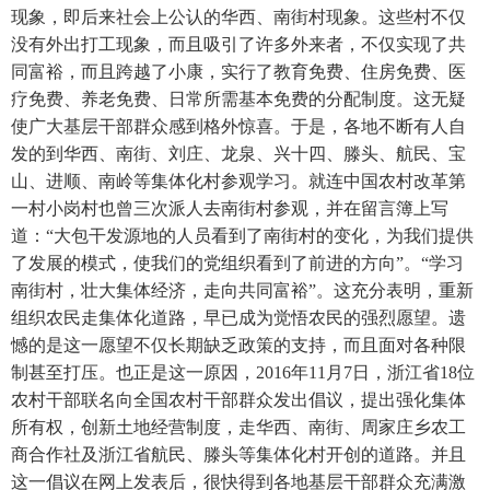
现象，即后来社会上公认的华西、南街村现象。这些村不仅
没有外出打工现象，而且吸引了许多外来者，不仅实现了共
同富裕，而且跨越了小康，实行了教育免费、住房免费、医
疗免费、养老免费、日常所需基本免费的分配制度。这无疑
使广大基层干部群众感到格外惊喜。于是，各地不断有人自
发的到华西、南街、刘庄、龙泉、兴十四、滕头、航民、宝
山、进顺、南岭等集体化村参观学习。就连中国农村改革第
一村小岗村也曾三次派人去南街村参观，并在留言簿上写
道：“大包干发源地的人员看到了南街村的变化，为我们提供
了发展的模式，使我们的党组织看到了前进的方向”。“学习
南街村，壮大集体经济，走向共同富裕”。这充分表明，重新
组织农民走集体化道路，早已成为觉悟农民的强烈愿望。遗
憾的是这一愿望不仅长期缺乏政策的支持，而且面对各种限
制甚至打压。也正是这一原因，2016年11月7日，浙江省18位
农村干部联名向全国农村干部群众发出倡议，提出强化集体
所有权，创新土地经营制度，走华西、南街、周家庄乡农工
商合作社及浙江省航民、滕头等集体化村开创的道路。并且
这一倡议在网上发表后，很快得到各地基层干部群众充满激