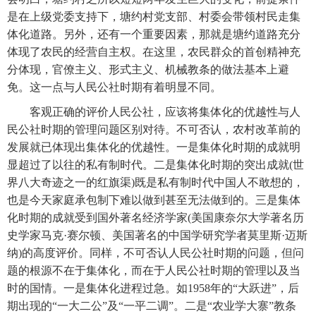
是在上级党委支持下，塘约村党支部、村委会带领村民走集
体化道路。另外，还有一个重要因素，那就是塘约道路充分
体现了农民的经营自主权。在这里，农民群众的首创精神充
分体现，官僚主义、形式主义、机械教条的做法基本上避
免。这一点与人民公社时期有着明显不同。
　　客观正确的评价人民公社，应该将集体化的优越性与人
民公社时期的管理问题区别对待。不可否认，农村改革前的
发展就已体现出集体化的优越性。一是集体化时期的成就明
显超过了以往的私有制时代。二是集体化时期的突出成就(世
界八大奇迹之一的红旗渠)既是私有制时代中国人不敢想的，
也是今天家庭承包制下难以做到甚至无法做到的。三是集体
化时期的成就受到国外著名经济学家(美国康奈尔大学著名历
史学家马克·赛尔顿、美国著名的中国学研究学者莫里斯·迈斯
纳)的高度评价。同样，不可否认人民公社时期的问题，但问
题的根源不在于集体化，而在于人民公社时期的管理以及当
时的国情。一是集体化进程过急。如1958年的“大跃进”，后
期出现的“一大二公”及“一平二调”。二是“农业学大寨”教条