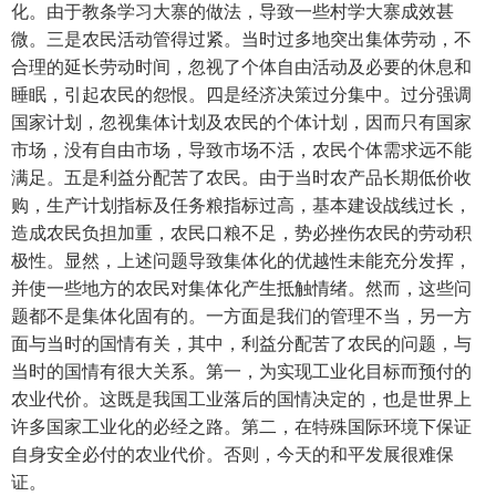
化。由于教条学习大寨的做法，导致一些村学大寨成效甚
微。三是农民活动管得过紧。当时过多地突出集体劳动，不
合理的延长劳动时间，忽视了个体自由活动及必要的休息和
睡眠，引起农民的怨恨。四是经济决策过分集中。过分强调
国家计划，忽视集体计划及农民的个体计划，因而只有国家
市场，没有自由市场，导致市场不活，农民个体需求远不能
满足。五是利益分配苦了农民。由于当时农产品长期低价收
购，生产计划指标及任务粮指标过高，基本建设战线过长，
造成农民负担加重，农民口粮不足，势必挫伤农民的劳动积
极性。显然，上述问题导致集体化的优越性未能充分发挥，
并使一些地方的农民对集体化产生抵触情绪。然而，这些问
题都不是集体化固有的。一方面是我们的管理不当，另一方
面与当时的国情有关，其中，利益分配苦了农民的问题，与
当时的国情有很大关系。第一，为实现工业化目标而预付的
农业代价。这既是我国工业落后的国情决定的，也是世界上
许多国家工业化的必经之路。第二，在特殊国际环境下保证
自身安全必付的农业代价。否则，今天的和平发展很难保
证。