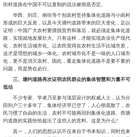
街村道路在中国不可以复制的说法被彻底否定。
　　华西、刘庄、南街等个别农村坚持集体化道路与小岗村
形成的巨大反差，以及今天塘约道路带来的巨大变化，足以
证明：中国广大农村要摆脱贫穷和落后，就必须走集体化道
路，实现就地发展壮大。只有这样，才能实现农业生产现代
化，农村生活城市化。让农民觉得在农村生活不比城市差，
这才是理想的城乡一体化。农村城市化不是一味的人口城市
化，更不是消灭农村。因此，重走集体化道路不是要不要的
问题，而是势在必行。
三、塘约道路再次证明农民群众的
集体智慧和力量
不可
低估
　　不少专家、学者乃至参与顶层设计的权威人士，认为分
田到户三十多年了，集体经济早已空了，人心彻底散了，农
民习惯了自由的生活，农村不可能再回到集体化道路。而塘
约道路的实践恰恰超出了这些人的意料。这是为什么?
　　其一，人们的思想认识不仅来自于书本知识，同时也来