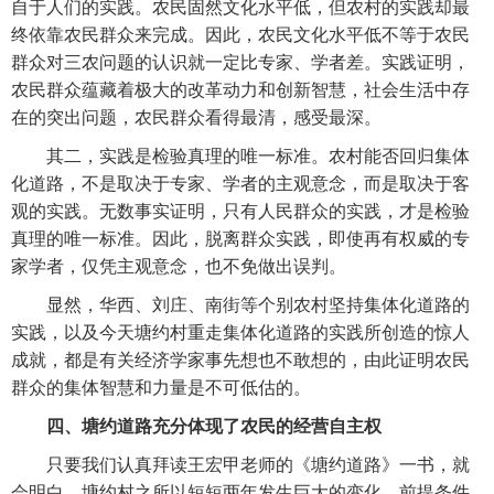
自于人们的实践。农民固然文化水平低，但农村的实践却最
终依靠农民群众来完成。因此，农民文化水平低不等于农民
群众对三农问题的认识就一定比专家、学者差。实践证明，
农民群众蕴藏着极大的改革动力和创新智慧，社会生活中存
在的突出问题，农民群众看得最清，感受最深。
　　其二，实践是检验真理的唯一标准。农村能否回归集体
化道路，不是取决于专家、学者的主观意念，而是取决于客
观的实践。无数事实证明，只有人民群众的实践，才是检验
真理的唯一标准。因此，脱离群众实践，即使再有权威的专
家学者，仅凭主观意念，也不免做出误判。
　　显然，华西、刘庄、南街等个别农村坚持集体化道路的
实践，以及今天塘约村重走集体化道路的实践所创造的惊人
成就，都是有关经济学家事先想也不敢想的，由此证明农民
群众的集体智慧和力量是不可低估的。
四、塘约道路充分体现了农民的经营自主权
　　只要我们认真拜读王宏甲老师的《塘约道路》一书，就
会明白，塘约村之所以短短两年发生巨大的变化，前提条件