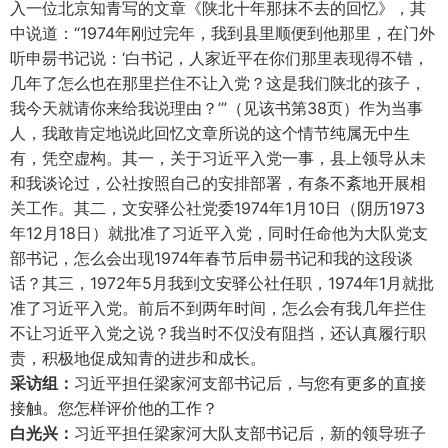
入一位北京知青写的文章《陕北十年那抹不去的回忆》，其
中说道：“1974年刚过完年，我到县里顺便到他那里，在门外
听申昜书记说：‘白书记，人家近平在你们那里表现得不错，
几年了怎么也在那里拦住不让入党？这是我们陕北的孩子，
我今天就请你来给我说理由？’”（见该书第38页）作为当事
人，我敢肯定地说此回忆文章所说的这个情节纯属无中生
有，凭空虚构。其一，关于习近平入党一事，县上领导从未
和我谈论过，公社按照自己的安排部署，有条不紊地开展相
关工作。其二，文安驿公社党委1974年1月10日（阴历1973
年12月18日）就批准了习近平入党，同时任命他为大队党支
部书记，怎么会出现1974年春节后申昜书记和我的这段谈
话？其三，1972年5月我到文安驿公社任职，1974年1月就批
准了习近平入党。前后不到两年时间，怎么会有我几年拦住
不让习近平入党之说？我当时不仅没有阻挡，还认真履行职
责，积极地促成知青的进步和成长。
采访组：
习近平担任梁家河支部书记后，与您有更多的直接
接触。您怎样评价他的工作？
白光兴：
习近平担任梁家河大队支部书记后，新的领导班子