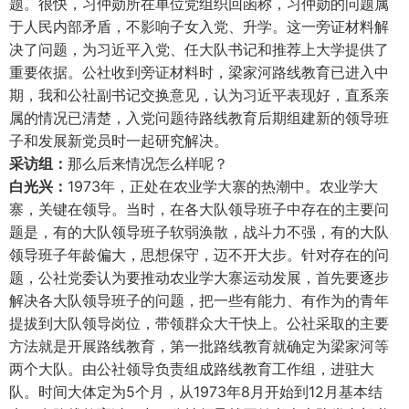
题。很快，习仲勋所在单位党组织回函称，习仲勋的问题属
于人民内部矛盾，不影响子女入党、升学。这一旁证材料解
决了问题，为习近平入党、任大队书记和推荐上大学提供了
重要依据。公社收到旁证材料时，梁家河路线教育已进入中
期，我和公社副书记交换意见，认为习近平表现好，直系亲
属的情况已清楚，入党问题待路线教育后期组建新的领导班
子和发展新党员时一起研究解决。
采访组：
那么后来情况怎么样呢？
白光兴：
1973年，正处在农业学大寨的热潮中。农业学大
寨，关键在领导。当时，在各大队领导班子中存在的主要问
题是，有的大队领导班子软弱涣散，战斗力不强，有的大队
领导班子年龄偏大，思想保守，迈不开大步。针对存在的问
题，公社党委认为要推动农业学大寨运动发展，首先要逐步
解决各大队领导班子的问题，把一些有能力、有作为的青年
提拔到大队领导岗位，带领群众大干快上。公社采取的主要
方法就是开展路线教育，第一批路线教育就确定为梁家河等
两个大队。由公社领导负责组成路线教育工作组，进驻大
队。时间大体定为5个月，从1973年8月开始到12月基本结