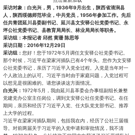
点击重新加载
采访对象：白光兴，男，1936年9月出生，陕西省清涧县
人，陕西绥德师范毕业，中共党员，1956年参加工作。先后
任共青团延川县委副书记、延川县文安驿公社党委书记、永
坪公社党委书记、县教育局局长、林业局局长等职务。
采访组：本报记者 邱然 黄珊 陈思等
采访日期：2016年12月29日
采访组：
您好！您于1972年5月调任文安驿公社党委书记。
那个时候，习近平在梁家河插队已有4个年头。您作为文安驿
公社党委书记，亲历了习近平入党全过程。入党是当年对一
个人政治上的认可。习近平当时由于家庭问题，入党过程可
以想见是很困难的。请您谈谈这方面情况。
白光兴：
1972年5月，我由延川县革委会办事组副组长兼整
党建党办公室主任岗位，调到文安驿公社任党委书记。在任
期间，亲历和经历了习近平入党、任大队党支部书记、推荐
上大学的过程。
习近平在梁家河插队期间，包括我在内，经历了公社三届领
导。对前两届关于习近平的入党申请和审批情况，我不清