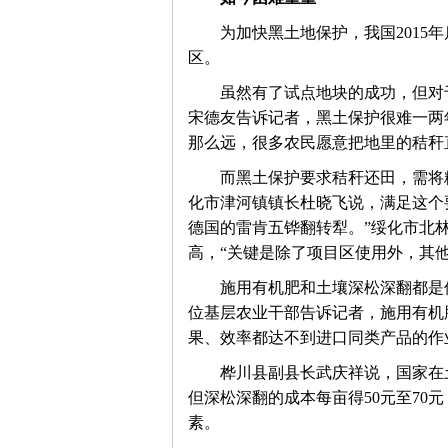
网
　　为加快黑土地保护，我国2015
区。
　　虽然有了试点地块的成功，但对
宋德友告诉记者，黑土保护很难一两
那么远，很多农民愿意把地里的秸秆
　　而黑土保护要求秸秆还田，需将
化市津河镇镇长杜晓飞说，满足这个
德国的雷肯五铧翻转犁。”绥化市北
高，“关键是除了项目区使用外，其
　　施用有机肥和土壤深松深翻都是
位基层农业干部告诉记者，施用有机
果、效率都达不到进口同类产品的作
　　桦川县副县长武庆祥说，国家在
但深松深翻的成本每亩得50元至7
素。