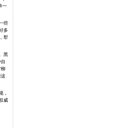
单一
一些
好多
，犁
。黑
种自
”柳
但这
规，
权威