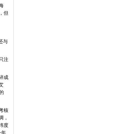
海
，但
还与
只注
碎成
艾
的
考核
调，
纬度
今年