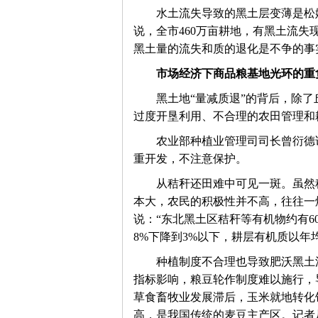
　　水土流失导致的黑土层变薄是松
说，全市460万亩耕地，有黑土流失
黑土量的流失和质的退化是不争的事
市场经济下商品粮基地光环的重
思
　　黑土地“量减质退”的背后，除
过度开垦利用、不合理的农田管理和
　　农业部种植业管理司司长曾衍德
重开发，不注意保护。
　　从秸秆还田难中可见一斑。虽然
本大，农民的积极性并不高，往往一
说：“东北黑土区秸秆等有机物约有6
想
8%下降到3%以下，耕层有机质以年均
　　种植制度不合理也导致肥沃黑土
指标影响，粮豆轮作制度难以施行，
草食畜牧业发展滞后，玉米就地转化
高，是我国传统的麦豆主产区。记者从