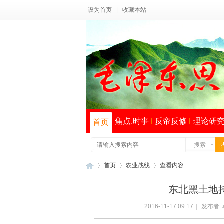
设为首页
|
收藏本站
焦点.时事
反帝反修
理论研
首页
搜索
首页
农业战线
查看内容
东北黑土地
2016-11-17 09:17
|
发布者:
毛
›
›
›
索