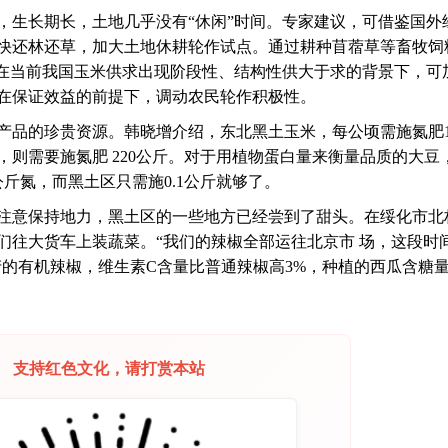
，生长期长，土地几乎没有“休闲”时间。专家建议，可借鉴国外
快还林还草，加大土地休耕轮作试点。通过耕种苜蓿草等畜牧饲
。在当前我国玉米供求出现阶段性、结构性供大于求的背景下，可
在保证效益的前提下，调动农民轮作积极性。
产品的珍贵资源。韩晓增介绍，东北黑土玉米，每公顷需施氮肥1
则需要施氮肥 220公斤。对于用植物蛋白量来衡量品质的大豆
公斤氮，而黑土区只需施0.1公斤就够了。
注意保持地力，黑土区的一些地方已经尝到了甜头。在绥化市北
们往大货车上装蔬菜。“我们的辣椒全部运往北京市 场，这段时
产的有机辣椒，维生素C含量比普通辣椒高3%，种植的西瓜含糖
支持红色文化，请打赏本站