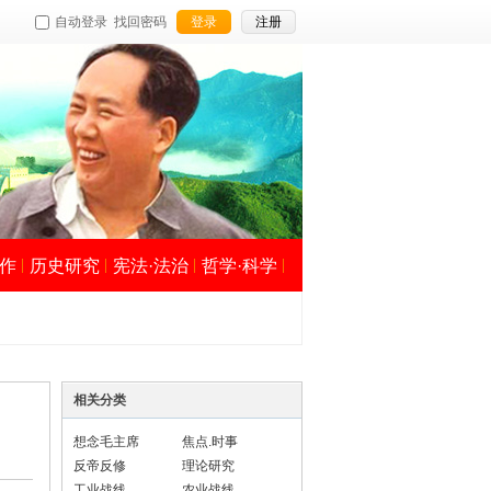
自动登录
找回密码
登录
注册
作
历史研究
宪法·法治
哲学·科学
相关分类
想念毛主席
焦点.时事
反帝反修
理论研究
工业战线
农业战线