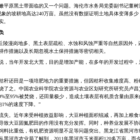
嫩平原黑土带面临的又一个问题。海伦市水务局党委副书记董树
现象的坡耕地高达240万亩。虽然没有数据证明土地具体变薄多少
实。
负
了丘陵漫岗地多、黑土表层疏松、水蚀和风蚀严重等自然原因外，
耕作措施以及长期忽视水土保持措施等密切相关。
说，当年开发北大荒，目的是增加产能，在多年的开发过程中，
秸秆还田是一项培肥地力的重要措施，但因秸秆收集难度高、粉
烧了之。中国农业科学院农业资源与农业区划研究所研究员卢昌
0%至95%被焚烧，还田量极少，造成土壤表层有机质含量由原来
1%的速度下降。”
流失。近年来受种植效益影响，大豆种植面积锐减，再加上粮食
导致大豆固氮肥田的作用没有充分发挥。同时，种养业发展不协
饲料比重低，有机肥资源明显不足等问题突出。黑龙江省黑河市
黑河市农业局了解到，2011年黑河市玉米面积120多万亩，而