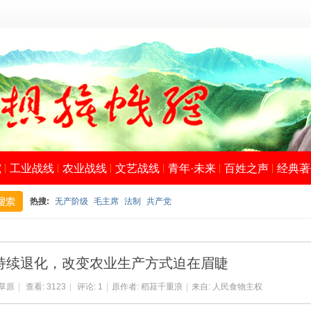
究
工业战线
农业战线
文艺战线
青年·未来
百姓之声
经典著
热搜:
无产阶级
毛主席
法制
共产党
搜
持续退化，改变农业生产方式迫在眉睫
草原
|
查看:
3123
|
评论:
1
|
原作者: 稻菽千重浪
|
来自: 人民食物主权