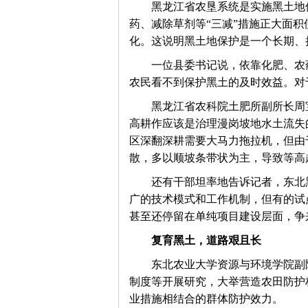
　　黑龙江省农垦系统是实施黑土地
药、减除草剂等“三减”措施正大面
化。这说明黑土地保护是一个长期、
　　一位县委书记说，依靠化肥、农
农民看不到保护黑土的及时效益。对
　　黑龙江省农科院土肥所副所长周
高耕作应该是治理漫岗坡地水土流失
区深翻深耕需要大马力拖拉机，但由
散，多以顺坡条带状为主，导致等高
　　还有干部坦率地告诉记者，东北
广的技术模式和工作机制，但有的试
甚至还停留在单纯项目建设层面，争
复育黑土，道路艰且长
　　东北农业大学资源与环境学院副
制度等开展研究，大举营造农田防护
业措施相结合的群体防护效力。