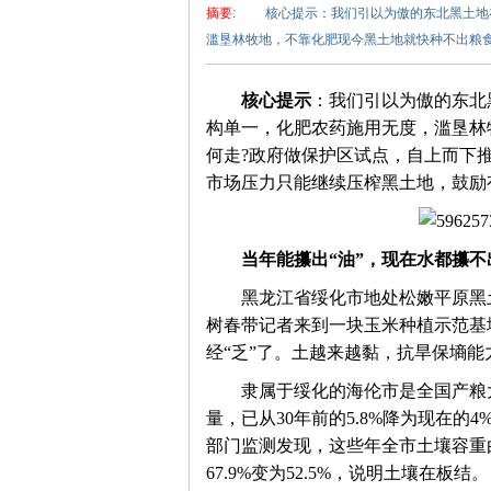
摘要
: 核心提示：我们引以为傲的东北黑土地
滥垦林牧地，不靠化肥现今黑土地就快种不出粮食了
核心提示
：我们引以为傲的东北
构单一，化肥农药施用无度，滥垦林
何走?政府做保护区试点，自上而下
市场压力只能继续压榨黑土地，鼓励
泽
当年能攥出“油”，现在水都攥不
　　黑龙江省绥化市地处松嫩平原黑
树春带记者来到一块玉米种植示范基
经“乏”了。土越来越黏，抗旱保墒能
　　隶属于绥化的海伦市是全国产粮
东
量，已从30年前的5.8%降为现在的
部门监测发现，这些年全市土壤容重由每
67.9%变为52.5%，说明土壤在板结。