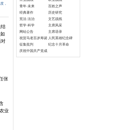
无度，
青年·未来
百姓之声
经典著作
历史研究
宪法·法治
文艺战线
哲学·科学
主席风采
植结
网站公告
主席语录
要如
祝贺马老百岁寿诞
人民英雄纪念碑
面对
征集批判
纪念十月革命
庆祝中国共产党成
立100周年
任张
含
市农业