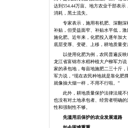
达到554.44万亩。地方农业干部
消耗，黑土流失。
旗
　　专家表示，施用有机肥、深翻深
补贴，但受益面窄、补贴水平低，激
施化肥。近年来，化肥投入逐年加大
底层变厚、变硬、上移，耕地质量变
　　以使用化肥为例，农民普遍反映
龙江省富锦市水稻种植大户柳军力说，
家的承包地，每亩地施肥二三十斤，
军力说，“现在农民种地就是靠化肥
帜
就像抽大烟一样，不用不行啦。”
　　此外，耕地质量保护法律法规不
也没有对土地承包者、经营者明确的
性和强制性不够。
先滥用后保护的农业发展道路
如今困难重重