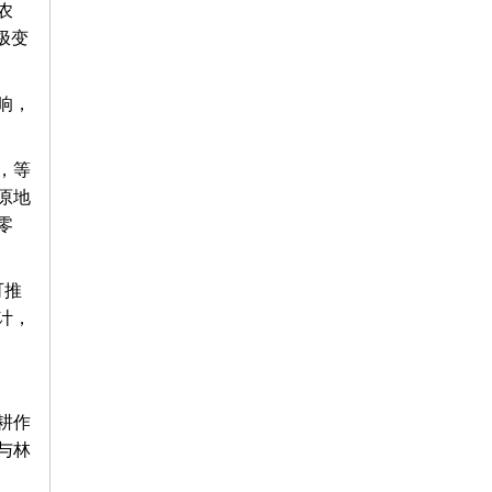
农
极变
响，
，等
原地
零
可推
计，
耕作
与林