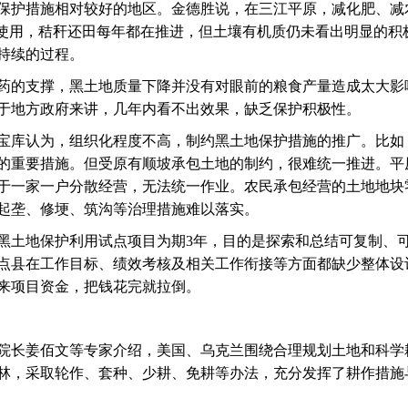
保护措施相对较好的地区。金德胜说，在三江平原，减化肥、减
积使用，秸秆还田每年都在推进，但土壤有机质仍未看出明显的积
持续的过程。
药的支撑，黑土地质量下降并没有对眼前的粮食产量造成太大影
于地方政府来讲，几年内看不出效果，缺乏保护积极性。
宝库认为，组织化程度不高，制约黑土地保护措施的推广。比如
的重要措施。但受原有顺坡承包土地的制约，很难统一推进。平
于一家一户分散经营，无法统一作业。农民承包经营的土地地块
起垄、修埂、筑沟等治理措施难以落实。
黑土地保护利用试点项目为期3年，目的是探索和总结可复制、
点县在工作目标、绩效考核及相关工作衔接等方面都缺少整体设
来项目资金，把钱花完就拉倒。
院长姜佰文等专家介绍，美国、乌克兰围绕合理规划土地和科学
林，采取轮作、套种、少耕、免耕等办法，充分发挥了耕作措施