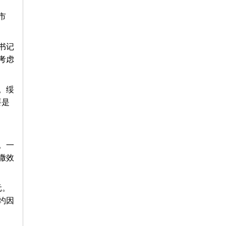
市
书记
考虑
。绥
要是
。一
撒效
元。
约因