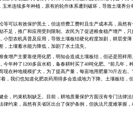
表示，玉米连续多年种植，原有的轮作体系遭到破坏，导致土壤养分
松等可以有效保护黑土，但这些费工费时且生产成本高，虽然有
励不足，推广和应用受到限制。农民为了促进粮食稳产增产，只
，小型农机具普及应用，导致土壤板结硬化程度加剧，耕层变薄
差，土壤蓄水能力降低，加剧了水土流失。
粮食增产主要靠使用化肥，明知会造成土壤板结，但还是照样用
今年种了1200多亩水稻，备春耕时买了40吨化肥。“前几年，
而现在种地规模扩大，为了提高产量，每亩地用肥量70斤左右。
撑着，我们也知道化肥农药用得多会造成地力下降。土壤板结，
健全，约束机制缺乏。目前，耕地质量保护方面没有专门法律法
法律约束，虽然有关省区出台了保护条例，但执法尺度难掌握，