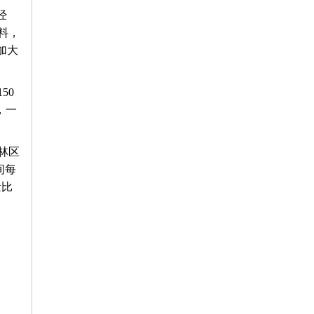
经
料，
加大
50
，一
林区
间每
量比