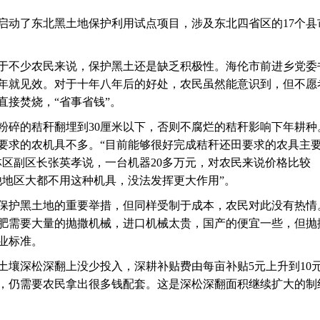
年启动了东北黑土地保护利用试点项目，涉及东北四省区的17个县
于不少农民来说，保护黑土还是缺乏积极性。海伦市前进乡党委
年就见效。对于十年八年后的好处，农民虽然能意识到，但不愿
直接焚烧，“省事省钱”。
粉碎的秸秆翻埋到30厘米以下，否则不腐烂的秸秆影响下年耕种
要求的农机具不多。“目前能够很好完成秸秆还田要求的农具主
林区副区长张英孝说，一台机器20多万元，对农民来说价格比较
他地区大都不用这种机具，没法发挥更大作用”。
保护黑土地的重要举措，但同样受制于成本，农民对此没有热情
肥需要大量的抛撒机械，进口机械太贵，国产的便宜一些，但抛
业标准。
土壤深松深翻上没少投入，深耕补贴费由每亩补贴5元上升到10
0元，仍需要农民拿出很多钱配套。这是深松深翻面积继续扩大的制