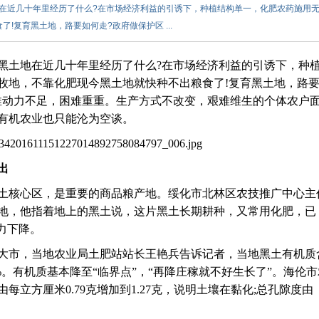
在近几十年里经历了什么?在市场经济利益的引诱下，种植结构单一，化肥农药施用
!复育黑土地，路要如何走?政府做保护区 ...
黑土地在近几十年里经历了什么?在市场经济利益的引诱下，种
牧地，不靠化肥现今黑土地就快种不出粮食了!复育黑土地，路
推动力不足，困难重重。生产方式不改变，艰难维生的个体农户
有机农业也只能沦为空谈。
出
土核心区，是重要的商品粮产地。绥化市北林区农技推广中心主
地，他指着地上的黑土说，这片黑土长期耕种，又常用化肥，已
力下降。
大市，当地农业局土肥站站长王艳兵告诉记者，当地黑土有机质
4%。有机质基本降至“临界点”，“再降庄稼就不好生长了”。海伦
立方厘米0.79克增加到1.27克，说明土壤在黏化;总孔隙度由