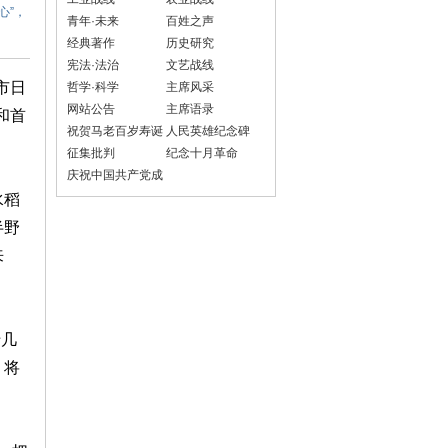
心”，
青年·未来
百姓之声
经典著作
历史研究
宪法·法治
文艺战线
市日
哲学·科学
主席风采
网站公告
主席语录
和首
祝贺马老百岁寿诞
人民英雄纪念碑
征集批判
纪念十月革命
庆祝中国共产党成
立100周年
水稻
半野
来
十几
，将