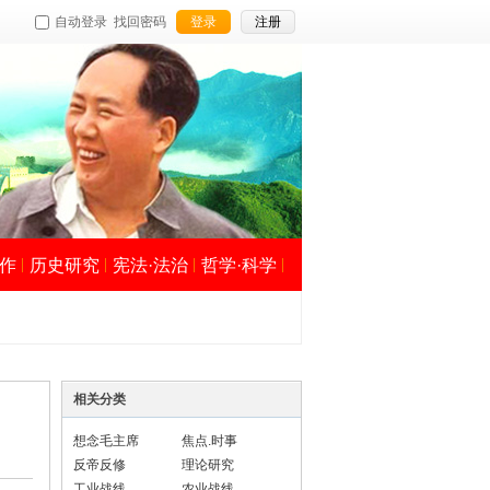
自动登录
找回密码
登录
注册
作
历史研究
宪法·法治
哲学·科学
相关分类
想念毛主席
焦点.时事
反帝反修
理论研究
工业战线
农业战线