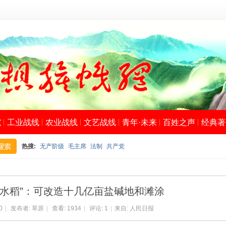
究
工业战线
农业战线
文艺战线
青年·未来
百姓之声
经典著
热搜:
无产阶级
毛主席
法制
共产党
搜
海水稻”：可改造十几亿亩盐碱地和滩涂
0
|
发布者:
草原
|
查看:
1934
|
评论:
1
|
来自: 人民日报