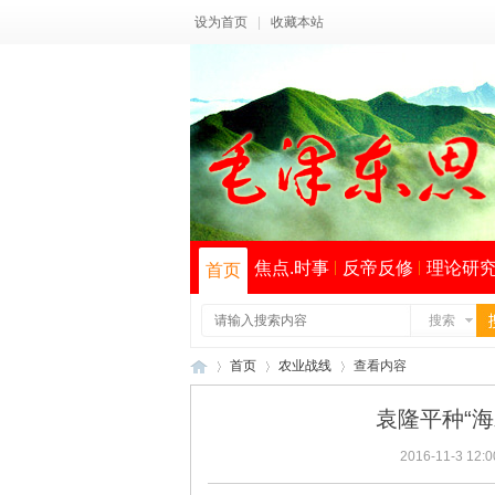
设为首页
|
收藏本站
焦点.时事
反帝反修
理论研
首页
搜索
首页
农业战线
查看内容
袁隆平种“
2016-11-3 12:0
毛
›
›
›
索