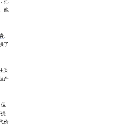
，把
。他
势
。
供了
往质
但产
。但
平提
代价