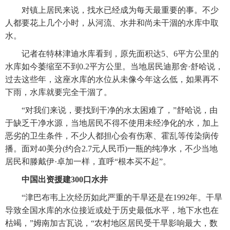
　　对镇上居民来说，找水已经成为每天最重要的事。不少
人都要花上几个小时，从河流、水井和尚未干涸的水库中取
水。
　　记者在特林津迪水库看到，原先面积达5、6平方公里的
水库如今萎缩至不到0.2平方公里。当地居民迪那舍·舒哈说，
过去这些年，这座水库的水位从未像今年这么低，如果再不
下雨，水库就要完全干涸了。
　　“对我们来说，要找到干净的水太困难了，”舒哈说，由
于缺乏干净水源，当地居民不得不使用未经净化的水，加上
恶劣的卫生条件，不少人都担心会有伤寒、霍乱等传染病传
播。面对40美分(约合2.7元人民币)一瓶的纯净水，不少当地
居民和滕戴伊·卓加一样，直呼“根本买不起”。
中国出资援建300口水井
　　“津巴布韦上次经历如此严重的干旱还是在1992年。干旱
导致全国水库的水位接近或处于历史最低水平，地下水也在
枯竭，”姆南加古瓦说，“农村地区居民受干旱影响最大，数