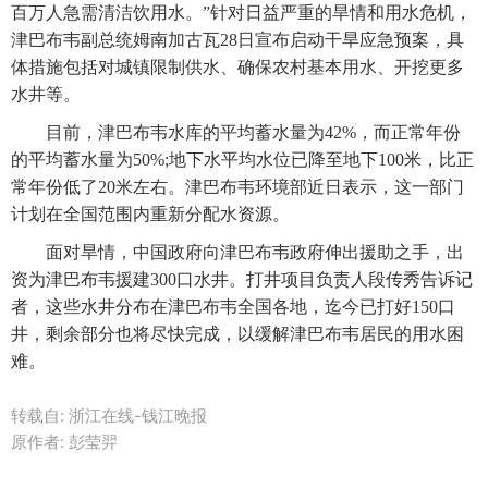
百万人急需清洁饮用水。”针对日益严重的旱情和用水危机，
津巴布韦副总统姆南加古瓦28日宣布启动干旱应急预案，具
体措施包括对城镇限制供水、确保农村基本用水、开挖更多
水井等。
　　目前，津巴布韦水库的平均蓄水量为42%，而正常年份
的平均蓄水量为50%;地下水平均水位已降至地下100米，比正
常年份低了20米左右。津巴布韦环境部近日表示，这一部门
计划在全国范围内重新分配水资源。
　　面对旱情，中国政府向津巴布韦政府伸出援助之手，出
资为津巴布韦援建300口水井。打井项目负责人段传秀告诉记
者，这些水井分布在津巴布韦全国各地，迄今已打好150口
井，剩余部分也将尽快完成，以缓解津巴布韦居民的用水困
难。
转载自: 浙江在线-钱江晚报
原作者: 彭莹羿