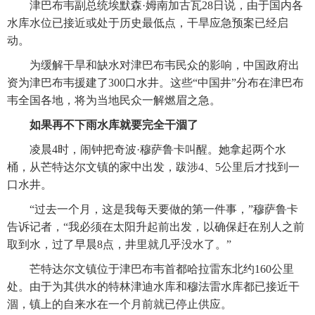
　　津巴布韦副总统埃默森·姆南加古瓦28日说，由于国内各
水库水位已接近或处于历史最低点，干旱应急预案已经启
动。
　　为缓解干旱和缺水对津巴布韦民众的影响，中国政府出
资为津巴布韦援建了300口水井。这些“中国井”分布在津巴布
韦全国各地，将为当地民众一解燃眉之急。
如果再不下雨水库就要完全干涸了
　　凌晨4时，闹钟把奇波·穆萨鲁卡叫醒。她拿起两个水
桶，从芒特达尔文镇的家中出发，跋涉4、5公里后才找到一
口水井。
　　“过去一个月，这是我每天要做的第一件事，”穆萨鲁卡
告诉记者，“我必须在太阳升起前出发，以确保赶在别人之前
取到水，过了早晨8点，井里就几乎没水了。”
　　芒特达尔文镇位于津巴布韦首都哈拉雷东北约160公里
处。由于为其供水的特林津迪水库和穆法雷水库都已接近干
涸，镇上的自来水在一个月前就已停止供应。