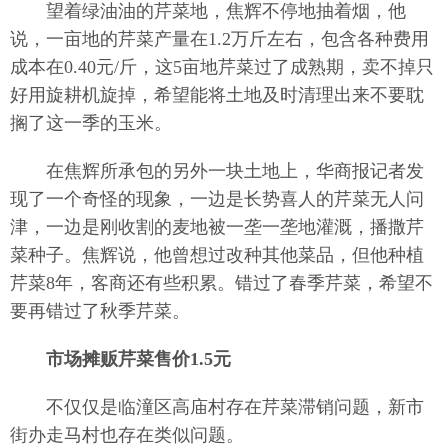
望着绿油油的芹菜地，焦辉不停地抽着烟，他
说，一亩地的芹菜产量在1.2万斤左右，包含各种费用
成本在0.40元/斤，这5亩地芹菜过了成熟期，卖不掉只
好用旋耕机旋掉，希望能将土地及时清理出来不要耽
搁了这一季的玉米。
在焦辉所承包的另外一块土地上，华商报记者发
现了一个奇怪的现象，一边是长势喜人的芹菜无人问
津，一边是刚收割的麦地被一垄一垄地灌溉，播撒芹
菜种子。焦辉说，他曾想过改种其他菜品，但他种植
芹菜8年，客商还有些积累。错过了春季芹菜，希望不
要再错过了秋季芹菜。
市场摊贩芹菜售价1.5元
不仅仅是临潼区高庙村存在芹菜滞销问题，新市
街办走马村也存在类似问题。