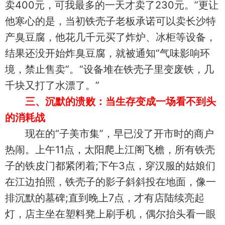
卖400元，可我最多的一天才卖了230元。”更让
他寒心的是，当初铁壳子老板承诺可以卖长沙特
产臭豆腐，他花几千元买了炸炉、冰柜等设备，
结果还没开始炸臭豆腐，就被通知“气味影响环
境，禁止售卖”。“设备堆在铁壳子里变废铁，几
千块又打了水漂了。”
三、沉默的溃败：当生存变成一场看不到头
的消耗战
现在的“子美市集”，早已没了开市时的商户
热闹。上午11点，太阳爬上江阁飞檐，所有铁壳
子的铁皮门都紧闭着;下午3点，穿汉服的姑娘们
在江边拍照，铁壳子的影子斜斜投在地面，像一
排沉默的墓碑;直到晚上7点，才有店陆续亮起
灯，店主坐在塑料凳上刷手机，偶尔抬头看一眼