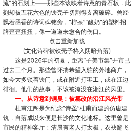
流”的石刻上——那些本该映着诗意的青石板，此
刻却被五花六色的铁壳子切割得支离破碎。曾经
飘着墨香的诗词碑铭旁，“柠茶”“酸奶”的塑料招
牌歪歪扭扭，像一道道未愈合的伤口。
点击重新加载
(文化诗碑被铁壳子格入阴暗角落)
这是2026年的初夏，距离“子美市集”开市已
过去三个月。那些曾怀揣希望入驻的外地商户，
如今大多锁着铁门，或在附近打零工，或在江边
徘徊。他们的故事，不该被淹没在湘江的风里。
一、从诗意到铜臭：被篡改的沿江风光带
杜甫江阁是为纪念“诗圣”杜甫而建的仿唐建
筑，自落成以来便是长沙的文化地标。这里曾是
市民的精神客厅：清晨有老人打太极，衣袂翻飞