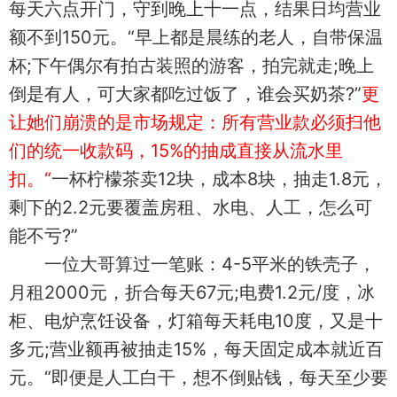
每天六点开门，守到晚上十一点，结果日均营业
额不到150元。“早上都是晨练的老人，自带保温
杯;下午偶尔有拍古装照的游客，拍完就走;晚上
倒是有人，可大家都吃过饭了，谁会买奶茶?”
更
让她们崩溃的是市场规定：所有营业款必须扫他
们的统一收款码，15%的抽成直接从流水里
扣。“
一杯柠檬茶卖12块，成本8块，抽走1.8元，
剩下的2.2元要覆盖房租、水电、人工，怎么可
能不亏?”
一位大哥算过一笔账：4-5平米的铁壳子，
月租2000元，折合每天67元;电费1.2元/度，冰
柜、电炉烹饪设备，灯箱每天耗电10度，又是十
多元;营业额再被抽走15%，每天固定成本就近百
元。“即便是人工白干，想不倒贴钱，每天至少要