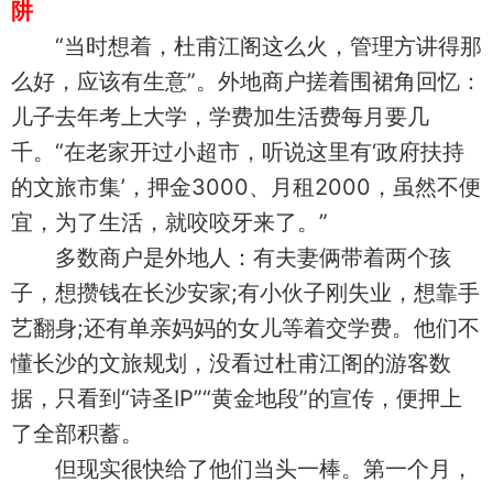
阱
“当时想着，杜甫江阁这么火，管理方讲得那
么好，应该有生意”。外地商户搓着围裙角回忆：
儿子去年考上大学，学费加生活费每月要几
千。“在老家开过小超市，听说这里有‘政府扶持
的文旅市集’，押金3000、月租2000，虽然不便
宜，为了生活，就咬咬牙来了。”
多数商户是外地人：有夫妻俩带着两个孩
子，想攒钱在长沙安家;有小伙子刚失业，想靠手
艺翻身;还有单亲妈妈的女儿等着交学费。他们不
懂长沙的文旅规划，没看过杜甫江阁的游客数
据，只看到“诗圣IP”“黄金地段”的宣传，便押上
了全部积蓄。
但现实很快给了他们当头一棒。第一个月，