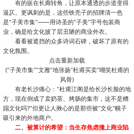
有的嵌在长廊转角，让原本通透的步道变得
逼仄。更讽刺的是，这些铁壳子的招牌清一色
是“子美市集”——用诗圣的“子美”字号包装商
业，确是给文化披了层丑陋的商业外衣。
看看被遮挡的众多诗词石碑，破坏了原有的
文化氛围。
点击重新加载
(“子美市集”“文雅”地张扬“杜甫买卖”嘲笑杜甫的
风骨)
有老长沙痛心：“杜甫江阁是给长沙长脸的地
方，现在倒成了卖奶茶、烤肠的集市，这不是糟
蹋文化吗?”但更让人揪心的是那些被“文化”幌子
吸引来的外地商户。
二、被算计的希望：当生存焦虑撞上商业陷