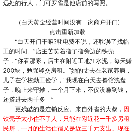
远处的行人，门可罗雀是他店前的写照。
（白天黄金经营时间没有一家商户开门)
点击重新加载
“白天开门干嘛?耗电费不说，还耽误了找临
工的时间。”店主苦笑着指了指旁边的铁壳
子，“你看那家，店主在附近工地扛水泥，每天赚
200块，勉强够交房租。”她的丈夫在老家养病，
儿子在学校勤工俭学，“我现在白天去餐馆洗盘
子，晚上来守摊，一个月下来，不仅没赚到钱，
还搭进去两千多。”
更残酷的是连锁反应。来自外省的大叔，
因
铁壳子太小住不了人，只能在附近花一千多另租
民房，一月的生活住宿又是近三千元支出。现在