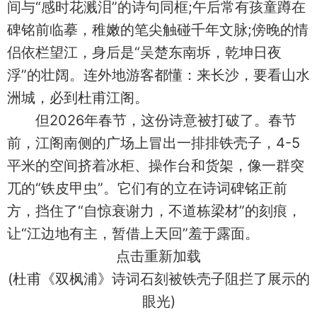
间与“感时花溅泪”的诗句同框;午后常有孩童蹲在
碑铭前临摹，稚嫩的笔尖触碰千年文脉;傍晚的情
侣依栏望江，身后是“吴楚东南坼，乾坤日夜
浮”的壮阔。连外地游客都懂：来长沙，要看山水
洲城，必到杜甫江阁。
但2026年春节，这份诗意被打破了。春节
前，江阁南侧的广场上冒出一排排铁壳子，4-5
平米的空间挤着冰柜、操作台和货架，像一群突
兀的“铁皮甲虫”。它们有的立在诗词碑铭正前
方，挡住了“自惊衰谢力，不道栋梁材”的刻痕，
让“江边地有主，暂借上天回”羞于露面。
点击重新加载
(杜甫《双枫浦》诗词石刻被铁壳子阻拦了展示的
眼光)