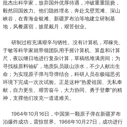
批杰出科学家，放弃国外优厚待遇，冲破重重阻挠，
毅然回国效力。他们隐姓埋名，奔赴戈壁荒滩、深山
峡谷，在青海金银滩、新疆罗布泊等地建立研制基
地，风餐露宿，披星戴月，艰苦创业。
研制过程充满艰辛与牺牲。没有计算机，邓稼先、
于敏等科学家就带领团队用手摇计算机、算盘和计算
尺，夜以继日地进行复杂计算，草稿纸堆满房间；为
寻找核原料铀矿，地质队员跋山涉水，不少人献出生
命；为实现原子弹与导弹结合，科研人员在极端恶劣
环境下完成一次次试验。正是这种“热爱祖国、无私奉
献，自力更生、艰苦奋斗，大力协同、勇于登攀”的精
神，支撑他们攻克一道道难关。
1964年10月16日，中国第一颗原子弹在新疆罗布
泊爆炸成功，震惊世界。1966年10月27日，成功进行