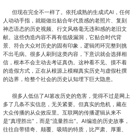
但现在完全不一样了。依托成熟的生成式AI，任何
人动动手指，就能做出贴合年代质感的老照片、复刻
神态语态的历史视频、行文风格毫无违和感的老旧文
献。这些伪造内容不再有低级漏洞，它贴合时代背
景、符合大众对历史的固有印象，逻辑闭环完整到挑
不出毛病。很多人刷到这类内容，下意识就会选择相
信，根本不会主动去考证真伪。这种看不见、摸不着
的造假方式，正在从根源上模糊真实历史与虚假杜撰
的边界，给整个社会的历史认知埋下巨大隐患。
很多人低估了AI篡改历史的危害，觉得不过是网上
多了几条不实信息，无关紧要。但真实的危机，藏在
大众传播的从众效应里。互联网的传播逻辑从来不
是“真理胜出”，而是“流量胜出”。AI编造的历史故事，
往往自带猎奇、颠覆、吸睛的特质，比严肃、厚重、