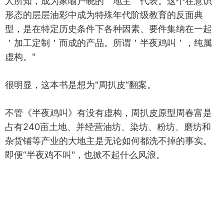
人所知，成为家喻户晓的＇地主＇代表。这个在意识
形态的层层油彩中成为特殊年代阶级教育的反面典
型，是在特定历史条件下各种因素、要件集纳在一起
＇加工定制＇而成的产品。所谓＇半夜鸡叫＇，纯属
虚构。"
很明显，这本书是想为"周扒皮“翻案。
不管《半夜鸡叫》有没有虚构，周扒皮原型周春富是
占有240亩土地‌、并经营油坊、染坊、粉坊、磨坊和
杂货铺等产业的大地主是无论如何都洗不掉的事实。
即便“半夜鸡不叫"，也掀不起什么风浪。