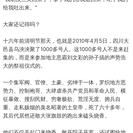
给我吐出来‌。"
大家还记得吗？
十六年前清明节那天，也就是2010年4月5日，四川大
邑县乌泱泱聚了1000多号人。这1000多号人不是来赶
集的，而是来参加地主恶霸刘文彩的孙子搞的声势浩
大的祭祖仪式的。
一个集军阀、官僚、土豪、劣绅于一体，罗织地方恶
势力、控制袍哥、大肆虐杀共产党员和革命人民、横
征暴敛、搜刮民财、穷奢极欲、荒淫无度、拥兵自
重、走私贩烟的臭名昭著的土皇帝，死了六十多年，
其后代居然还敢大张旗鼓的跑出来磕头烧香。
他们不仅关起门来烧香、敞开院子开宴，还试图给地