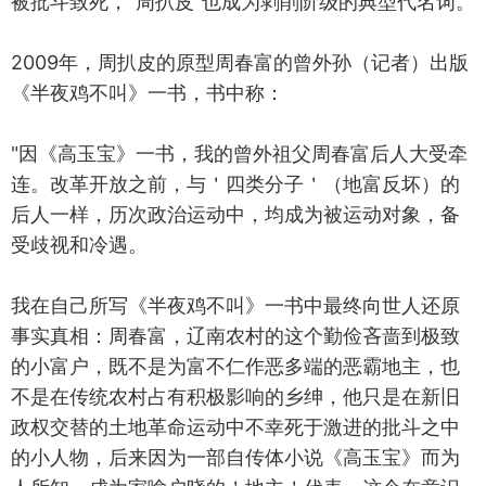
被批斗致死，“周扒皮"也成为剥削阶级的典型代名词。‌‌‌
2009年，周扒皮的原型周春富的曾外孙（记者）出版
《半夜鸡不叫》一书，书中称：
"因《高玉宝》一书，我的曾外祖父周春富后人大受牵
连。改革开放之前，与＇四类分子＇（地富反坏）的
后人一样，历次政治运动中，均成为被运动对象，备
受歧视和冷遇。
我在自己所写《半夜鸡不叫》一书中最终向世人还原
事实真相：周春富，辽南农村的这个勤俭吝啬到极致
的小富户，既不是为富不仁作恶多端的恶霸地主，也
不是在传统农村占有积极影响的乡绅，他只是在新旧
政权交替的土地革命运动中不幸死于激进的批斗之中
的小人物，后来因为一部自传体小说《高玉宝》而为