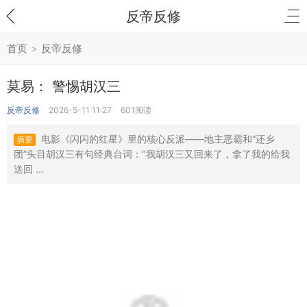
反帝反修
首页
>
反帝反修
莫易： 警惕胡汉三
反帝反修
2026-5-11 11:27
601阅读
电影《闪闪的红星》‌里的核心反派——地主恶霸和“还乡
摘要
团”头目胡汉三有句经典台词：‘’我胡汉三又回来了‌，拿了我的给我
送回 ...