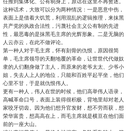
任推到集体化、公有制身上，原话在这里不再赘述。
这种话术，大致可以分为两种情况：一是恶意中伤，
表面上是借着大饥荒，利用混乱的逻辑推理，来抹黑
共产党的执政合法性，污蔑社会主义公有制的先进
性，最恶毒的是抹黑毛主席的光辉形象。二是无脑的
人云亦云，在此不做评论。
第一种人对于毛主席，怀有刻骨的仇恨，原因很简
单，毛主席领导的天翻地覆的革命，让世世代代做奴
隶的人们翻身做了主人，而原来的老爷太太、少爷小
姐，失去人上人的地位，只能和百姓平起平坐，他们
心里不甘，于是就仇恨伟人。
更有一种人，伟人在世的时候，他们高举伟人语录，
高喊革命口号，表面上装得很积极，背地里却对老人
家咬牙切齿。因为他们想升官发财，想不劳而获，想
荣华富贵，想高高在上，而毛主席就是横亘在他们面
前的一座大山。