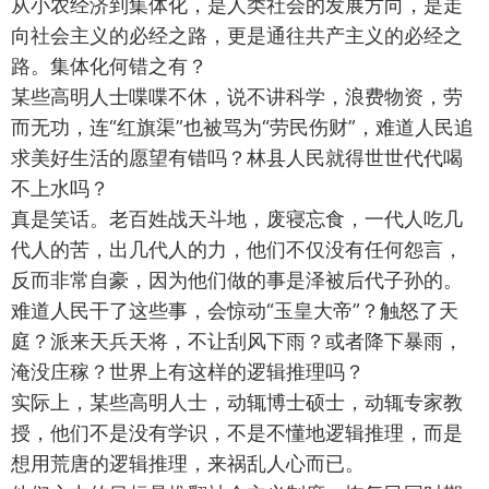
从小农经济到集体化，是人类社会的发展方向，是走
向社会主义的必经之路，更是通往共产主义的必经之
路。集体化何错之有？
某些高明人士喋喋不休，说不讲科学，浪费物资，劳
而无功，连“红旗渠”也被骂为“劳民伤财”，难道人民追
求美好生活的愿望有错吗？林县人民就得世世代代喝
不上水吗？
真是笑话。老百姓战天斗地，废寝忘食，一代人吃几
代人的苦，出几代人的力，他们不仅没有任何怨言，
反而非常自豪，因为他们做的事是泽被后代子孙的。
难道人民干了这些事，会惊动“玉皇大帝”？触怒了天
庭？派来天兵天将，不让刮风下雨？或者降下暴雨，
淹没庄稼？世界上有这样的逻辑推理吗？
实际上，某些高明人士，动辄博士硕士，动辄专家教
授，他们不是没有学识，不是不懂地逻辑推理，而是
想用荒唐的逻辑推理，来祸乱人心而已。