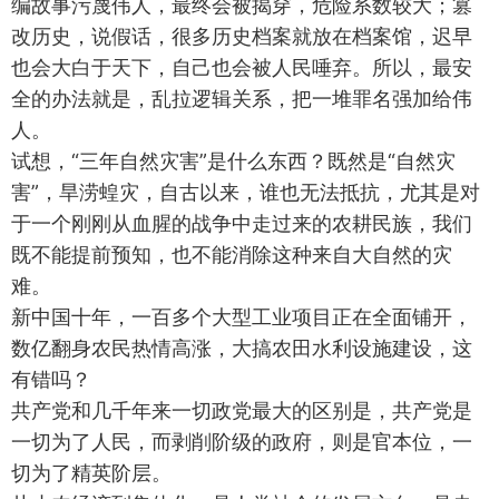
编故事污蔑伟人，最终会被揭穿，危险系数较大；篡
改历史，说假话，很多历史档案就放在档案馆，迟早
也会大白于天下，自己也会被人民唾弃。所以，最安
全的办法就是，乱拉逻辑关系，把一堆罪名强加给伟
人。
试想，“三年自然灾害”是什么东西？既然是“自然灾
害”，旱涝蝗灾，自古以来，谁也无法抵抗，尤其是对
于一个刚刚从血腥的战争中走过来的农耕民族，我们
既不能提前预知，也不能消除这种来自大自然的灾
难。
新中国十年，一百多个大型工业项目正在全面铺开，
数亿翻身农民热情高涨，大搞农田水利设施建设，这
有错吗？
共产党和几千年来一切政党最大的区别是，共产党是
一切为了人民，而剥削阶级的政府，则是官本位，一
切为了精英阶层。