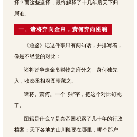
择？而这些选择，最终解释了十几年后天下归
属谁。
一、诸将奔向金帛，萧何奔向图籍
《通鉴》记这件事只有两句话，并排写着，
像是不经意的对比：
诸将皆争走金帛财物之府分之。萧何独先
入，收秦丞相府图籍藏之。
诸将。萧何。一个"独"字，把这个对比钉死
了。
图籍是什么？是秦帝国积累了几十年的行政
档案：天下各地的山川险要在哪里，哪个郡户