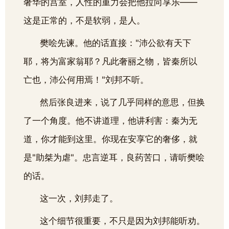
奢华的宫室，人性的重力会把他拉向享乐——
这是正常的，不是软弱，是人。
樊哙先谏。他的话直接："沛公欲有天下
耶，将为富家翁耶？凡此奢丽之物，皆秦所以
亡也，沛公何用焉！"刘邦不听。
然后张良进来，说了几乎同样的意思，但换
了一个角度。他不讲道理，他讲利害：秦为无
道，你才能到这里。你现在安享它的奢侈，就
是"助桀为虐"。忠言逆耳，良药苦口，请听樊哙
的话。
这一次，刘邦走了。
这个细节很重要，不只是因为刘邦能听劝。