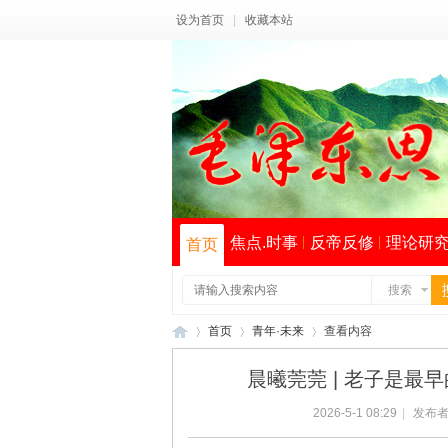
设为首页
|
收藏本站
焦点.时事
反帝反修
理论研
首页
搜索
首页
青年·未来
查看内容
晨曦莞莞 | 老子是最
2026-5-1 08:29
|
发布者
毛
›
›
›
索