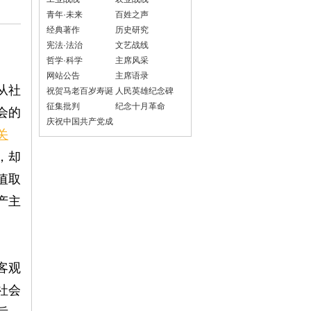
青年·未来
百姓之声
经典著作
历史研究
宪法·法治
文艺战线
哲学·科学
主席风采
网站公告
主席语录
从社
祝贺马老百岁寿诞
人民英雄纪念碑
征集批判
纪念十月革命
会的
庆祝中国共产党成
关
立100周年
，却
值取
产主
客观
社会