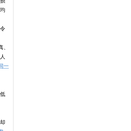
“损
与均
音令
真、
：人
同一
低
，却