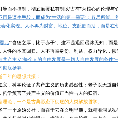
引导而不控制，彻底颠覆私有制以“占有”为核心的伦理与
不再是谋生手段，而成为“生活的第一需要”；各尽所能、
的社会化实现。人不再为财富、地位、支配欲而活，而是在
婴儿
”“含德之厚，比于赤子”。这不是退回愚昧无知，而
，人性的本真回归。人不再被身份、利益、权力异化，恢
与共产主义“每个人的自由发展是一切人自由发展的条件”
的彻底扬弃。
越千年的思想共振：
主义，科学论证了共产主义的历史必然性；老子以天道自
，哲学预言了共产主义的价值正当性与人的归宿。
命理论，一个是古典形态下彻底的人类解放哲学。
述了一个原始公社，而在于它在文明早期，就精准洞见私