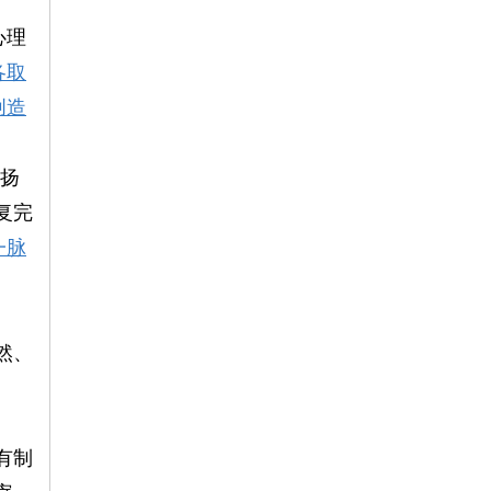
心理
各取
创造
是扬
复完
一脉
然、
有制