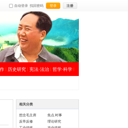
自动登录
找回密码
登录
注册
作
历史研究
宪法·法治
哲学·科学
相关分类
想念毛主席
焦点.时事
反帝反修
理论研究
工业战线
农业战线