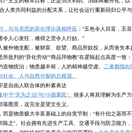
共产主义的根本目标，正是消灭剥削、消除两极分化，以
符合人类共同利益的分配关系，让社会运行重新回归公平
判，与马克思的异化理论遥相呼应
：“五色令人目盲，五
猎令人心发狂，难得之货令人行妨。”
人被外物支配，被财富、欲望、商品所奴役，从而丧失本
所批判的“异化劳动”“商品拜物教”在逻辑起点高度一致
的造物统治；物质越丰裕，人的精神越空虚。
二者都指向
与社会、人与自然分裂的总根源。
即是自由人联合体的朴素表达
中于“无为之治”与“小国寡民”。
很多人将其理解为生产力
部落图景，这完全是望文生义。
，而是物质极大丰富基础上的自觉节制：“有什伯之器而不
所陈之”。社会拥有先进生产工具、交通手段与防卫能力