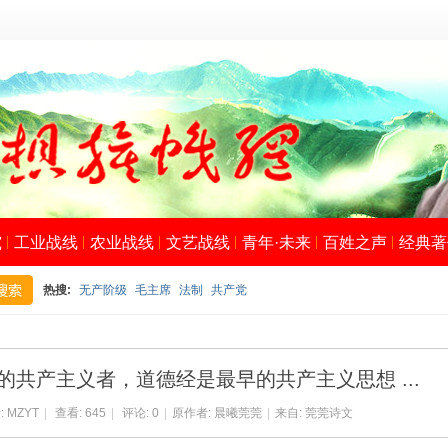
究
工业战线
农业战线
文艺战线
青年·未来
百姓之声
经典著
热搜:
无产阶级
毛主席
法制
共产党
搜
早的共产主义者，道德经是最早的共产主义思想 ...
:
MZYT
|
查看:
645
|
评论: 0
|
原作者: 晨曦莞莞
|
来自:
莞莞诗文