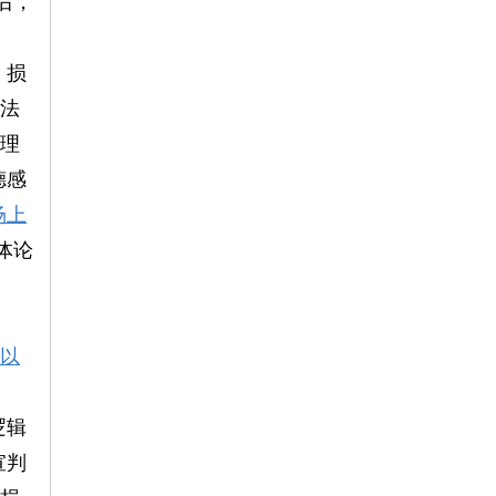
后，
、损
天法
的理
德感
场上
体论
足以
逻辑
宣判