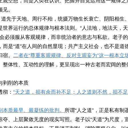
主观空想，而是人类在认识、把握并自觉运用这一规律之
预见。
。道先于天地、周行不殆，统摄万物生长衰亡、阴阳相生
是世界运行的总体规律与根本法则。“人法地，地法天，
社会必须服从客观规律，而非统治者的意志与私欲。老子
，而是“道”在人间的自然显现；共产主义社会，也不是道
归宿。
二者在“尊重客观规律、反对主观妄为”这一根本立
、整体性、互动性的理解，更呈现出一种古老而宏阔的整
与剥削的本质
透彻：
“天之道，损有余而补不足；人之道则不然，损不
削本质最早、最凝练的批判。
所谓“人之道”，正是私有制
掠夺、上层聚敛无度的现实写照。老子以“天道”为尺度，