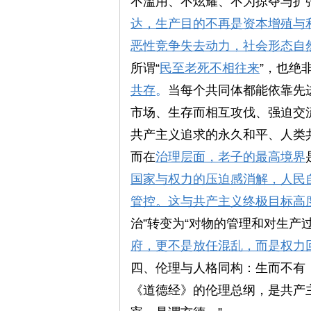
不滥用、不炫耀、不为掠夺与扩
网
达，生产目的不再是资本增殖与
恶性竞争失去动力，社会形态自
所谓“
民至老死不相往来
”，也绝
共存
。
当每个共同体都能依靠先
市场、生存而相互攻伐、强迫交
共产主义追求的永久和平、人类
而在
治理层面，老子的最高境界
国家与权力的压迫感消解，人民
管控。这与共产主义终极目标高
治”转变为“对物的管理和对生产
府，更不是放任混乱，而是权力
四、伦理与人格同构：生而不有
《道德经》的伦理总纲，是共产