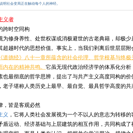
这说明社会变局正在触动每个人的神经。
主义者
的跨时空同构
视为修身养性、处世权谋或消极避世的古老典籍，却极少
其超越时代的思想价值。事实上，当我们剥离后世层层附
《道德经》八十一章所蕴含的社会伦理、哲学根基与终极
而内在的精神共鸣。
它虽无现代政治经济学的体系化分析
素也最彻底的哲学思辨，提出了与共产主义高度同构的价
，老子堪称人类历史上最早、最自觉、最具哲学高度的共
律，皆是客观必然
主义
，它将人类社会发展视为一个不以人的意志为转移的
矛盾运动、经济基础与上层建筑的相互作用，共同构成了