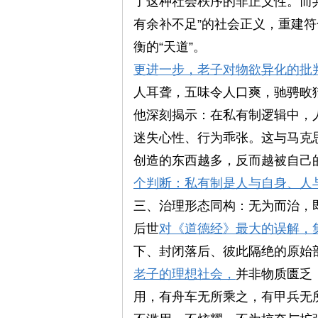
了这种社会秩序的非正义性。而
有余补不足”的社会正义，重建
衡的“天道”。
旗
更进一步，老子对物欲异化的批
人耳聋，五味令人口爽，驰骋畋
他深刻揭示：在私有制逻辑中，
迷失心性、行为乖张。这与马克思
创造的东西越多，反而越被自己
个判断：私有制是人与自身、人
帜
三、治理形态同构：无为而治，
后世
对《道德经》最大的误解，集
下、封闭落后、彼此隔绝的原始
老子的理想社会，
并非物质匮乏
用，有舟车无所乘之，有甲兵无