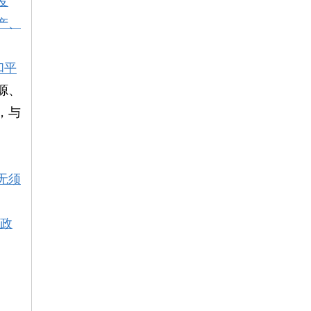
发
产、
和平
源、
，与
无须
无政