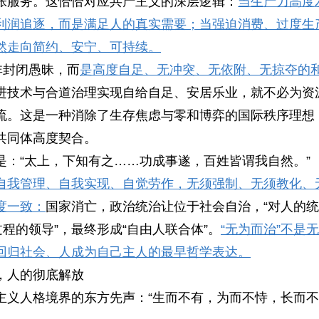
张服务。这恰恰对应共产主义的深层逻辑：
当生产力高度
利润追逐，而是满足人的真实需要；当强迫消费、过度生
然走向简约、安宁、可持续。
非封闭愚昧，而
是高度自足、无冲突、无依附、无掠夺的
进技术与合道治理实现自给自足、安居乐业，就不必为资
流。这是一种消除了生存焦虑与零和博弈的国际秩序理想
共同体高度契合。
是：“太上，下知有之……功成事遂，百姓皆谓我自然。”
自我管理、自我实现、自觉劳作，无须强制、无须教化、
度一致：
国家消亡，政治统治让位于社会自治，“对人的统
过程的领导”，最终形成“自由人联合体”。
“无为而治”不是
回归社会、人成为自己主人的最早哲学表达。
，人的彻底解放
主义人格境界的东方先声：“生而不有，为而不恃，长而不