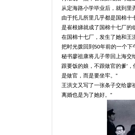
从定海路小学毕业后，就到里
网
由于托儿所里几乎都是国棉十
是崔根娣就成了国棉十七厂的
在国棉十七厂，发生了她和王
把时光拨回到50年前的一个下
秘书廖祖康将儿子带回上海交给
跟要饭的娘，不跟做官的爹’
是做官，而是要坐牢。”
王洪文又写了一张条子交给廖祖
离婚也是为了她好。”