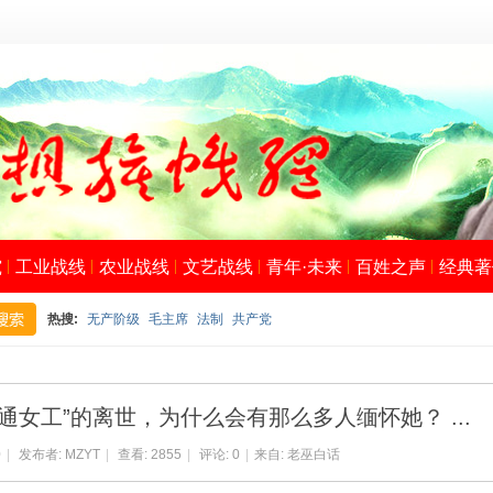
究
工业战线
农业战线
文艺战线
青年·未来
百姓之声
经典著
热搜:
无产阶级
毛主席
法制
共产党
搜
通女工”的离世，为什么会有那么多人缅怀她？ ...
0
|
发布者:
MZYT
|
查看:
2855
|
评论: 0
|
来自:
老巫白话