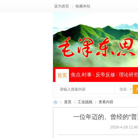
设为首页
|
收藏本站
焦点.时事
反帝反修
理论研
首页
搜索
首页
工业战线
查看内容
一位年迈的、曾经的“普
2026-4-28 11:4
毛
›
›
›
索