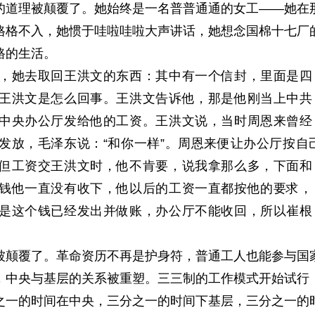
的道理被颠覆了。
她始终是一名普普通通的女工——她在
格格不入，她惯于哇啦哇啦大声讲话，她想念国棉十七厂
路的生活。
，她去取回王洪文的东西：其中有一个信封，里面是四
王洪文是怎么回事。王洪文告诉他，那是他刚当上中共
中央办公厅发给他的工资。王洪文说，当时周恩来曾经
发放，毛泽东说：“和你一样”。周恩来便让办公厅按自
但
工资交王洪文时，他不肯要，说我拿那么多，下面和
钱他一直没有收下，他以后的工资一直都按他的要求，
是这个钱已经发出并做账，办公厅不能收回，所以崔根
被颠覆了。
革命资历不再是护身符，普通工人也能参与国
，中央与基层的关系被重塑。
三三制
的工作模式开始试行
之一的时间在中央，三分之一的时间下基层，三分之一的