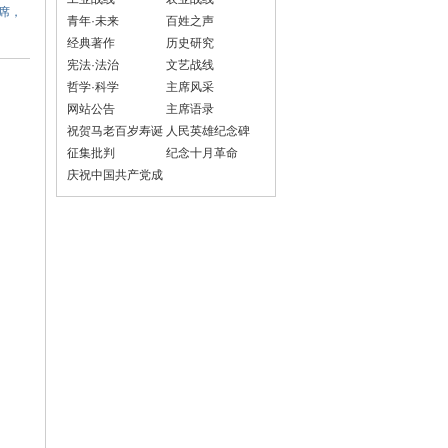
席，
青年·未来
百姓之声
经典著作
历史研究
宪法·法治
文艺战线
哲学·科学
主席风采
网站公告
主席语录
祝贺马老百岁寿诞
人民英雄纪念碑
征集批判
纪念十月革命
庆祝中国共产党成
立100周年