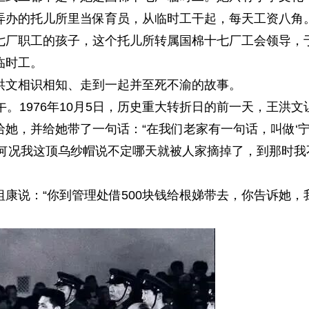
弄办的托儿所里当保育员，从临时工干起，每天工资八角
七厂职工的孩子，这个托儿所转属国棉十七厂工会领导，
临时工。
洪文相识相知、走到一起并至死不渝的故事。
午。1976年10月5日，历史重大转折日的前一天，王洪文
她，并给她带了一句话：“在我们老家有一句话，叫做‘
，何况我这顶乌纱帽说不定哪天就被人家摘掉了，到那时我
康说：“你到管理处借500块钱给根娣带去，你告诉她，