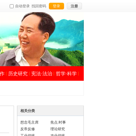
自动登录
找回密码
登录
注册
作
历史研究
宪法·法治
哲学·科学
相关分类
想念毛主席
焦点.时事
反帝反修
理论研究
工业战线
农业战线