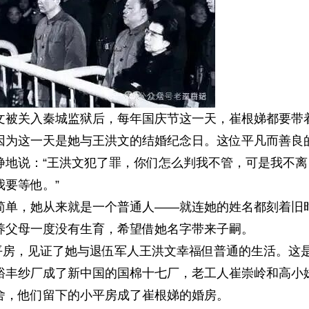
文被关入
秦城监狱
后，每年国庆节这一天，崔根娣都要带
因为这一天是她与王洪文的结婚纪念日。这位平凡而善良
静地说：“王洪文犯了罪，你们怎么判我不管，可是我不离
我要等他。
”
简单，她从来就是一个普通人——就连她的姓名都刻着旧
养父母一度没有生育，希望借她名字带来子嗣。
小平房，见证了她与退伍军人王洪文幸福但普通的生活。这
裕丰纱厂
成了新中国的国棉十七厂，老工人崔崇岭和高小
舍，他们留下的小平房成了崔根娣的婚房。