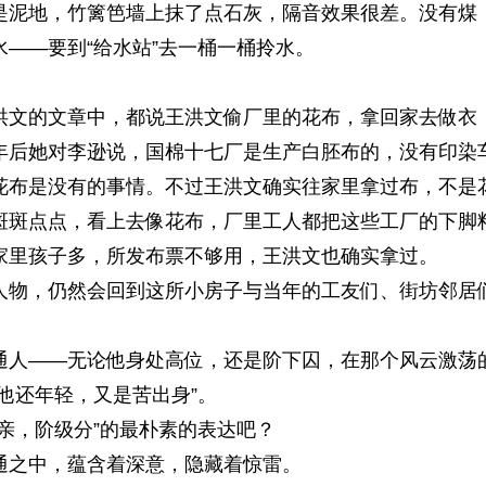
是泥地，竹篱笆墙上抹了点石灰，隔音效果很差。没有煤
——要到“给水站”去一桶一桶拎水。
洪文的文章中，都说王洪文偷厂里的花布，拿回家去做衣
年后她对李逊说，国棉十七厂是生产白胚布的，没有印染
花布是没有的事情。不过王洪文确实往家里拿过布，不是
斑斑点点，看上去像花布，厂里工人都把这些工厂的下脚
家里孩子多，所发布票不够用，王洪文也确实拿过。
人物，仍然会回到这所小房子与当年的工友们、街坊邻居
通人——无论他身处高位，还是阶下囚，在那个风云激荡
他还年轻，又是苦出身
”。
亲，阶级分”的最朴素的表达吧？
通之中，蕴含着深意，隐藏着惊雷
。