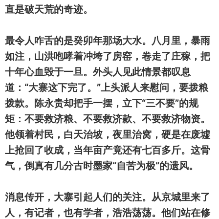
直是破天荒的奇迹。
最令人咋舌的是癸卯年那场大水。八月里，暴雨
如注，山洪咆哮着冲垮了房窑，卷走了庄稼，把
十年心血毁于一旦。外头人见此情景都叹息
道：“大寨这下完了。”上头派人来慰问，要拨粮
拨款。陈永贵却把手一摆，立下“三不要”的规
矩：不要救济粮、不要救济款、不要救济物资。
他领着村民，白天治坡，夜里治窝，硬是在废墟
上抢回了收成，当年亩产竟还有七百多斤。这骨
气，倒真有几分古时墨家“自苦为极”的遗风。
消息传开，大寨引起人们的关注。从京城里来了
人，有记者，也有学者，浩浩荡荡。他们站在修