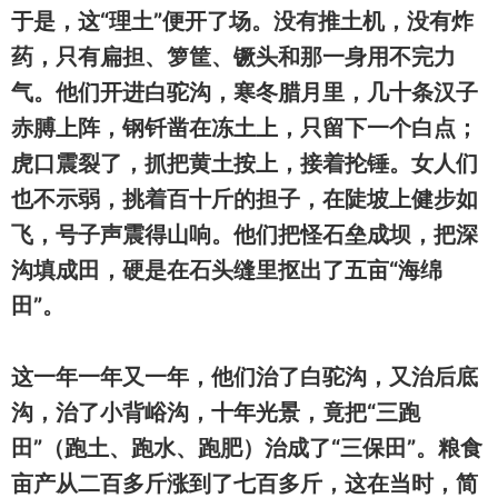
于是，这“理土”便开了场。没有推土机，没有炸
药，只有扁担、箩筐、镢头和那一身用不完力
气。他们开进白驼沟，寒冬腊月里，几十条汉子
赤膊上阵，钢钎凿在冻土上，只留下一个白点；
虎口震裂了，抓把黄土按上，接着抡锤。女人们
也不示弱，挑着百十斤的担子，在陡坡上健步如
飞，号子声震得山响。他们把怪石垒成坝，把深
沟填成田，硬是在石头缝里抠出了五亩“海绵
田”。
这一年一年又一年，他们治了白驼沟，又治后底
沟，治了小背峪沟，十年光景，竟把“三跑
田”（跑土、跑水、跑肥）治成了“三保田”。粮食
亩产从二百多斤涨到了七百多斤，这在当时，简