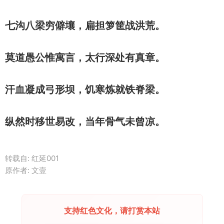
七沟八梁穷僻壤，扁担箩筐战洪荒。
莫道愚公惟寓言，太行深处有真章。
汗血凝成弓形坝，饥寒炼就铁脊梁。
纵然时移世易改，当年骨气未曾凉。
转载自:
红延001
原作者: 文壹
支持红色文化，请打赏本站