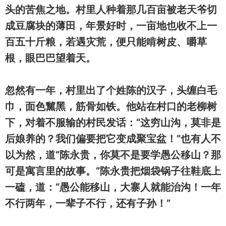
头的苦焦之地。村里人种着那几百亩被老天爷切
成豆腐块的薄田，年景好时，一亩地也收不上一
百五十斤粮，若遇灾荒，便只能啃树皮、嚼草
根，眼巴巴望着天。
忽然有一年，村里出了个姓陈的汉子，头缠白毛
巾，面色黧黑，筋骨如铁。他站在村口的老柳树
下，对着不服输的村民发话：“这穷山沟，莫非是
后娘养的？我们偏要把它变成聚宝盆！”也有人不
以为然，道“陈永贵，你莫不是要学愚公移山？那
可是寓言里的故事。”陈永贵把烟袋锅子往鞋底上
一磕，道：“愚公能移山，大寨人就能治沟！一年
不行两年，一辈子不行，还有子孙！”