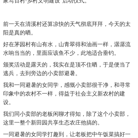
家写百村·乡村文明建设”启动仪式。
前一天在清溪村还算凉快的天气彻底拜拜，今天的太
阳是真的晒。
好在茅园村有山有水，山青翠得和油画一样，潺潺流
水响当当的，里面应该鱼不少，此地适合垂钓。
颁奖活动是露天的，我实在是顶不住晒，于是便当了
逃兵，去到旁边的小卖部避暑。
我和一同避暑的女同学，感慨小卖部很干净，和寻常
印象中的农村不一样，得益于社会主义新农村的建
设。
我们同小卖部的老板闲聊才得知，除了这个小卖部，
这里一整个新田园共享生态农庄他搞的。
一同避暑的女同学打趣到，让老板把中午饭菜搞好一