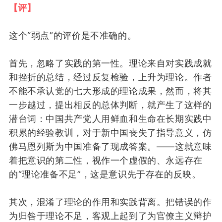
【评】
这个
“
弱点
”
的
评价
是
不准确
的
。
首先，
忽略了
实践的第一性。
理论来自
对
实践
成就
和
挫折的总结
，
经过反复检验
，
上升为理论。
作者
不
能
不承认
党的
七大
形成
的理论
成果
，然而，
将其
一步
越
过，
提出
相反的
总体判断
，
就
产生了
这样的
潜台词
：
中国共产党人
用鲜血
和生命
在长期实践中
积累的经验
教训
，
对
于
新中国
丧失了指导意义
，
仿
佛
马恩列
斯为中国准备了现成答案
。
——
这就
意味
着
把意识的第二性，
视作
一个虚假的、永远存在
的“理论准备不足”，这是意识先于存在的反映。
其次
，
混淆了理论
的
作用和实践背离
。
把
错误
的
作
为归咎于理论不足，
客观上
起到了
为
官僚主义辩护