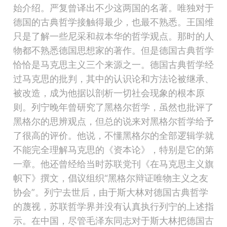
始介绍。严复曾译出不少这两国的名著。唯独对于
德国的古典哲学接触得最少，也最不熟悉。王国维
只是了解一些尼采和叔本华的哲学观点。那时的人
物都不熟悉德国思想家的著作。但是德国古典哲学
恰恰是马克思主义三个来源之一。德国古典哲学经
过马克思的批判，其中的认识论和方法论被继承、
被改造，成为他据以剖析一切社会现象的根本原
则。列宁晚年曾研究了黑格尔哲学，虽然也批评了
黑格尔的思辨观点，但总的说来对黑格尔哲学给予
了很高的评价。他说，
不懂黑格尔的全部逻辑学就
不能完全理解马克思的《资本论》，特别是它的第
一章。
他还曾经给当时苏联党刊《在马克思主义旗
帜下》撰文，倡议组织“黑格尔辩证唯物主义之友
协会”。列宁去世后，由于斯大林对德国古典哲学
的蔑视，苏联哲学界并没有认真执行列宁的上述指
示。在中国，尽管毛泽东同志对于斯大林把德国古