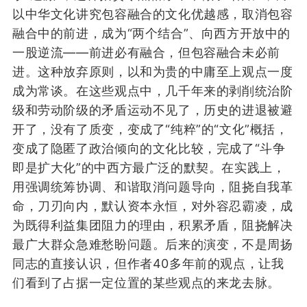
以中华文化讲究包容融合的文化优越感，取消包容
融合中的前进，成为“两个结合”、向西方开放中的
一股
逆流
——前进必有融合，但包容融合未必前
进。这种放弃原则，以和为贵的中庸至上观点一度
成为常谈。在这些观点中，几千年来的剥削统治阶
级和劳动阶级的矛盾运动不见了，历史的进退被避
开了，没有了质变，变成了“纯粹”的“文化”概括，
变成了隐匿了政治倾向的文化比较，完成了“斗争
即是扩大化”的中西方最广泛的默契。在实践上，
用强调统筹协调、和谐取消问题导向，阻挠自我革
命，刀刃向内，默认资本永恒，对外容忍霸凌，成
为既得利益集团阻力的理由，积累矛盾，阻挠解决
最广大群众急难愁盼问题。后来的演变，不是周扬
同志的直接认识，但作者40多年前的观点，让我
们看到了占据一定位置的某些观点的来龙去脉。