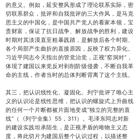
的意义
。例如，延安整风形成了
理论联系实际，
密
切联系群众
，
批评和自我批评
的三大作风，
是马克
思主义
的中国化
，
是
中国共产党人的看家本领，宝
贵财富，
保证了抗日战争、解放战争的胜利
，
建设
时期
对其
淡漠
直至
粗暴
践踏
，是
解放后
各个时期
、
各个局部
产生曲折的
直接
原因
，
反映了
权力异化
。
习近平
同志
今天
指出
的管党治党，
正视
“窑洞对”，
体现
了
建国以来
党反
对
剥削
阶级侵袭
，
不
断
自我
革
命
的主线
，
作者
当时
的
总体判断背离
了这个
主线。
其
三
，
把
认识线性
化
、
凝固
化
。
列宁批评了唯心主
义的认识论是线性思维，把认识的螺旋式上升曲线
的任何一个片断
都
被片面地变成
“
独立的完整的直
线
”
（
《列宁全集》55，3
11
）
。
毛泽东同志
对
新
的
建设
实践
坦承陌生，是
正视矛盾
的
唯物主义态
度
，
将此
切片
为
建国后
整个
认识过程
，
以
描述
整