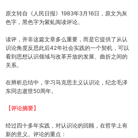
原文转自《人民日报》
1983年3月16日，
原文为灰
色字，黑色
字为紫虬阅读评论。
读评，并非这篇文章多么重要，而是它提供了从认
识论角度反思此后42年社会实践的一个契机，可以
看到思想认识领域与改革开放的发展、曲折之间的
关系。
在辨析总结中，学习马克思主义认识论，纪念毛泽
东同志逝世50周年。
【评论
摘要】
经过四十
多年实践
，
对
认识论的
回顾
，在
哲学
上
有
新的
意义
。评论的重点：