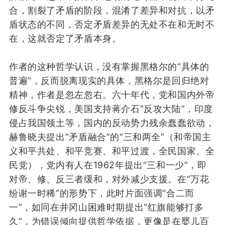
合，
割裂
了矛盾的阶段，混淆了差异和对抗
，
以矛
盾状态
的
不同
，
否定矛盾
差异的无处不在和
无时不
在
，这就否定了矛盾本身。
作者的
这种
哲学认识
，
没有掌握黑格尔
的“具体的
普遍”
，
反而
脱离
现实的
具体
，
黑格尔
是
回归绝对
精神，作者是
忽左忽右
。
六十年代，
党和
国内外帝
修反斗争
尖锐，
美国
支持蒋介石“反攻大陆”，印度
侵占我国领土等，
国内的
反动势力
残余蠢蠢欲动，
赫鲁晓夫提出“矛盾融合”的“三和两全”（和帝国主
义和平共处、和平竞赛、和平过渡，全民国家、全
民党），
党内有人在1962年提出“三和一少”，即
对帝、修、反三者缓和，对外减少支援。
在“
万花
纷谢一时稀
”
的形势下，
此时片面强调“合二而
一”
，
如同在井冈山困难时期提出
“
红旗能够打多
久
”
，
为错误倾向提供哲学依据
，
更像是在婴儿百