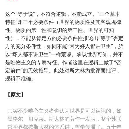
这个
“等于说”
，
不符合逻辑
，
不能成立
。“三个基本
特征”即三个必要条件
（
世界的物质性
及其
客观规律
性
、物质的
第一性和意识的第二性
、世界
的
可知
性
）
，
不能从肯定方的必要条件
性
推论出
“等于”否定
方的充分条件
性
，
如同
不能
“
因为
好人都讲卫生
”
，所
以
“
坏人都不讲卫生
“
一样
荒谬
。
承认世界可知
，
并不
是唯物主义的专属
特征。
作者这里
在逻辑上
做
了“否
定前件”的
无效推导
。
此处
对斯大林为批评而批评
，
逻辑
不准确
。
【原文】
其实不少唯心主义者也认为世界是可以认识的
，如
黑格尔、贝克莱。斯大林的著作一发表，整个苏联
哲学界都按斯大林的体系讲，哲学停滞了。五十年