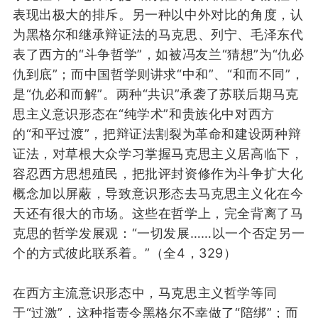
表现出极大的排斥
。
另
一种
以
中外对比的
角度
，
认
为
黑格尔和继承辩证法的
马克思、列宁、毛泽东代
表
了
西方
的
“斗争哲学”，
如
被
冯友兰
“猜想”为
“仇必
仇到底”
；而中国哲学则讲求“中和”、“和而不同”
，
是
“
仇必和而解
”
。
两种
“
共识
”
承袭了苏联
后
期
马克
思主义
意识形态
在
“
纯学术
”
和
贵族化
中
对西方
的“和平过渡”
，
把辩证法割裂为
革命和建设
两种辩
证
法
，
对草根
大众
学习掌握
马克思主义
居高临下
，
容忍
西方思想殖民，
把
批评
封资修作为
斗争扩大化
概念
加以
屏蔽
，
导致
意识形态去马克思主义化
在今
天还有很大的市场
。
这
些
在哲学上，完全背离了
马
克思
的
哲学
发展观：
“一切发展……以一个否定另一
个的方式彼此联系着。”
（全4，329）
在西方主流意识形态中，马克思主义哲学等同
于“过激”，这种指责令黑格尔不幸做了“陪绑”；而