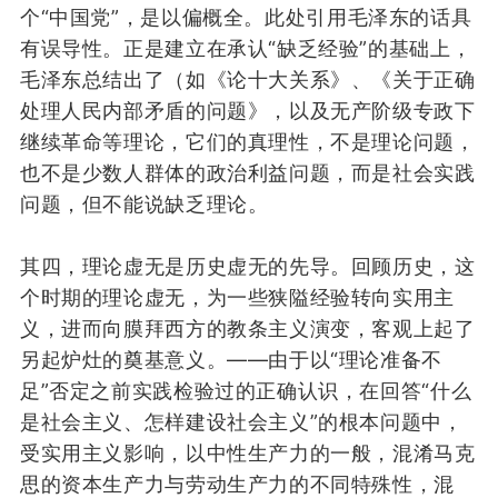
个
“中国党”
，
是
以偏概全
。
此处
引
用
毛泽东
的话
具
有
误导
性
。
正是建立在承认“缺乏经验”的基础上，
毛泽东
总结出了
（
如
《论十大关系》、《关于正确
处理人民内部矛盾的问题》
，以及无产阶级专政下
继续革命
等
理论
，
它们的真理性，不是理论问题，
也
不是
少数
人
群体的政治利益问题，
而是
社会
实践
问题，但不能说缺乏理论。
其四，
理论虚无是历史虚无的先导
。回顾历史，这
个时期的理论虚无，为一些狭隘经验转向实用主
义，进而向膜拜西方的教条主义演变，客观上起了
另起炉灶的奠基意义。——由于以“理论准备不
足”否定之前
实践
检
验过
的
正确认识，在回答“什么
是社会主义、怎样建设社会主义”的根本问题中，
受实用主义影响，以中性生产力的一般，混淆马克
思的资本生产力与劳动生产力的不同特殊性，混