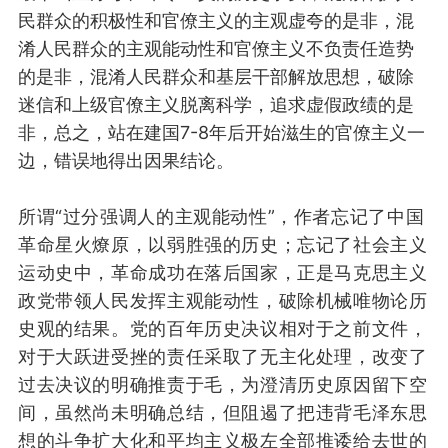
民群众的积极性和
官僚主义的
主观虚夸
的
是非
，
混
淆
人
民群众
的主观能动性和
官僚主义
不负责任
造势
的是非
，
混淆
人民群众
和基层干部
解放思想，破除
迷信和
上级
官僚主义
脱离
科学
，
追求虚假政绩
的是
非
，
总之，
站在
建
国
7-8年后
开始
滋生
的官僚主义一
边，
错误地得出因果结论
。
所谓“
过分强调人的主观能动性
”
，
作者
忘记了中国
革命星火燎原，以弱胜强的历史
；
忘记
了
社会主义
运动史
中
，
革命成功在落后国家
，
正是
马克思主义
政
党
带领人民
发挥主观能动性
，
破除机械唯物论
历
史观
的结果。
党的
百年历史决议
相对于之前
文件
，
对于
大跃进
受挫
的责任
采取
了
无主化处理，
改变了
过去决议
的
明确推责于毛，为澄清历史原因留下空
间，
虽然尚未明确总结，但
阻遏了把违背毛
泽东
思
想
的斗争扩大化和平均主义极左全部推诿给
去世的