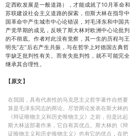
定西欧发展是一般道路
）
，
才能
成就了10月革命和
苏联建设社会主义道路的探索，
但
斯大林在指导中
国革命中产生
城市
中心论
错误
，
对毛泽东
和中国
共
产
党
早期
的成见
，
反映了斯大林对欧洲中心论
批判
的不彻底
。
作者对此没有觉察，
其
一生
的
历程
与
王
明先“左”后右
产生共振，
与
在
哲学上
对德国古典哲
学
缺乏
批判性
有关
。
而
丧失
批判性，
就不
可能
完全
继承
其合理性。
【原文】
在我国，具有代表性的马克思主义哲学著作自然要
算是毛泽东同志的两论。尽管两论发表在斯大林的
《辩证唯物主义和历史唯物主义》之前，但是比起
斯大林这部著作来，它自有其优点。斯大林的《辩
证唯物主义和历史唯物主义》也有它的优点，在把