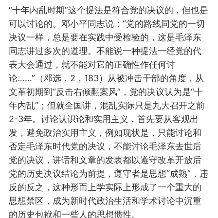
“十年内乱时期”
这个提法是符合党的决议的，但也是
可以讨论的。邓小平同志说：“党的路线同党的一切
决议一样，总是要在实践中受检验的，这是毛泽东
同志讲过多次的道理。不能说一种提法一经党的代
表大会通过，就不能对它的正确性作任何讨
论……”（邓选，2，183）
从被冲击干部的角度
，从
文革初期到“反击右倾翻案风”，党的决议认为是“十
年内乱”；但
就全国讲
，混乱实际只是九大召开之前
2-3年。讨论认识论和实用主义，首先要从客观出
发，避免政治实用主义，例如现状是，只能讨论和
否定毛泽东时代党的决议，不能讨论毛泽东去世后
党的决议，讲话和文章的发表都以遵守改革开放后
党的历史决议结论为前提，遵守者是思想“成熟”，违
反的反之，这种形而上学实际上形成了一个重大的
思想禁区，
成为新时代政治生活和学术讨论中沉重
的
历史包袱
和一些人的思想惯性。