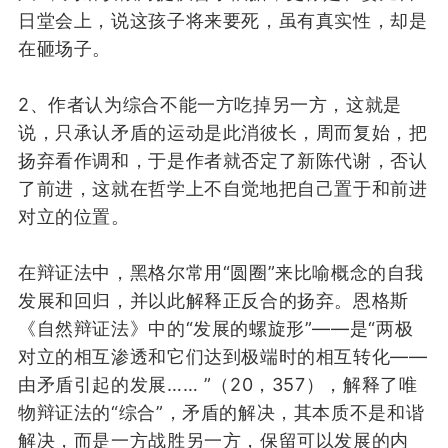
日堂会上
，
说这孩子将来要死
，虽有真实性，却是
在砸场子。
2、
作者认为综合不能一方吃掉另一方
，
这就是
说，
只承认
矛盾的运动是
此消彼长
，
周而复始
，
把
扬弃
看作
调和，
于是作者就否
定
了新陈代谢，否认
了前进
，
这就
在
哲学上
不自觉地
把
自己置于
和前进
对立
的
位置
。
在辩证法中，黑格尔常用“圆圈”来比喻概念的自我
发展和回归
，
并以此解释正反合的扬弃
。恩格斯
《自然辩证法》中
的
“
发展的
螺旋形”
——
是
“两极
对立的相互渗透和它们达到极端时的相互转化——
由矛盾引起的发展
……
”
（20，357）
，
解释了唯
物辩证法的“综合”，
矛盾的解决
，
其
本质
不是和谐
解决
，而是一方战胜另一方，
保留可以发展的内