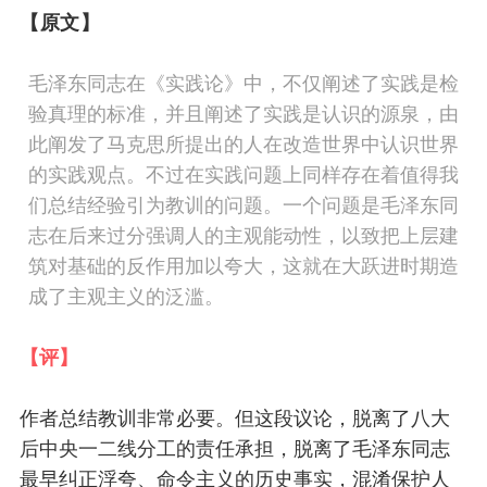
【原文】
毛泽东同志在《实践论》中，不仅阐述了实践是检
验真理的标准，并且阐述了实践是认识的源泉，由
此阐发了马克思所提出的人在改造世界中认识世界
的实践观点。不过在实践问题上同样存在着值得我
们总结经验引为教训的问题。
一个问题是毛泽东同
志在后来过分强调人的主观能动性，以致把上层建
筑对基础的反作用加以夸大，这就在大跃进时期造
成了主观主义的泛滥。
【评】
作者
总结
教训非常必要
。
但
这段议论，
脱离
了
八大
后中央一二线分工的
责任承担
，
脱离
了
毛泽东同志
最早纠正浮夸、命令主义
的
历史事实
，
混淆
保护
人