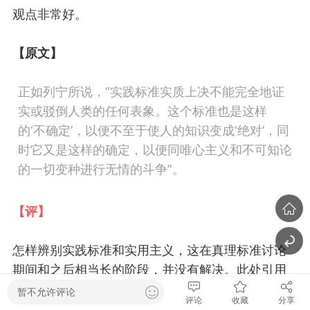
观点非常好。
【原文】
正如列宁所说，“
实践标准实质上决不能完全地证
实或驳倒人类的任何表象。这个标准也是这样
的‘不确定’，以便不至于使人的知识变成‘绝对’，同
时它又是这样的确定，以便同唯心主义和不可知论
的一切变种进行无情的斗争”。
【评】
怎样
辨别
实践标准和实用主义
，
这在真理标准讨论
期间和之后相当长的
阶段
，
并没有
解决
。
此处引用
了
列
宁
首次提出
的
实践标准“确定”和“
不
确定”的
著名
暂不允许评论
评论
收藏
分享
原理
，
作者
是
意识到了，表现了敏锐的观察力，
这