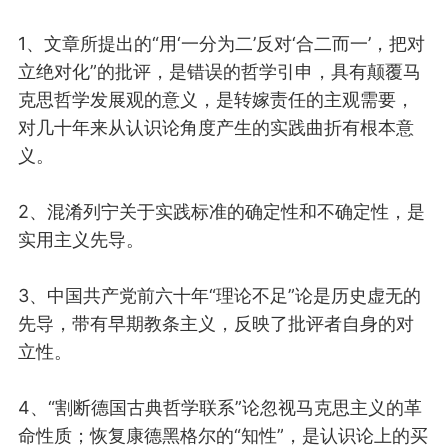
1、
文章
所提出的
“用‘一分为二
’
反对
‘
合二而一
’
，把对
立绝对化”
的批评
，
是
错误的哲学引申
，
具有颠覆马
克思
哲学
发展观的意义
，
是转嫁责任的主观需要，
对
几十年
来
从认识论角度
产生
的
实践
曲折有根本
意
义
。
2、
混淆
列宁
关于
实践
标准
的
确定性和不确定性，
是
实用主义先导
。
3、中国共产党前六十年
“理论不足”论是历史虚无的
先导
，带有早期教条主义，反映了批评者自身的对
立性。
4、“割断德国古典哲学
联系
”论忽视马克思主义的革
命性质
；
恢复康德
黑格尔的
“
知性
”
，
是
认识论
上
的
买