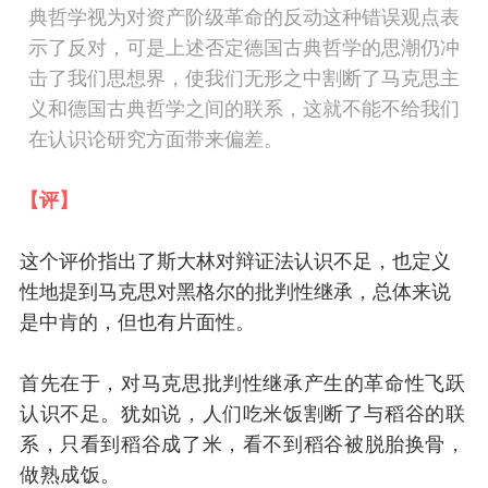
典哲学视为对资产阶级革命的反动这种错误观点表
示了反对，可是上述否定德国古典哲学的思潮仍冲
击了我们思想界，
使我们无形之中割断了马克思主
义和德国古典哲学之间的联系，这就不能不给我们
在认识论研究方面带来偏差。
【评】
这个评价指出了斯大林对辩证法认识不足，也定义
性地提到马克思对黑格尔的批判性继承，
总体来说
是中肯的，
但
也有
片面性
。
首先
在于
，
对
马克思
批判性继承产生的
革命性飞跃
认识不足
。犹如说，人们吃米饭割断了与稻
谷
的联
系
，只看
到
稻
谷
成
了米，看不到
稻谷
被
脱胎换骨
，
做熟成饭
。