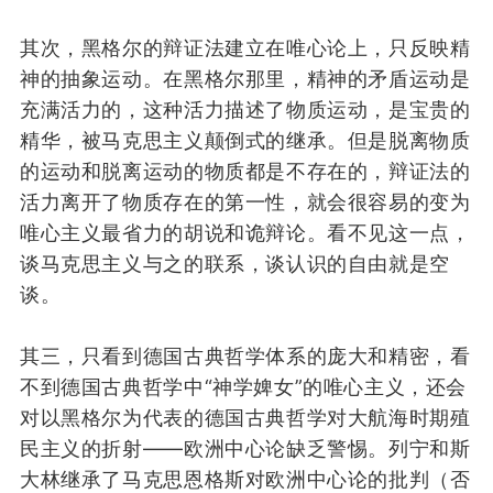
其次
，
黑格尔的
辩证法建立在唯心论上，
只
反映
精
神
的
抽象
运动
。
在黑格尔那里，
精神的
矛盾运动是
充满活力的，
这
种活力
描述了物质运动，
是
宝贵的
精华，
被马克思
主义
颠倒式的
继承
。
但是
脱离物质
的运动和脱离运动的物质
都是不存在的，
辩证法的
活力离开了物质存在的第一性，
就会很容易的变为
唯心主义
最省力
的胡说和诡辩论。
看不见
这一点，
谈
马克思主义
与之
的联系
，谈
认识
的
自由
就
是空
谈
。
其
三
，
只看到
德国古典哲学
体系的庞大和精密
，
看
不到德国古典哲学中“神学婢女”的唯心主义，
还
会
对以黑格尔为代表的德国古典哲学
对
大航海时期
殖
民主义
的
折射——
欧洲中心论
缺乏警惕
。
列宁和斯
大林
继
承了
马克思恩格斯
对欧洲中心论的批判
（
否