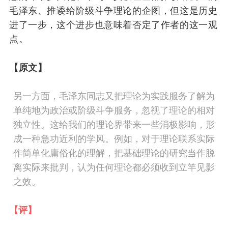
毛
泽东
、推诿给阶级斗争理论的企图，
但
这是历史
进了一步
，
这个
进步
也
意味着
否定了
作者的这一观
点。
【原文】
另一方面，毛泽东同志又把理论为实践服务了解为
单纯地为政治或阶级斗争服务，忽视了理论的相对
独立性。这给我们的理论界带来一些消极影响，形
成一种急功近利的学风。例如，对于理论联系实际
作简单化庸俗化的理解，把基础理论的研究当作脱
离实际来批判，认为任何理论都必须收到立竿见影
之效。
【评】