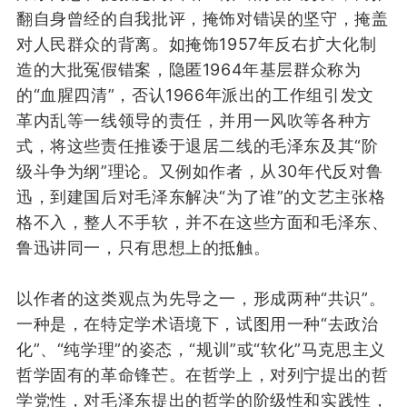
翻
自
身
曾经的
自我
批评，
掩饰
对
错误的坚守，
掩
盖
对
人民群众
的背离
。
如
掩饰
1957年
反右扩大化制
造
的
大批冤假错案
，
隐匿
1964年
基层群众
称为
的
“
血腥四清
”，
否认
1966年派出
的
工作组引发文
革
内乱
等
一线领导的责任
，
并
用一风吹
等各种
方
式，
将
这些
责任推诿于
退居二线的毛泽东
及
其
“阶
级斗争为纲”
理论
。
又
例如
作者，
从30年代反对鲁
迅，
到建国后对
毛泽东
解决“为了谁”
的
文艺主张格
格不入，
整人
不手软，
并不
在这
些方面
和
毛泽东、
鲁迅
讲同一
，
只有
思想
上
的
抵触
。
以
作者的
这类
观点
为
先
导
之一
，
形成
两种
“
共识
”
。
一种是
，
在特定学术语境下，试图用一种“去政治
化”、“纯学理”的姿态
，
“规训”或“软化”马克思主义
哲学固有的革命锋芒
。
在哲学上，
对
列宁
提出
的
哲
学党性，
对
毛泽东
提出
的
哲学
的
阶级性和实践性
，