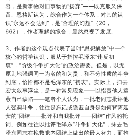
容，
是新事物对旧事物的“扬弃”——既克服又保
留
。
恩格斯认为，综合
作为一个体系，对其
的认
识
“
永远
不会
达到
”
，是“合理的幻想”
（20，
662
）
，
作者
理解
的
综合，
显然
忽视了
发展
。
3、
作者的这
个
观点
代表了
当时“思想
解放
”
中一个
核心的
哲学认识，
服从于
指控
毛泽东
“
违反初
衷
”
，
“
阶级斗争扩大化
”
的政治需要
。
但是，
以
无
原则
地
强调
同
一
为名
的
和为贵
，
和
不分
性质的斗争
到底，
恰恰
都
不是毛泽东的“
初衷
”
。
实际上，
扫去
宏大叙事浮尘，
是
一种常见现象
——以指责他人
遮
蔽自己缺陷
——
笔者个人认为，
一批老同志
批评
他
人强调斗争，
往往
是
忘记
或
隐匿
自身
是
如何
背离延
安
的“团结
——
批评和自我批评
——
团结”
作风的
托
词
。
例如
往往以批评毛泽东
“
斗争扩大化
”
，
抹去
毛
泽东同志
在
挽救党内
团结
上做出的
最大努力
，
而
推