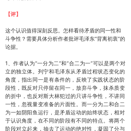
【评】
这个认识值得深刻反思。
怎样看待
矛盾的同一性和
斗争性？
需要
具体分析
作者
批评
毛泽东“背离初衷”的
论据
。
1、
作者认为“一分为二”
和“合二为一”
可以
是
两个对
立的
独立体
。
列宁
和
毛泽东
从
矛盾过程状态
变化的
角度
，
指出
同
一
是
有条件的
，
反映了实践状态的
阶
段性，
既
反对
只
停留在
同
一，放弃斗争
，
抹杀质变
的折中
，也
反对斯大林犯过的只讲斗争性，
不讲
同
一性
，忽视
量变准备
的
片面性
。
而一分为二和合二
为一
如
阴阳鱼运行
，
是矛盾运动的始终状态
，
相对
于
认识角度，
在不同的阶段有不同的特点
。
将两个
阶段对立起来，
抽去了运动的
绝对性，
凝固
了
分与