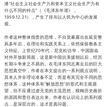
淆“社会主义社会生产力和资本主义社会生产力有
什么不同的特点”（《毛泽东年谱》，
1959.12.21），产生了排斥
以
人民
为
中心的发展
观。
作者
这种
整体
指责
的
思维
，
不自觉
暴
露
出
在
延安整
风
多年
后，
在理论和实践
关系上，
依然
保
留
教条主
义
特征
。
上世纪70年代，尼克松访华，中国面临
对外
开放新局面
，
这是
新中国抗美援朝
以后，
经历
长期
斗争来之不易的
。
在
毛泽东同志离
去
后的巨大
思想真空
中
，
作者在
本文
提出的
一系列观点说明，
其本人
并非理论准备不足，而是有其
完全不同的
思
想体系，
这种
体系
有
“解放思想”的形式
和主观愿
望
，但不应
通过
虚无
党的主流思想
，
模糊
历史
曲折
的
原因
和
责任
表达出来。
作者在认识论上的系列观
点，
是深层次的，
这
才是
真问题。