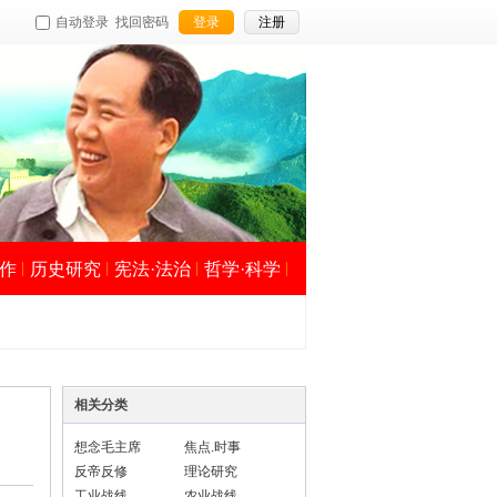
自动登录
找回密码
登录
注册
作
历史研究
宪法·法治
哲学·科学
相关分类
想念毛主席
焦点.时事
反帝反修
理论研究
工业战线
农业战线