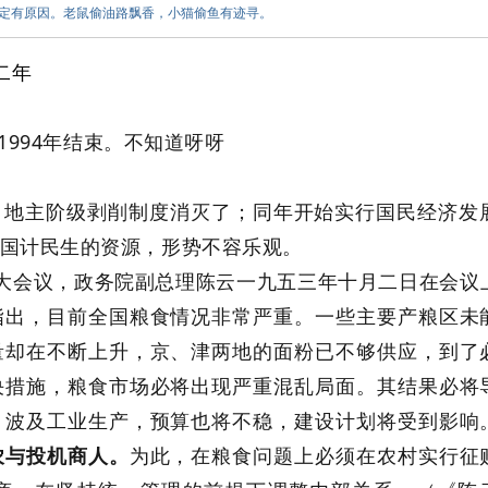
肯定有原因。老鼠偷油路飘香，小猫偷鱼有迹寻。
二年
1994年结束。不知道呀呀
成，地主阶级剥削制度消灭了；同年开始实行国民经济发
国计民生的资源，形势不容乐观。
大会议，政务院副总理陈云一九五三年十月二日在
会议
指出，目前全国粮食情况非常严重。一些主要产粮区未
量却在不断上升，京、津两地的面粉已不够供应，到了
决措施，粮食市场必将出现严重混乱局面。其结果必将
，波及工业生产，预算也将不稳，建设计划将受到影响
农与投机商人。
为此，在粮食问题上必须在农村实行征