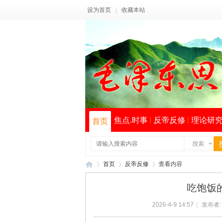
设为首页
|
收藏本站
焦点.时事
反帝反修
理论研
首页
搜索
首页
反帝反修
查看内容
吃饱饭
2026-4-9 14:57
|
发布者
毛
›
›
›
索