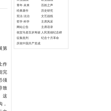
青年·未来
百姓之声
经典著作
历史研究
宪法·法治
文艺战线
哲学·科学
主席风采
网站公告
主席语录
祝贺马老百岁寿诞
人民英雄纪念碑
征集批判
纪念十月革命
庆祝中国共产党成
展第
立100周年
上作
能完
必须
导致
。这
购，