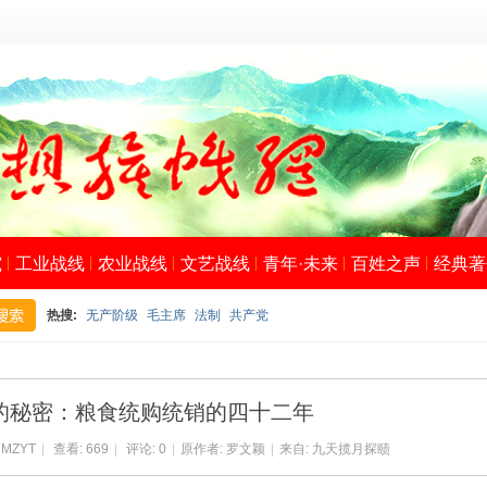
究
工业战线
农业战线
文艺战线
青年·未来
百姓之声
经典著
热搜:
无产阶级
毛主席
法制
共产党
搜
的秘密：粮食统购统销的四十二年
:
MZYT
|
查看:
669
|
评论: 0
|
原作者: 罗文颖
|
来自:
九天揽月探赜