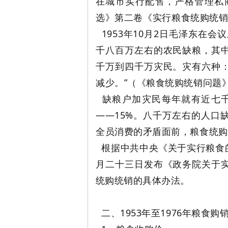
在城市实行配售，严格管理私
选》第二卷《实行粮食统购统
1953年10月2日毛泽东在
千八百万左右的农民缺粮，其
思
千万到四千万灾民。灾有六种
减少。”（《粮食统购统销问题
缺粮户加灾民每年就有近七千
——15%。八千万左右的人口
全员消费的矛盾面前，粮食统购
根据中共中央《关于实行粮食
月二十三日发布《政务院关于
想
统购统销的具体办法。
二、1953年至1976年粮食购