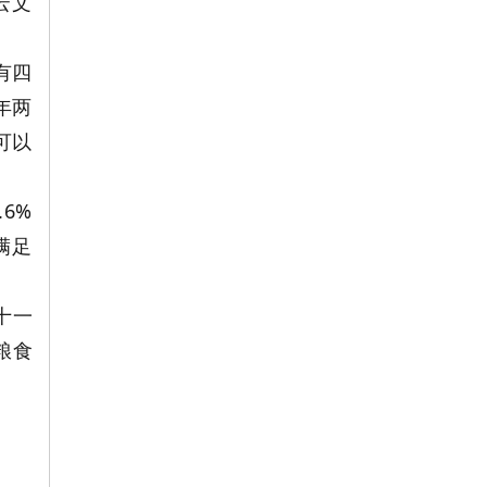
云文
有四
年两
可以
6%
满足
十一
粮食