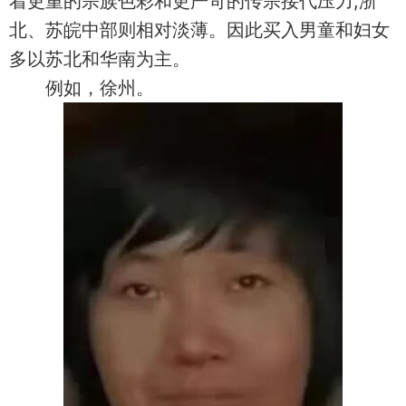
着更重的宗族色彩和更严苛的传宗接代压力;浙
北、苏皖中部则相对淡薄。因此买入男童和妇女
多以苏北和华南为主。
例如，徐州。