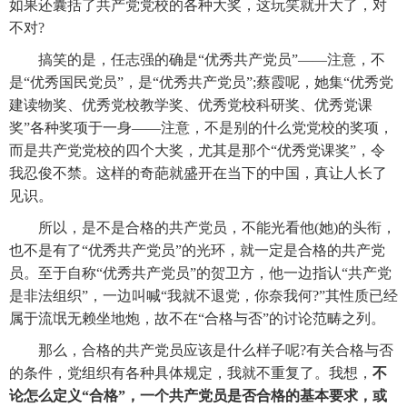
如果还囊括了共产党党校的各种大奖，这玩笑就开大了，对
不对?
　　搞笑的是，任志强的确是“优秀共产党员”——注意，不
是“优秀国民党员”，是“优秀共产党员”;蔡霞呢，她集“优秀党
建读物奖、优秀党校教学奖、优秀党校科研奖、优秀党课
奖”各种奖项于一身——注意，不是别的什么党党校的奖项，
而是共产党党校的四个大奖，尤其是那个“优秀党课奖”，令
我忍俊不禁。这样的奇葩就盛开在当下的中国，真让人长了
见识。
　　所以，是不是合格的共产党员，不能光看他(她)的头衔，
也不是有了“优秀共产党员”的光环，就一定是合格的共产党
员。至于自称“优秀共产党员”的贺卫方，他一边指认“共产党
是非法组织”，一边叫喊“我就不退党，你奈我何?”其性质已经
属于流氓无赖坐地炮，故不在“合格与否”的讨论范畴之列。
　　那么，合格的共产党员应该是什么样子呢?有关合格与否
的条件，党组织有各种具体规定，我就不重复了。我想，
不
论怎么定义“合格”，一个共产党员是否合格的基本要求，或