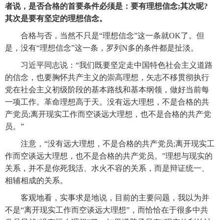
者说，是否合格的首要条件必须是：要有理想信念;其次呢?
其次是要有坚定的理想信念。
　　合格与否，当然不只是“理想信念”这一条就OK了。但
是，没有“理想信念”这一条，罗列N多的条件都是扯淡。
　　习近平同志说：“我们既要坚定走中国特色社会主义道路
的信念，也要胸怀共产主义的崇高理想，矢志不移贯彻执行
党在社会主义初级阶段的基本路线和基本纲领，做好当前每
一项工作。革命理想高于天。没有远大理想，不是合格的共
产党员;离开现实工作而空谈远大理想，也不是合格的共产党
员。”
　　注意，“没有远大理想，不是合格的共产党员;离开现实工
作而空谈远大理想，也不是合格的共产党员。”理想与现实的
关系，并不是你死我活、水火不容的关系，而是辩证统一、
相辅相成的关系。
　　客观地看，实事求是地说，目前的主要问题，我以为并
不是“离开现实工作而空谈远大理想”，而恰恰在于很多中共