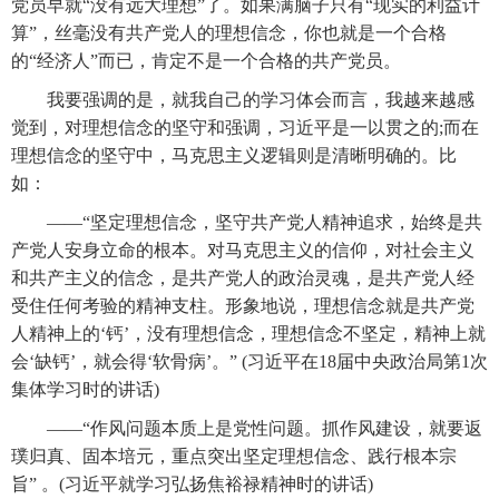
党员早就“没有远大理想”了。如果满脑子只有“现实的利益计
算”，丝毫没有共产党人的理想信念，你也就是一个合格
的“经济人”而已，肯定不是一个合格的共产党员。
　　我要强调的是，就我自己的学习体会而言，我越来越感
觉到，对理想信念的坚守和强调，习近平是一以贯之的;而在
理想信念的坚守中，马克思主义逻辑则是清晰明确的。比
如：
　　——“坚定理想信念，坚守共产党人精神追求，始终是共
产党人安身立命的根本。对马克思主义的信仰，对社会主义
和共产主义的信念，是共产党人的政治灵魂，是共产党人经
受住任何考验的精神支柱。形象地说，理想信念就是共产党
人精神上的‘钙’，没有理想信念，理想信念不坚定，精神上就
会‘缺钙’，就会得‘软骨病’。” (习近平在18届中央政治局第1次
集体学习时的讲话)
　　——“作风问题本质上是党性问题。抓作风建设，就要返
璞归真、固本培元，重点突出坚定理想信念、践行根本宗
旨” 。(习近平就学习弘扬焦裕禄精神时的讲话)