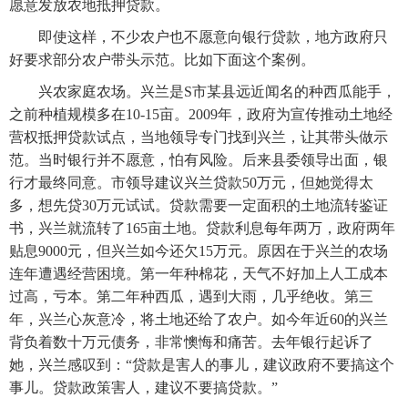
愿意发放农地抵押贷款。
　　即使这样，不少农户也不愿意向银行贷款，地方政府只
好要求部分农户带头示范。比如下面这个案例。
　　兴农家庭农场。兴兰是S市某县远近闻名的种西瓜能手，
之前种植规模多在10-15亩。2009年，政府为宣传推动土地经
营权抵押贷款试点，当地领导专门找到兴兰，让其带头做示
范。当时银行并不愿意，怕有风险。后来县委领导出面，银
行才最终同意。市领导建议兴兰贷款50万元，但她觉得太
多，想先贷30万元试试。贷款需要一定面积的土地流转鉴证
书，兴兰就流转了165亩土地。贷款利息每年两万，政府两年
贴息9000元，但兴兰如今还欠15万元。原因在于兴兰的农场
连年遭遇经营困境。第一年种棉花，天气不好加上人工成本
过高，亏本。第二年种西瓜，遇到大雨，几乎绝收。第三
年，兴兰心灰意冷，将土地还给了农户。如今年近60的兴兰
背负着数十万元债务，非常懊悔和痛苦。去年银行起诉了
她，兴兰感叹到：“贷款是害人的事儿，建议政府不要搞这个
事儿。贷款政策害人，建议不要搞贷款。”