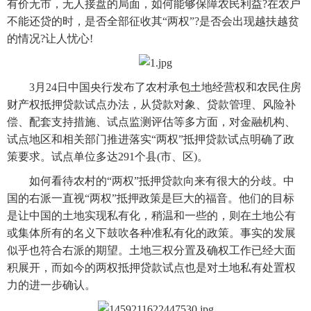
有价无市，无人接盘的局面，如何能够保障农民利益?在农户
不能还贷的时，是否全部征收其“两权”?是否会出现越扶越贫
的情况?让人忧心!
　　3月24日中国央行发布了农村承包土地经营权和农民住房
财产权抵押贷款试点办法，从贷款对象、贷款管理、风险补
偿、配套支持措施、试点监测评估等多方面，对金融机构、
试点地区和相关部门推进落实“两权”抵押贷款试点明确了政
策要求。试点单位多达291个县(市、区)。
　　如何看待农村的“两权”抵押贷款向来有很大的分歧。中
国的右派一直视“两权”抵押政策是巨大的福音。他们的目标
是让中国的土地实现私有化，稍温和一些的，则在土地公有
或集体所有的名义下鼓吹各种准私有化的政策。事实的发展
似乎也符合右派的期望。土地三权分置及确权工作已经大面
积展开，而如今的两权抵押贷款试点也是对土地私有处置权
力的进一步确认。