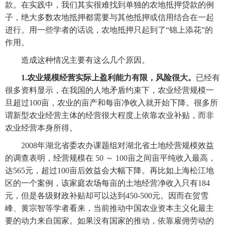
款。在实践中，我们其实很难找到单独的农地抵押贷款的例
子，绝大多数农地抵押都需要与其他抵押或信用结合在一起
进行。用一些学者的话说，农地抵押只起到了“锦上添花”的
作用。
　　造成这种情况主要有这么几个原因。
1.农业规模经营实际上盈利能力有限，风险很大。
已经有
很多资料显示，在我国的人地矛盾约束下，农业经营规模一
旦超过100亩，农业的亩产和每亩净收入就开始下降。很多所
谓新型农业经营主体的经营很大程度上依靠农业补贴，而非
农业经营本身所得。
　　2008年湖北省委农办课题组对湖北省土地经营规模效益
的调查表明，经营规模在 50 ～ 100亩之间亩平纯收入最高，
达565元，超过100亩后效益会大幅下降。再比如上海松江地
区的一个案例，该家庭农场每亩的土地经营净收入只有184
元，但是各级财政补贴却可以达到450-500元。因而在贺雪
峰、黄宗智等学者看来，当前推动中国农业资本主义化最主
要的动力来自国家。如果没有国家的推动，依靠雇佣劳动的