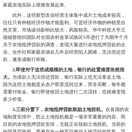
家庭农场实际上很难发展起来。
　　此外，这些新型农业经营主体集中成片土地成本较高，
往往只有种植经济作物才能盈利。可是经济作物的种植受自
然灾害、市场波动影响比较大，风险较高。华中科技大学王
德福曾组织团队对全国农村改革试验区S市进行了为期半个月
关于农地抵押贷款的调查，发现大量进行农地抵押贷款的企
业、合作社和家庭农场在几年后经营陷入困难，无法偿还贷
款，遂形成银行坏账。
2.即使对于这些成规模的土地，银行的处置难度依然很
大。
当借款人无法偿还贷款，银行实际上也无法拿走土地，
因为这些土地都是从农户那里流转过来，而非买断，每年都
需要付租金。银行即使收回土地进行二次流转，也很难变现
多少价值。
3.三权分置下，农地抵押贷款鼓励土地投机。
在各国的农
地制度安排中，防止土地投机都是一项非常重要的内容。而
目前的农地抵押贷款安排，无疑正在鼓励土地投机。当前的
中国基层政府，普遍存在一种盲目推动土地流转的气氛，导