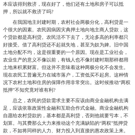
本应该得到救济，现在好了，他们还有土地和房子可以抵
押，所以就不救济了吗?
　　在我国地主封建时期，农村社会两极分化，高利贷是一
个很大的因素。农民因病因灾典押土地向地主商人贷款，这
个贷款都是高利贷。农民活不下去了，无论多高的利率都只
好接受。借了高利贷还不起就失地，甚至为奴为婢。旧中国
土地分配不均，这是很重要的一个原因。现在是工业社会，
农业生产的意义不像以前，有钱人也不像封建时期那样都用
土地来积累财富。但这并不意味着这种两极分化不会发生。
现在农民工普遍无力在城市落户，工资低买不起房。这种情
况下农村土地和住房的保障作用非常突出。这时候推动“两权
抵押”不知究竟对谁有利?
　　总之，农民的贷款需求主要不应该由商业金融机构去满
足，应该依靠政策性金融和互助合作式金融。商业金融机构
自愿给农村贷款的，基本都是高利贷，否则他就要亏本，不
划算。与其费那么大力来推动这个充满缺陷的“两权”抵押贷
款，不如将同样的人力、财力投入到直接的惠农政策上来。