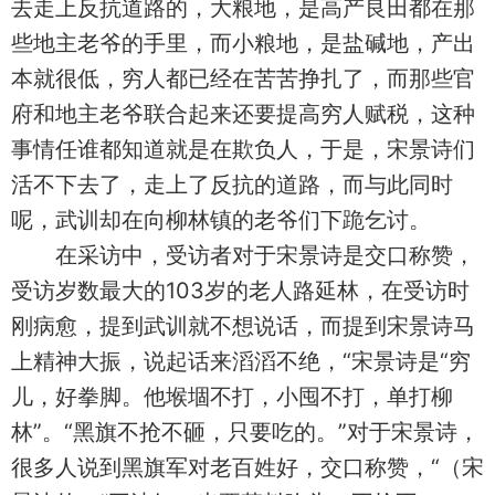
去走上反抗道路的，大粮地，是高产良田都在那
些地主老爷的手里，而小粮地，是盐碱地，产出
本就很低，穷人都已经在苦苦挣扎了，而那些官
府和地主老爷联合起来还要提高穷人赋税，这种
事情任谁都知道就是在欺负人，于是，宋景诗们
活不下去了，走上了反抗的道路，而与此同时
呢，武训却在向柳林镇的老爷们下跪乞讨。
在采访中，受访者对于宋景诗是交口称赞，
受访岁数最大的103岁的老人路延林，在受访时
刚病愈，提到武训就不想说话，而提到宋景诗马
上精神大振，说起话来滔滔不绝，“宋景诗是“穷
儿，好拳脚。他堠堌不打，小囤不打，单打柳
林”。“黑旗不抢不砸，只要吃的。”对于宋景诗，
很多人说到黑旗军对老百姓好，交口称赞，“（宋