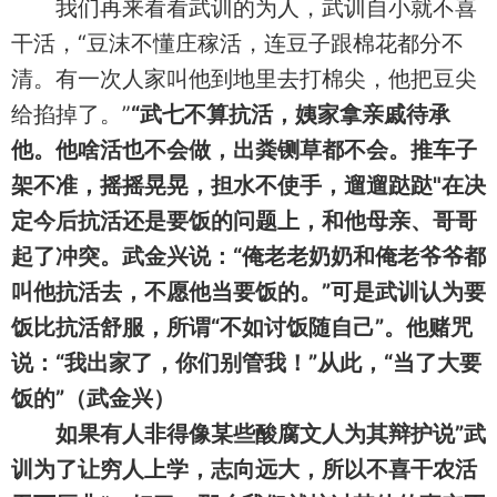
我们再来看看武训的为人，武训自小就不喜
干活，“豆沫不懂庄稼活，连豆子跟棉花都分不
清。有一次人家叫他到地里去打棉尖，他把豆尖
给掐掉了。”
“武七不算抗活，姨家拿亲戚待承
他。他啥活也不会做，出粪铡草都不会。推车子
架不准，摇摇晃晃，担水不使手，遛遛跶跶"在决
定今后抗活还是要饭的问题上，和他母亲、哥哥
起了冲突。武金兴说：“俺老老奶奶和俺老爷爷都
叫他抗活去，不愿他当要饭的。”可是武训认为要
饭比抗活舒服，所谓“不如讨饭随自己”。他赌咒
说：“我出家了，你们别管我！”从此，“当了大要
饭的”（武金兴）
如果有人非得像某些酸腐文人为其辩护说”武
训为了让穷人上学，志向远大，所以不喜干农活