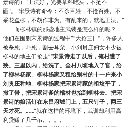
景诗的）“王法好，光要草料吃头，不抢不
砸”。”宋景诗有命令：不杀百姓，不抢百姓。不
采花盗柳，不胡作非为。有乱来的，就地正法。“
而柳林镇的那些地主武装是怎么样的呢？，
他们在围剿宋景诗的过程中”“大抢三日”，许多人
被杀死，吓死，割去耳朵。小刘贯庄妇女不少被
柳林的地主们抢走“
“宋景诗走了以后，俺村遭了
殃。三里以内，给洗了。全村八顷地入了官，给
了柳林杨家。柳林杨家又租给别村的十一户来小
刘贯庄种地。柳林杨家把宋景诗家的祖坟平了，
撒了骨，把宋景诗爹的棺材也抬到柳林去。把宋
景诗的娘活钉在东昌府城门上，五只钉子，两三
天才死。……”
就在这样的环境下，武训却利用高
利贷赚了几千吊。。。。