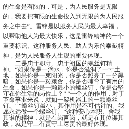
的生命是有限的，可是，为人民服务是无限
的，我要把有限的生命投入到无限的为人民服
务之中去”。
雷锋是以服务人民为最大幸福，
以帮助他人为最大快乐，这是雷锋精神的一个
重要
标识
。
这种服务人民、助人为乐的奉献精
神，是为人民服务人生观的重要体现。
二是忠于职守、忠于祖国的螺丝钉精
神。
“如果你是一滴水，你是否滋润了一寸土
地，如果你是一束阳光，你是否照亮了一分黑
暗，如果你是一粒粮食，你是否哺育了有用的
生命，如果你是一颗最小的螺丝钉，你是否坚
守在你生活的岗位上？” “
一个人的作用，对于
革命事业来说，就如一架机器上的一颗螺丝
钉。
”
“
螺丝钉虽小，其作用是不可估计的。我
愿永远做一个螺丝钉。
”
这种安心本职、舍我
其谁的精神，就是在岗言岗，
就是
在其位谋其
政，就是守土有责
守土尽责
的最好体现。