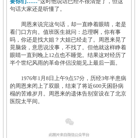
要你们……
”这时他说话已经不很清楚了，但这
句话大家还是听懂了。
周恩来说完这句话，却一直睁着眼睛，老是
看门口方向。值班医生就问：总理啊，你有事
吗，你还是找大姐？大姐已经走了。周恩来晃了
晃脑袋，意思说没事，不找了。但他就这样睁着
眼睛一直到晚上12点也不睡觉。结果这对经历了
半个世纪风雨的革命伴侣没能见上最后一面。
1976年1月8日上午9点57分，历经3年半患病
的周恩来闭上了双眼，结束了将近600天困卧病
榻的苦难岁月。周恩来的遗体告别室设在了北京
医院太平间。