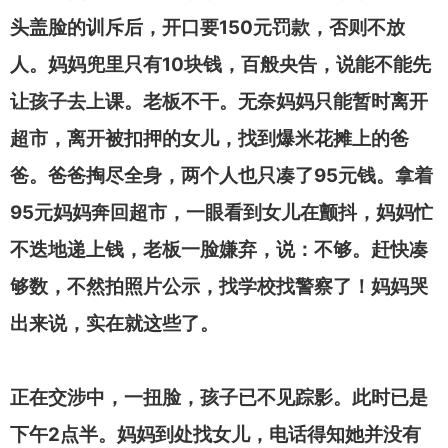
150
头盖脸的训斥后，开口要
元罚款，否则不放
10
人。妈妈兜里只有
块钱，百般央告，说能不能先
让孩子去上课。老板不干。无奈妈妈只能暂时离开
超市，离开被扣押的女儿，找到爆米花摊上的爸
95
爸。爸爸掏尽全身，两个人也只凑了
元钱。拿着
95
元妈妈奔回超市，一眼看到女儿在颤抖，妈妈忙
不迭地递上钱，老板一脸嫌弃，说：不够。赶快凑
够数，不然拍照片公示，找学校找警察了！妈妈哭
出来说，实在就这些了。
正在交涉中，一扭脸，孩子已不见踪影。此时已是
2
下午
点半。妈妈到处找女儿，电话得知她并没有