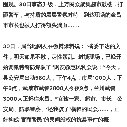
30
围观。
日事态升级，上万民众聚集超市鼓楼，打
砸警车，与持盾的层层警察对峙。到达现场的金昌
.......
市市长也被人打得额头淌血
30
日，局当地网友在微博爆料说：“省委下达的文
件，明天如果不散，定性暴乱。封锁现场，已经开
@
始调集特警防爆队了”网友
惠民利众说：“今天，
580
4
1000
县公安局出动
人，下午
点，市局
人，下
6
2800
9
午
点，武威市武警
人今夜
点，兰州武警
3000
人正赶往永昌。”女孩一家、超市、市长、公
安局、防暴警察、‘还我孩子’横幅的民众……，正
好构成‘官商警民’的民间维权的抗暴事件的概