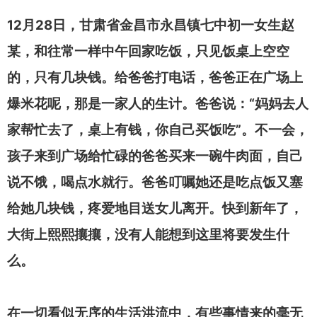
12
28
月
日
，甘肃省金昌市永昌镇七中初一女生赵
某，和往常一样中午回家吃饭，只见饭桌上空空
的，只有几块钱。给爸爸打电话，爸爸正在广场上
“
爆米花呢，那是一家人的生计。爸爸说：
妈妈去人
”
家帮忙去了，桌上有钱，你自己买饭吃
。不一会，
孩子来到广场给忙碌的爸爸买来一碗牛肉面，自己
说不饿，喝点水就行。爸爸叮嘱她还是吃点饭又塞
给她几块钱，疼爱地目送女儿离开。快到新年了，
大街上熙熙攘攘，没有人能想到这里将要发生什
么。
在一切看似无序的生活洪流中，有些事情来的毫无