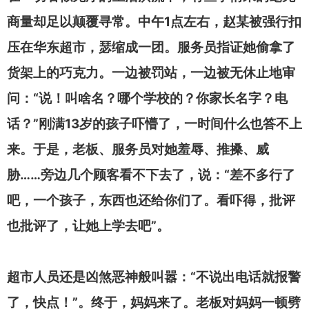
1
商量却足以颠覆寻常。中午
点左右，赵某被强行扣
压在华东超市，瑟缩成一团。服务员指证她偷拿了
货架上的巧克力。一边被罚站，一边被无休止地审
“
问：
说！叫啥名？哪个学校的？你家长名字？电
”
13
话？
刚满
岁的孩子吓懵了，一时间什么也答不上
来。于是，老板、服务员对她羞辱、推搡、威
……
“
胁
旁边几个顾客看不下去了，说：
差不多行了
吧，一个孩子，东西也还给你们了。看吓得，批评
”
也批评了，让她上学去吧
。
“
超市人员还是凶煞恶神般叫嚣：
不说出电话就报警
”
了，快点！
。终于，妈妈来了。老板对妈妈一顿劈