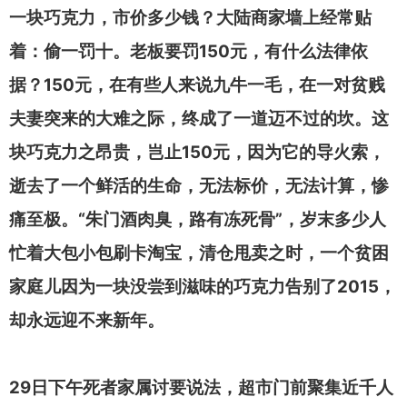
一块巧克力，市价多少钱？大陆商家墙上经常贴
150
着：偷一罚十。老板要罚
元，有什么法律依
150
据？
元，在有些人来说九牛一毛，在一对贫贱
夫妻突来的大难之际，终成了一道迈不过的坎。这
150
块巧克力之昂贵，岂止
元，因为它的导火索，
逝去了一个鲜活的生命，无法标价，无法计算，惨
“
”
痛至极。
朱门酒肉臭，路有冻死骨
，岁末多少人
忙着大包小包刷卡淘宝，清仓甩卖之时，一个贫困
2015
家庭儿因为一块没尝到滋味的巧克力告别了
，
却永远迎不来新年。
29
日下午死者家属讨要说法，超市门前聚集近千人