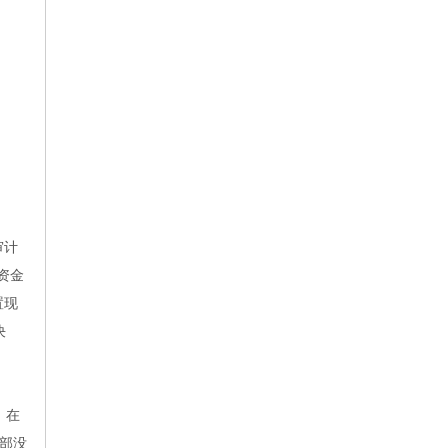
审计
资金
置现
决
。在
部没