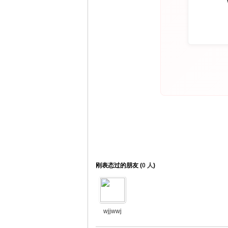
刚表态过的朋友 (
0 人
)
wjjwwj