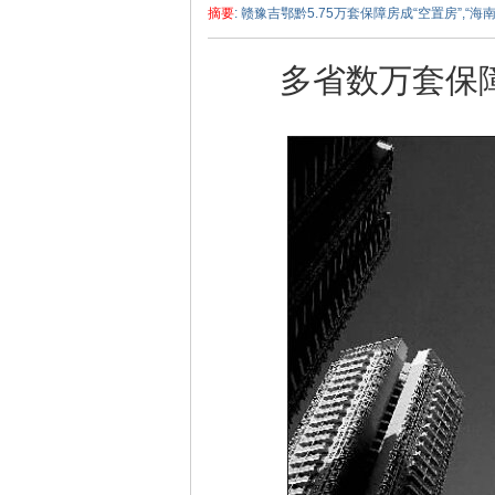
摘要
: 赣豫吉鄂黔5.75万套保障房成“空置房”,“
多省数万套保
泽
东