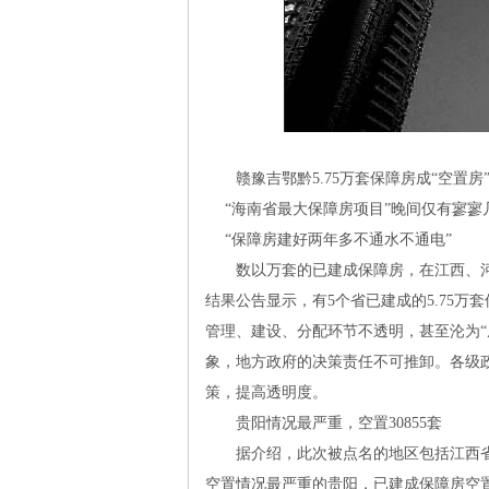
思
赣豫吉鄂黔
5.75
万套保障房成“空置房
“海南省最大保障房项目”晚间仅有寥寥
“保障房建好两年多不通水不通电”
数以万套的已建成保障房，在江西、河南
结果公告显示，有
5
个省已建成的
5.75
万套
管理、建设、分配环节不透明，甚至沦为
想
象，地方政府的决策责任不可推卸。各级
策，提高透明度。
贵阳情况最严重，空置
30855
套
据介绍，此次被点名的地区包括江西省
空置情况最严重的贵阳，已建成保障房空