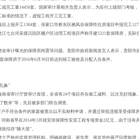
工或完工量
14450
套。国家审计署相关负责人表示，为应付上级部门考核，
工标准的情况下，虚报工程开工完工量。
目上报开工
1304
套，张家口市桥东区栖凤谷保障性住房项目申报完工
127
龙江七台河采煤沉陷区棚户区治理工程项目声称开建
5221
套保障房，实际
改审计曝光的保障房闲置等问题。贵阳市政府新闻发言人表示，贵阳市
套保障房于
2016
年
6
月
30
日前达到竣工验收及分配入住条件。
乱象”
南省审计厅曾审计发现，全省有
24
个项目存在偷工减料、以次充好现象
了数米”等，先后被多部门联合调查。
万户不符合条件的家庭被查出以不实材料申请，并通过审批违规享受保障
。河南省早在
2014
年
3
月就安排保障性安居工程专项资金
2
亿元，由于没有
政结存“睡大觉”。
立严格的监督管理机制，明确谁建设、谁负责、谁监管的最严问责制度