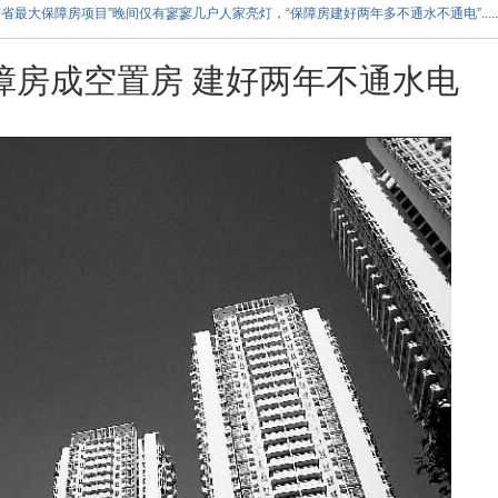
海南省最大保障房项目”晚间仅有寥寥几户人家亮灯，“保障房建好两年多不通水不通电”.....
障房成空置房 建好两年不通水电