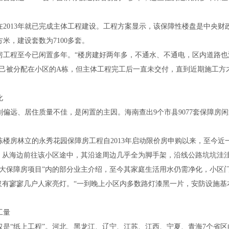
在
2013
年就已完成主体工程建设。工程方案显示，该保障性楼盘是中央财
方米，建设套数为
7100
多套。
程至今已闲置多年。“楼房建好两年多，不通水、不通电，区内道路也
自己被分配在小区的
A
栋，但主体工程完工后一直未交付，直到近期施工方
化
偏远、居住质量不佳，是闲置的主因。海南查出
9
个市县
9077
套保障房闲
。
栋楼房林立的永秀花园保障房工程自
2013
年启动限价房申购以来，至今近
”。从海边前往该小区途中，其沿途周边几乎全为脚手架，沿线公路坑坑洼
最大保障房项目”内的部分业主介绍，至今其家庭生活用水仍需净化，小区
仅有寥寥几户人家亮灯。“一到晚上小区内多数路灯漆黑一片，安防设施基
工量
“纸上工程”。河北、黑龙江、辽宁、江苏、江西、宁夏、青海
7
个省区