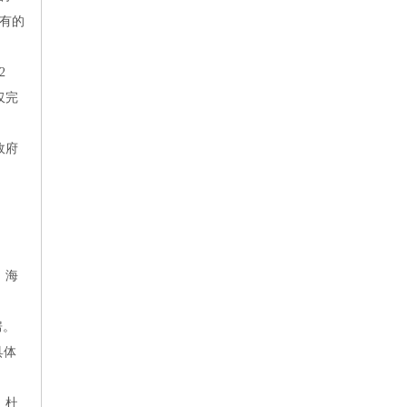
有的
2
仅完
政府
。海
房。
具体
，杜