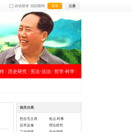
自动登录
找回密码
登录
注册
作
历史研究
宪法·法治
哲学·科学
相关分类
想念毛主席
焦点.时事
反帝反修
理论研究
工业战线
农业战线