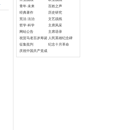
.
青年·未来
百姓之声
经典著作
历史研究
宪法·法治
文艺战线
哲学·科学
主席风采
网站公告
主席语录
祝贺马老百岁寿诞
人民英雄纪念碑
征集批判
纪念十月革命
庆祝中国共产党成
立100周年