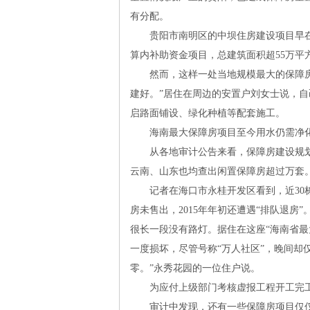
有分配。
贵阳市南明区的中坝住房建设项目早
旗
算内补助资金项目，总建筑面积超
55
万平
然而，这样一处当地规模最大的保障房工
建好。”居住在周边的安置户刘女士说，
启路面铺设、绿化种植等配套施工。
海南最大保障房项目至今用水仍需净
从各地审计公告来看，保障房建设规划
云南、山东也均查出闲置保障房超过万套
帜
记者在海口市永桂开发区看到，近
30
房未售出，
2015
年年初还遭遇“排队退房
很长一段没有路灯。据住在这座“海南省
一度损坏，尽管号称“万人社区”，晚间却
零。”永秀花园的一位住户说。
为应付上级部门考核虚报工程开工完
审计中发现，还有一些保障房项目仅仅是