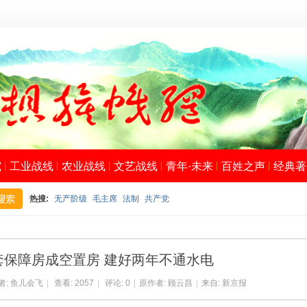
究
工业战线
农业战线
文艺战线
青年·未来
百姓之声
经典著
热搜:
无产阶级
毛主席
法制
共产党
搜
套保障房成空置房 建好两年不通水电
者:
鱼儿会飞
|
查看:
2057
|
评论: 0
|
原作者: 顾云昌
|
来自: 新京报