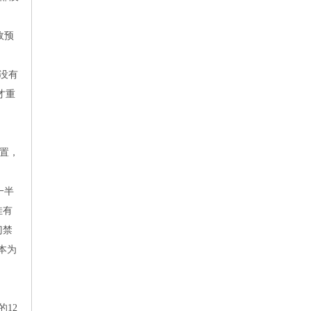
政预
没有
才重
置，
一半
洼有
门禁
本为
的
12