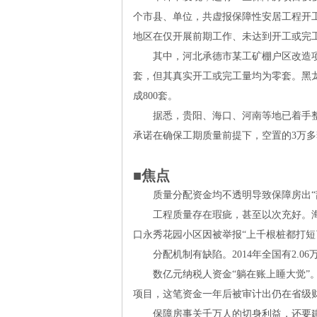
个市县、单位，共虚报保障性安居工程开
网
地区在仅开展前期工作、未达到开工或完
其中，河北承德市某工矿棚户区改造项
套，但其真实开工或完工量均为零套。黑
成
800
套。
据悉，贵阳、海口、河南等地已着手整
承诺在确保工期质量前提下，空置的
3
万多
■焦点
质量分配资金均不透明导致保障房出“
工程质量存在瑕疵，甚至以次充好。海
口永秀花园小区因被举报“上千根桩都打短
分配机制有缺陷。
2014
年全国有
2.06
数亿元纳税人资金“躺在账上睡大觉”
项目，这笔资金一年后被审计出仍在省级财
保障房事关千万人的切身利益，还要建