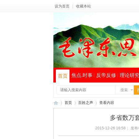
设为首页
|
收藏本站
焦点.时事
反帝反修
理论研
首页
搜索
首页
百姓之声
查看内容
多省数万
2015-12-26 16:58
|
发布
毛
›
›
›
索