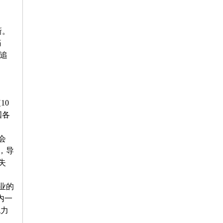
新。
痛
追
短
10
国各
会
，导
失
业的
内一
无力