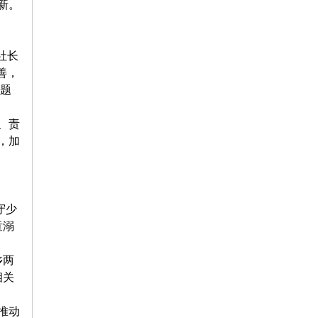
新。
社长
善，
题
、责
，加
守少
童溺
乡两
相关
推动