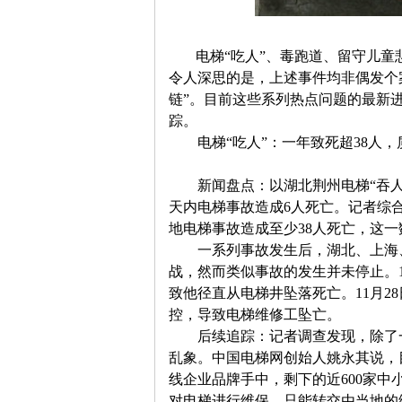
电梯
“
吃人
”
、毒跑道、留守儿童
令人深思的是，上述事件均非偶发个
链
”
。目前这些系列热点问题的最新
思
踪。
　　电梯
“
吃人
”
：一年致死超
38
人，
　　新闻盘点：以湖北荆州电梯
“
吞
天内电梯事故造成
6
人死亡。记者综
地电梯事故造成至少
38
人死亡，这一
　　一系列事故发生后，湖北、上海
战，然而类似事故的发生并未停止。
想
致他径直从电梯井坠落死亡。
11
月
28
控，导致电梯维修工坠亡。
　　后续追踪：记者调查发现，除了
乱象。中国电梯网创始人姚永其说，
线企业品牌手中，剩下的近
600
家中
对电梯进行维保，只能转交由当地的