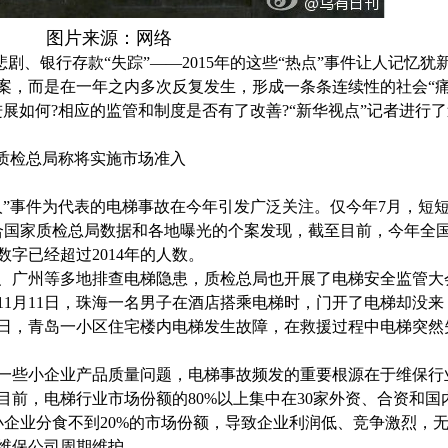
图片来源：网络
悲剧、银行存款
“
失踪
”——2015
年的这些
“
热点
”
事件让人记忆犹
案，而是在一年之内多次反复发生，形成一条条连续性的社会
“
进展如何
?
相应的监管和制度是否有了改善
?“
新华视点
”
记者进行了
质检总局称将实施市场准入
人
”
事件为代表的电梯事故在今年引发广泛关注。仅今年
7
月，短
合国家质检总局数据和各地曝光的个案发现，截至目前，今年全
数字已经超过
2014
年的人数。
、广州等多地排查电梯隐患，质检总局也开展了电梯安全监管大
11
月
11
日，珠海一名男子在酒店搭乘电梯时，门开了电梯却没来
日，青岛一小区住宅楼内电梯发生故障，在救援过程中电梯突然
一些小企业产品质量问题，电梯事故频发的重要根源在于维保行
目前，电梯行业市场份额的
80%
以上集中在
30
家外资、合资和国
小企业分食不到
20%
的市场份额，导致企业利润低、竞争激烈，
维保公司周期维护。