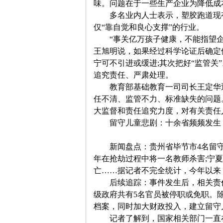
味。问题在于一些生产企业为降低成
网
　　多名业内人士表示，塑胶跑道现
仅
“
靠自觉和良心支撑
”
的行业。
“
事关亿万孩子健康，不能指望
王旭明说，如果经过科学论证后确定
宁可不引进或缓进
;
其次把好
“
监管关
”
追究责任、严肃处理。
　　教育部基础教育一司司长王定华
任不清、监管不力、标准缺失的问题
大监督和责任追究力度，对有关责任
　　留守儿童悲剧：十余省频频发生
　　新闻盘点：贵州省毕节市
4
名留
年在抢劫过程中将一名教师杀害
;
宁夏
亡
……
据记者不完全统计，今年以来
　　后续追踪：事件发生后，相关责
级政府共有
5
名官员被停职或免职。
档案，同时加大财政投入，建立留守
　　记者了解到，国家相关部门一直