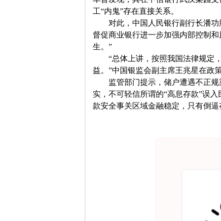
工
“
内鬼
”
存在直接关系。
　　对此，中国人民银行副行长潘功
督促商业银行进一步加强内部控制和
生。
”
“
总体上讲，按照我国法律规定
益。
”
中国银监会副主席王兆星在政
　　监管部门提示，储户遭遇不正规
实，不可轻信所谓的
“
高息存款
”
误入
款安全事关区域金融稳定，只有倒逼