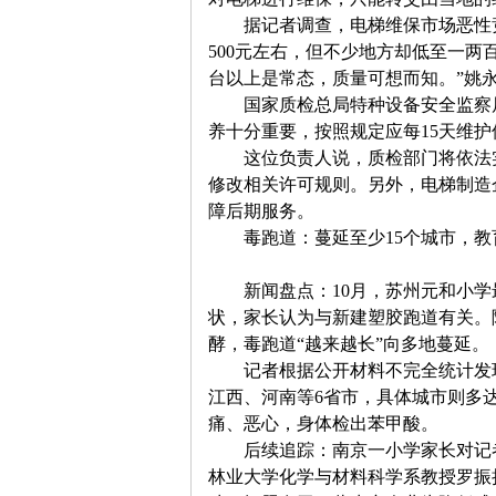
　　据记者调查，电梯维保市场恶性
500
元左右，但不少地方却低至一两
台以上是常态，质量可想而知。
”
姚
旗
　　国家质检总局特种设备安全监察
养十分重要，按照规定应每
15
天维护
　　这位负责人说，质检部门将依法
修改相关许可规则。另外，电梯制造
障后期服务。
　　毒跑道：蔓延至少
15
个城市，教
　　新闻盘点：
10
月，苏州元和小学
帜
状，家长认为与新建塑胶跑道有关。
酵，毒跑道
“
越来越长
”
向多地蔓延。
　　记者根据公开材料不完全统计发
江西、河南等
6
省市，具体城市则多
痛、恶心，身体检出苯甲酸。
　　后续追踪：南京一小学家长对记
林业大学化学与材料科学系教授罗振