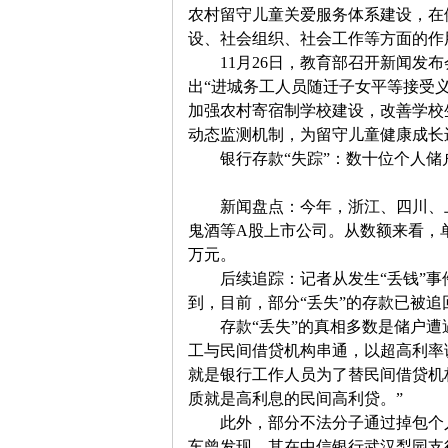
农村留守儿童关爱服务体系建设，在
设、社会组织、社会工作等方面的作
11
月
26
日，教育部召开新闻发布
出
“
进城务工人员随迁子女平等接受
加强农村寄宿制学校建设，改善学校
动态监测机制，为留守儿童健康成长
　　银行存款
“
失踪
”
：数十位个人储
　　新闻盘点：今年，浙江、四川、
鬼酒等
A
股上市公司。从数额来看，
万元。
　　后续追踪：记者从发生
“
丢钱
”
事
到，目前，部分
“
丢失
”
的存款已被追
　　存款
“
丢失
”
的真相多数是储户遭
工与民间借贷机构串通，以超高利率
就是银行工作人员为了替民间借贷机
质就是高利息的民间高利贷。
”
　　此外，部分不法分子通过掉包个
车曾发现，其在中信银行武汉梨园支