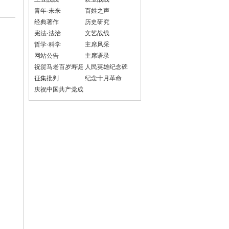
青年·未来
百姓之声
经典著作
历史研究
宪法·法治
文艺战线
哲学·科学
主席风采
网站公告
主席语录
祝贺马老百岁寿诞
人民英雄纪念碑
征集批判
纪念十月革命
庆祝中国共产党成
立100周年