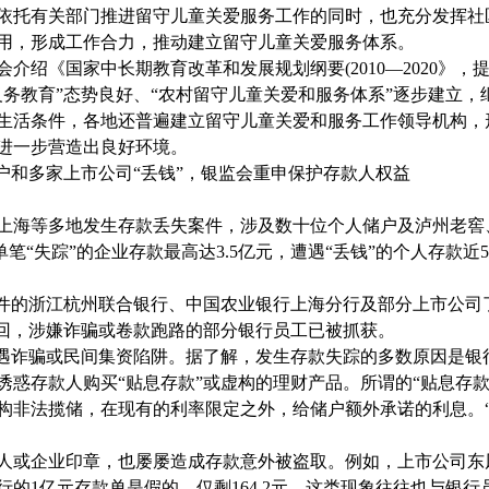
依托有关部门推进留守儿童关爱服务工作的同时，也充分发挥社
用，形成工作合力，推动建立留守儿童关爱服务体系。
会介绍《国家中长期教育改革和发展规划纲要
(2010—2020
》，
义务教育
”
态势良好、
“
农村留守儿童关爱和服务体系
”
逐步建立，
生活条件，各地还普遍建立留守儿童关爱和服务工作领导机构，
进一步营造出良好环境。
户和多家上市公司
“
丢钱
”
，银监会重申保护存款人权益
上海等多地发生存款丢失案件，涉及数十位个人储户及泸州老窖
单笔
“
失踪
”
的企业存款最高达
3.5
亿元，遭遇
“
丢钱
”
的个人存款近
5
件的浙江杭州联合银行、中国农业银行上海分行及部分上市公司
回，涉嫌诈骗或卷款跑路的部分银行员工已被抓获。
遇诈骗或民间集资陷阱。据了解，发生存款失踪的多数原因是银
诱惑存款人购买
“
贴息存款
”
或虚构的理财产品。所谓的
“
贴息存
构非法揽储，在现有的利率限定之外，给储户额外承诺的利息。
人或企业印章，也屡屡造成存款意外被盗取。例如，上市公司东
行的
1
亿元存款单是假的，仅剩
164.2
元。这类现象往往也与银行