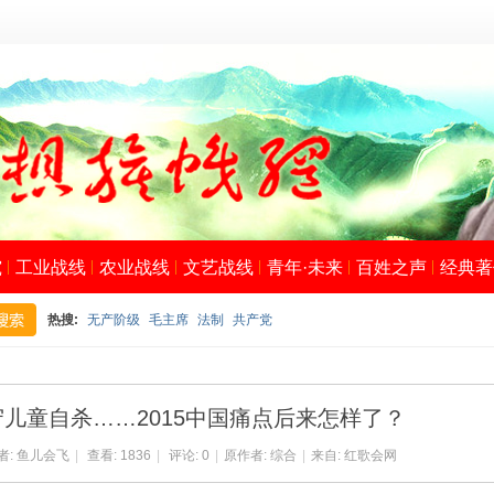
究
工业战线
农业战线
文艺战线
青年·未来
百姓之声
经典著
热搜:
无产阶级
毛主席
法制
共产党
搜
守儿童自杀……2015中国痛点后来怎样了？
者:
鱼儿会飞
|
查看:
1836
|
评论: 0
|
原作者: 综合
|
来自: 红歌会网