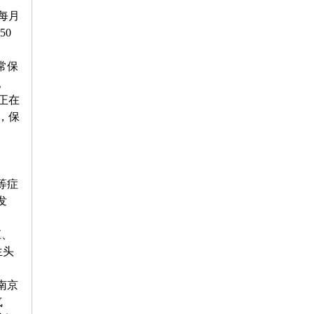
每月
50
常保
。
正在
，保
等症
发
江、
生头
南京
气