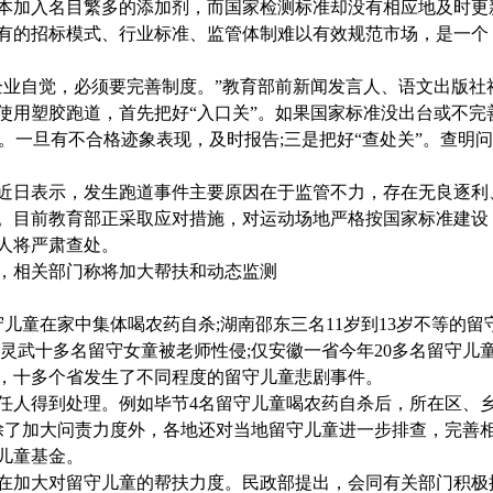
本加入名目繁多的添加剂，而国家检测标准却没有相应地及时更
有的招标模式、行业标准、监管体制难以有效规范市场，是一个
企业自觉，必须要完善制度。
”
教育部前新闻发言人、语文出版社
使用塑胶跑道，首先把好
“
入口关
”
。如果国家标准没出台或不完
。一旦有不合格迹象表现，及时报告
;
三是把好
“
查处关
”
。查明问
近日表示，发生跑道事件主要原因在于监管不力，存在无良逐利
。目前教育部正采取应对措施，对运动场地严格按国家标准建设
人将严肃查处。
，相关部门称将加大帮扶和动态监测
守儿童在家中集体喝农药自杀
;
湖南邵东三名
11
岁到
13
岁不等的留
灵武十多名留守女童被老师性侵
;
仅安徽一省今年
20
多名留守儿
，十多个省发生了不同程度的留守儿童悲剧事件。
任人得到处理。例如毕节
4
名留守儿童喝农药自杀后，所在区、
除了加大问责力度外，各地还对当地留守儿童进一步排查，完善
儿童基金。
在加大对留守儿童的帮扶力度。民政部提出，会同有关部门积极