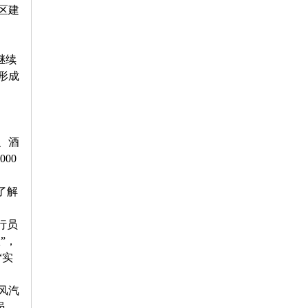
区建
提
继续
形成
、酒
000
了解
行员
款
”
，
“
实
风汽
员