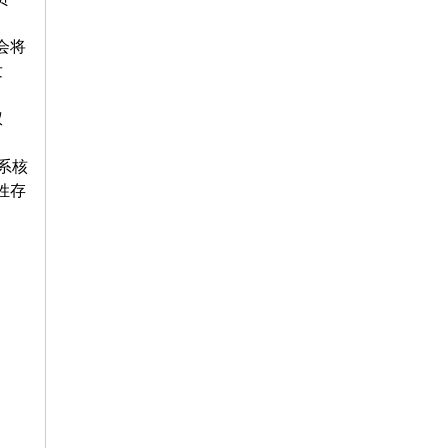
会将
发
权
系核
姓存