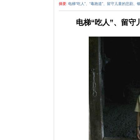
摘要
: 电梯“吃人”、“毒跑道”、留守儿童的悲剧
电梯“吃人”、留守
泽
东