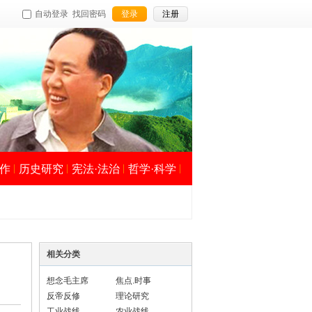
自动登录
找回密码
登录
注册
作
历史研究
宪法·法治
哲学·科学
相关分类
想念毛主席
焦点.时事
反帝反修
理论研究
工业战线
农业战线