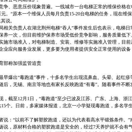
竞争、恶意压价现象普遍。一线城市一台电梯正常的维保价格在
百元。
“
原本一个维保人员每月负责
15-20
台电梯的任务，现在维保
永其说。
局相关负责人在湖北荆州电梯
“
吞人
”
事件发生后也表示，电梯日
保养一次，但目前维护保养市场受低价竞争影响，服务质量低下
实施市场准入，对电梯制造、安装、维修等实施准入管理，目前
企业应向服务业发展，更多要为使用者提供安全正常使用的设备
育部称加强监管追责
最早爆出
“
毒跑道
”
事件，十多名学生出现流鼻血、头晕、起红疹
随后，无锡、南京等地也有家长反映跑道
“
有毒
”
。随着事件不断
现，截至
12
月
1
日，
“
毒跑道
”
至少已波及江苏、广东、上海、浙
达
15
个。日前，多家媒体报道，北京一小学疑现毒跑道，多名学
者说：
“
以前不了解塑胶跑道，还以为代表着高水平锻炼条件。
”
扬说，原材料合格的塑胶跑道是安全的，经过
7
天养护就不会有