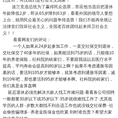
烈反对，何况我们是社会主义国家！
波兰竞选总统为了赢得民众选票，答应他当选后把退休
年龄降低2岁，即从65岁降到63岁，看看外国的领导人要想
上台，就用民众最关心的问题争得选票！我们不能再坐视让
法律党们毁坏社会主义，全国老百姓团结起来捍卫社会主
义！！
看看网友们的评论：
一个人如果从24岁起参加工作，一直交社保交到退休，
交社保交了40多年的社保，如果能活到75岁的话，只能领10
年的养老保险，社科院的砖家们，不要跟我说以后医疗水平
提高，平均寿命会提高到80岁以上啊？如果不考虑通胀等因
素的话，要活到105岁才能够本，就算考虑到通胀等因素，减
到10年吧，那也要活到95岁才能够本啊。社科院的砖家们，
你们真是金算盘啊
延迟退休必须先解决大龄人找工作难问题·看看各公司招聘
一般都要30岁以下或35岁以下·35岁就很难找工作了·尤其低
学历的人群··岁数大都找不到合适工作也就没钱交社保费··社
会偷抢骗增多··养老金医保金也吃紧·到时谁负责？希望大家