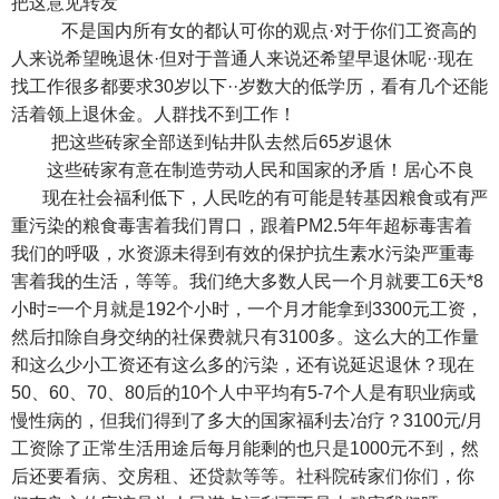
把这意见转发
不是国内所有女的都认可你的观点·对于你们工资高的
人来说希望晚退休·但对于普通人来说还希望早退休呢··现在
找工作很多都要求30岁以下··岁数大的低学历
，看有几个还能
活着领上退休金。
人群找不到工作！
把这些砖家全部送到钻井队去然后65岁退休
这些砖家有意在制造劳动人民和国家的矛盾！居心不良
现在社会福利低下，人民吃的有可能是转基因粮食或有严
重污染的粮食毒害着我们胃口，跟着PM2.5年年超标毒害着
我们的呼吸，水资源未得到有效的保护抗生素水污染严重毒
害着我的生活，等等。我们绝大多数人民一个月就要工6天*8
小时=一个月就是192个小时，一个月才能拿到3300元工资，
然后扣除自身交纳的社保费就只有3100多。这么大的工作量
和这么少小工资还有这么多的污染，还有说延迟退休？现在
50、60、70、80后的10个人中平均有5-7个人是有职业病或
慢性病的，但我们得到了多大的国家福利去冶疗？3100元/月
工资除了正常生活用途后每月能剩的也只是1000元不到，然
后还要看病、交房租、还贷款等等。社科院砖家们你们，你