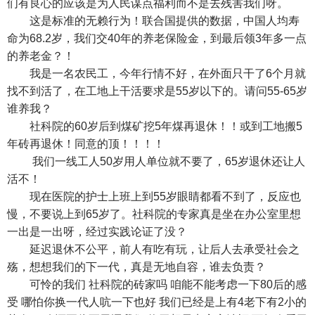
们有良心的应该是为人民谋点福利而不是去残害我们呀。
这是标准的无赖行为！联合国提供的数据，中国人均寿
命为68.2岁，我们交40年的养老保险金，到最后领3年多一点
的养老金？！
我是一名农民工，今年行情不好，在外面只干了6个月就
找不到活了，在工地上干活要求是55岁以下的。请问55-65岁
谁养我？
社科院的60岁后到煤矿挖5年煤再退休！！或到工地搬5
年砖再退休！同意的顶！！！！
我们一线工人50岁用人单位就不要了，65岁退休还让人
活不！
现在医院的护士上班上到55岁眼睛都看不到了，反应也
慢，不要说上到65岁了。社科院的专家真是坐在办公室里想
一出是一出呀，经过实践论证了没？
延迟退休不公平，前人有吃有玩，让后人去承受社会之
殇，想想我们的下一代，真是无地自容，谁去负责？
可怜的我们 社科院的砖家吗 咱能不能考虑一下80后的感
受 哪怕你换一代人吭一下也好 我们已经是上有4老下有2小的