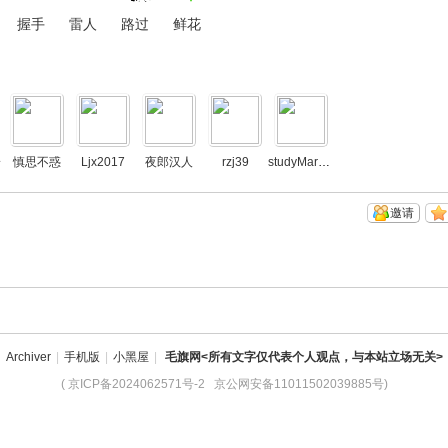
握手
雷人
路过
鲜花
一
慎思不惑
Ljx2017
夜郎汉人
rzj39
studyMarxism
邀请
Archiver
|
手机版
|
小黑屋
|
毛旗网<所有文字仅代表个人观点，与本站立场无关>
(
京ICP备2024062571号-2
京公网安备11011502039885号
)