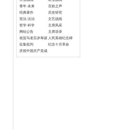
青年·未来
百姓之声
经典著作
历史研究
宪法·法治
文艺战线
哲学·科学
主席风采
网站公告
主席语录
祝贺马老百岁寿诞
人民英雄纪念碑
征集批判
纪念十月革命
庆祝中国共产党成
立100周年