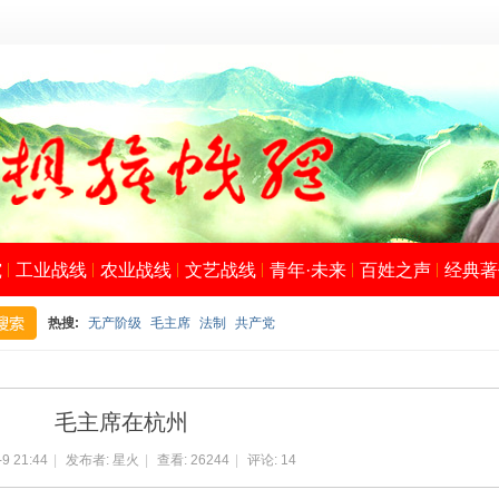
究
工业战线
农业战线
文艺战线
青年·未来
百姓之声
经典著
热搜:
无产阶级
毛主席
法制
共产党
搜
毛主席在杭州
-9 21:44
|
发布者:
星火
|
查看:
26244
|
评论:
14