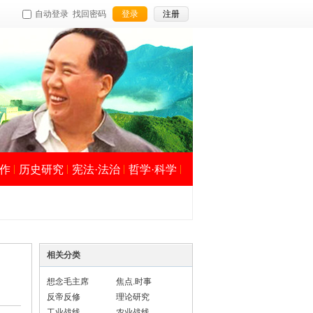
自动登录
找回密码
登录
注册
作
历史研究
宪法·法治
哲学·科学
相关分类
想念毛主席
焦点.时事
反帝反修
理论研究
工业战线
农业战线