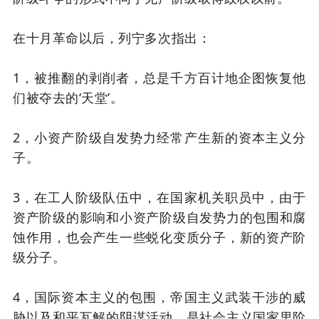
在十月革命以后，列宁多次指出：
1，被推翻的剥削者，总是千方百计地企图恢复他
们被夺去的‘天堂’。
2，小资产阶级自发势力经常产生新的资本主义分
子。
3，在工人阶级队伍中，在国家机关职员中，由于
资产阶级的影响和小资产阶级自发
势力的包围和腐
蚀作用，也会产生一些蜕化变质分子，新的资产阶
级分子。
4，国际资本主义的包围，帝国主义武装干涉的威
胁以及和平瓦解的阴谋活动，是社
会主义国家里阶