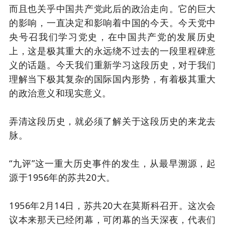
而且也关乎中国共产党此后的政治走向。它的巨大
的影响，一直决定和影响着中国的今天。今天党中
央号召我们学习党史，在中国共产党的发展历史
上，这是极其重大的永远绕不过去的一段里程碑意
义的话题。今天我们重新学习这段历史，对于我们
理解当下极其复杂的国际国内形势，有着极其重大
的政治意义和现实意义。
弄清这段历史，就必须了解关于这段历史的来龙去
脉。
“九评”这一重大历史事件的发生，从最早溯源，起
源于1956年的苏共20大。
1956年2月14日，苏共20大在莫斯科召开。这次会
议本来那天已经闭幕，可闭幕的当天深夜，代表们