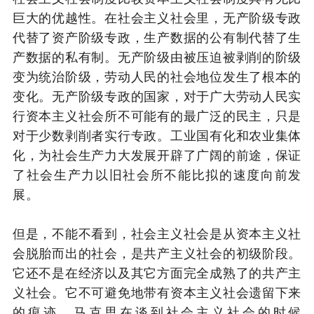
巨大的优越性。在社会主义社会里，无产阶级专政
代替了资产阶级专政，生产数据的公有制代替了生
产数据的私有制。无产阶级由被压迫被剥削的阶级
变为统治阶级，劳动人民的社会地位发生了根本的
变化。无产阶级专政的国家，对于广大劳动人民实
行资本主义社会所不可能有的最广泛的民主，只是
对于少数剥削者实行专政。工业国有化和农业集体
化，为社会生产力大发展开辟了广阔的前途，保证
了社会生产力以旧社会所不能比拟的速度向前发
展。
但是，不能不看到，社会主义社会是从资本主义社
会脱胎而出的社会，是共产主义社会的初级阶段。
它还不是在经济以及其它方面完全成熟了的共产主
义社会。它不可避免地带有资本主义社会遗留下来
的痕迹。马克思在谈到社会主义社会的时候