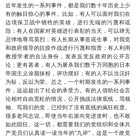
近年发生的一系列事件，都是我们数十年历史上少
有的触目惊心的事件。比如，有人可以面对我们在
边境保卫战中牺牲的英雄，进行无端的污蔑和诋
毁；有人在国家对英雄进行表彰的当天，可以肆无
忌惮地辱骂英烈；有人长期从事造谣生事，对我党
和政府领导的抗疫作战进行污蔑和指责；有人利用
教授学者的合法身份，发表反党反政府的公开言
论；更有甚者，有人为屠杀我们数千万同胞的日本
帝国主义涂脂抹粉，评功摆好；有的人不以当汉奸
为耻，反以为荣。总之，一个时期发生的一系列事
件，远远超出了社会的承受力。有的人借助社会言
论相对自由宽松的情况，公开挑战法律底线，骂领
袖、骂我们的党，已经到了没有底线的疯狂程度。
很多老同志说，即使当年右派向党进攻时，也不敢
如此猖狂。这一切，都需要我们的党组织和全体共
产党员们认真读一读当年的“九评”，这是一个政党