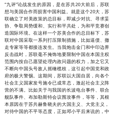
“九评”论战发生的原因，是在苏共20大前后，苏联
想与美国合作而损害中国利益。就是这个20大，苏
联确立了对美政策的总目标，即减少对抗、寻求妥
协、争取局势缓和、实行和平共处，为和平竞赛创
造国际环境。在这样一个苏美合作的总目标下，苏
联对中国采取一系列打压限制措施，比如逼债、撤
走专家等等都接连发生。当我炮击金门和中印边界
反击战时，苏联毫不掩饰地要限制中国在本国主权
范围内按自己愿望处理内政问题的权力，加之它又
不断向中国头号敌人摇橄榄枝，这引起中国党和政
府的极大警惕。这期间，苏联以大国自居，向各个
社会主义国家发号施令已成常态，激起社会主义阵
营的不满。比如关于与我国的长波电台事件、联合
舰队事件、布加勒斯特会议围攻事件，等等，其根
本原因在于苏共赫鲁晓夫的大国主义、大党主义，
对待中国的不平等态度，正如邓小平后来说的，中