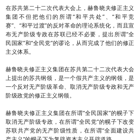
在苏共第二十二次代表大会上，赫鲁晓夫修正主义
集团不但把他们的所谓“和平共处”、“和平竞
赛”、“和平过渡”的反对革命的理论系统化，而且宣
布无产阶级专政在苏联已经不必要，提出所谓“全
民国家”和“全民党”的谬论，从而完成了他们的修正
主义体系。
赫鲁晓夫修正主义集团在苏共第二十二次代表大会
上提出的苏共纲领，是一个假共产主义的纲领，是
一个反对无产阶级革命、取消无产阶级专政和无产
阶级政党的修正主义纲领。
赫鲁晓夫修正主义集团在所谓“全民国家”的幌子下
取消无产阶级专政，在所谓“全民党”的幌子下改变
苏联共产党的无产阶级性质，在所谓“全面建设共
产主义”的幌子下为复辟资本主义开辟道路。