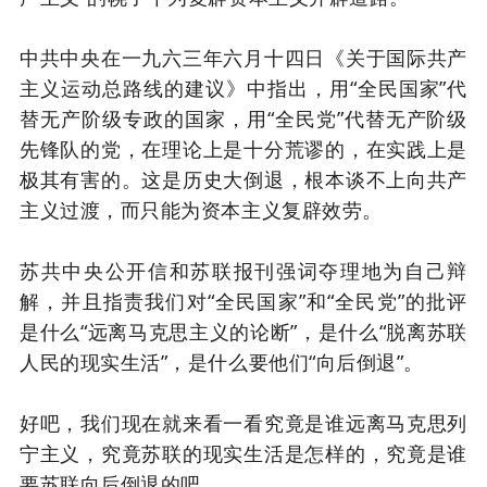
中共中央在一九六三年六月十四日《关于国际共产
主义运动总路线的建议》中指出，用“全民国家”代
替无产阶级专政的国家，用“全民党”代替无产阶级
先锋队的党，在理论上是十分荒谬的，在实践上是
极其有害的。这是历史大倒退，根本谈不上向共产
主义过渡，而只能为资本主义复辟效劳。
苏共中央公开信和苏联报刊强词夺理地为自己辩
解，并且指责我们对“全民国家”和“全民党”的批评
是什么“远离马克思主义的论断”，是什么“脱离苏联
人民的现实生活”，是什么要他们“向后倒退”。
好吧，我们现在就来看一看究竟是谁远离马克思列
宁主义，究竟苏联的现实生活是怎样的，究竟是谁
要苏联向后倒退的吧。