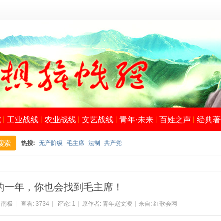
究
工业战线
农业战线
文艺战线
青年·未来
百姓之声
经典著
热搜:
无产阶级
毛主席
法制
共产党
搜
的一年，你也会找到毛主席！
:
南极
|
查看:
3734
|
评论:
1
|
原作者: 青年赵文凌
|
来自: 红歌会网