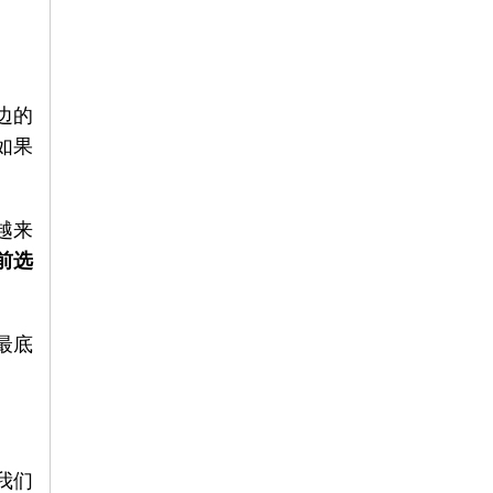
边的
如果
越来
前选
最底
我们