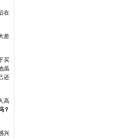
后在
大差
下买
他虽
己还
人高
吗？
感兴