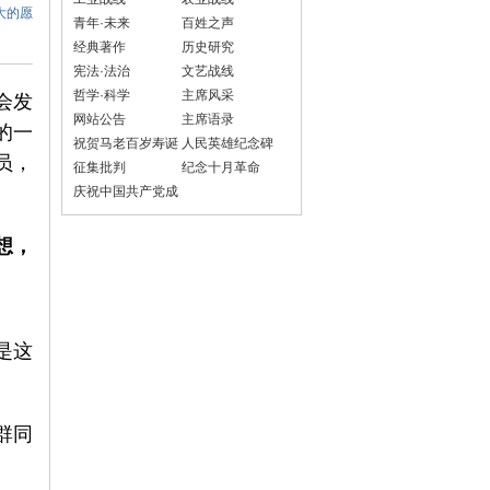
大的愿
青年·未来
百姓之声
经典著作
历史研究
宪法·法治
文艺战线
哲学·科学
主席风采
会发
网站公告
主席语录
的一
祝贺马老百岁寿诞
人民英雄纪念碑
员，
征集批判
纪念十月革命
庆祝中国共产党成
立100周年
想，
是这
群同