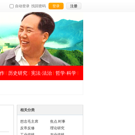
自动登录
找回密码
登录
注册
作
历史研究
宪法·法治
哲学·科学
相关分类
想念毛主席
焦点.时事
反帝反修
理论研究
工业战线
农业战线