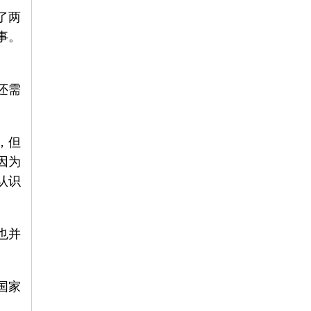
了两
事。
还需
，但
因为
认识
也并
国家