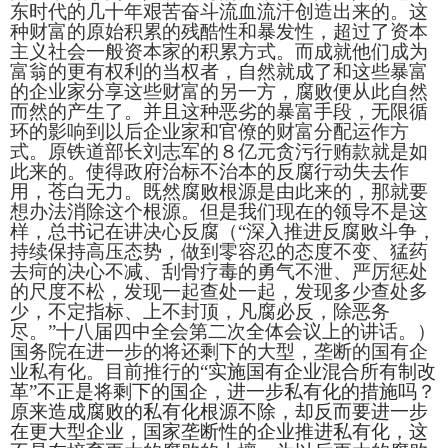
东时代的几十年艰苦奋斗流血流汗创造出来的。这
种财富的原始积累的残酷性和暴发性，超过了资本
主义社会一般资本家的积累方式。而成就他们成为
富翁的更有权利的当权者，自然就成了和这些暴富
的企业家分享这些财富的另一方，腐败便从此自然
而然的产生了。并且这种恶劣的暴富手段，无限循
环的影响到以后企业家和官僚的财富分配运作方
式。原铁道部长刘志军的８亿元贪污行贿款就是如
此来的。使得政府治标不治本的反腐行动失去作
用，苍白无力。既然腐败根源是由此来的，那就要
想办法消除这个根源。但是我们现在的领导不是这
样，总书记在讲决心反腐（“
深入推进反腐败斗争，
持续保持高压态势，做到零容忍的态度不变、猛药
去疴的决心不减、刮骨疗毒的勇气不泄、严厉惩处
的尺度不松，发现一起查处一起，发现多少查处多
少，不定指标、上不封顶，凡腐必反，除恶务
尽。”十八届四中全会第二次全体会议上的讲话。）
国务院在进一步的将还剩下的大型，垄断的国有企
业私有化。目前推行的“
实施国有企业混合所有制改
革”不正是将剩下的国企，进一步私有化的措施吗？
原来造成腐败的私有化根源不除，却反而要进一步
在更大型企业，国家垄断性的企业推进私有化，这