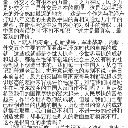
量，外交才会有根本的力量。国之力在民，民之力
是外交之力、是外交最基本的原理。这是我对毛泽
东的外交感触最深的地方。”这是一个作为与毛泽东
打过八年交道的主要敌手国的首相又通过几十年的
观察，在街头演说中发自内心的对对手的赞叹，用
中国的老话说叫“不打不相识。”这才是最真实，最
客观的评价。
以上就人均寿命，创新成果，军事战略，内政，
外交五个主要的方面看出毛泽东时代的卓越的成
就，这些成就都是令世人惊奇，令世界震惊的成就
和进步。都是在毛泽东创建的社会主义公有制的社
会制度下创造出来的。我们每一个中国人，从总书
记到普通老百姓，抛开意识形态的差别不说（连日
本前首相，反共的英国军事家蒙哥马利都能超越意
识形态的差距来客观评价毛泽东，难道我们同是诞
生在毛泽东故乡的中国人反而作不到吗？）肯定都
希望我们的国家尽快的强大起来，人民尽快的富裕
起来，作出令世界敬仰的成就。但是，我们自己都
已经创造出的优越的制度，所创造出的惊人的成就
就摆在那里，我们自己不利用，不进一步的改进和
创造发挥，却非要跟在别人的后面重新模索不可。
这不是很奇怪的事情吗？
说到目前的反腐，习总书记下定了决心，拿出了