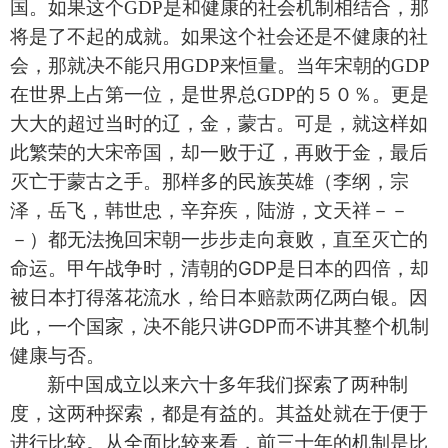
国。如果这个
GDP
是和健康的社会机制相结合，那
将是了不起的成就。如果这个社会还是不健康的社
会，那就决不能只用
GDP
来恒量。当年宋朝的
GDP
在世界上占第一位，是世界总
GDP
的５０
％。更是
大大的超过当时的辽，金，蒙古。可是，就这样如
此繁荣的大宋帝国，却一败于辽，再败于金，最后
灭亡于蒙古之手。那样多的民族英雄（李纲，宗
泽，岳飞，韩世忠，辛弃疾，陆游，文天祥－－
－）都无法挽回宋朝一步步走向衰败，直至灭亡的
GDP
命运。甲午战争时，清朝的
是日本的四倍，却
被日本打得落花流水，给日本赔款两亿两白银。因
GDP
此，一个国家，决不能只讲
而不讲其整个机制
健康与否。
新中国成立以来六十多年我们探索了两种制
度，这两种探索，都是有益的。其益处就在于便于
进行比较。从全面比较来看，前三十年的机制是比