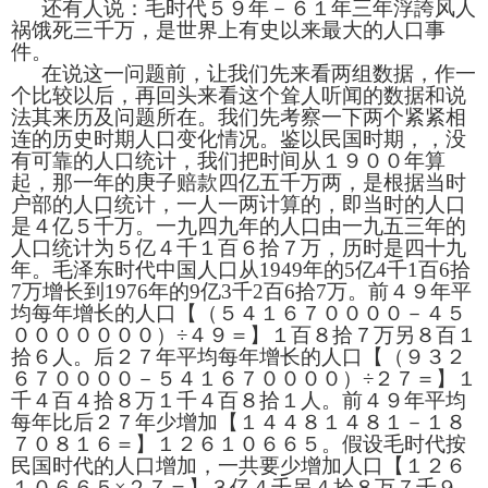
还有人说：毛时代５９年－６１年三年浮誇风人
祸饿死三千万，是世界上有史以来最大的人口事
件。
在说这一问题前，让我们先来看两组数据，作一
个比较以后，再回头来看这个耸人听闻的数据和说
法其来历及问题所在。我们先考察一下两个紧紧相
连的历史时期人口变化情况。鉴以民国时期，，没
有可靠的人口统计，我们把时间从１９００年算
起，那一年的庚子赔款四亿五千万两，是根据当时
户部的人口统计，一人一两计算的，即当时的人口
是４亿５千万。一九四九年的人口由一九五三年的
人口统计为５亿４千１百６拾７万，历时是四十九
年。毛泽东时代中国人口从
1949
年的
5
亿
4
千
1
百
6
拾
7
万增长到
1976
年的
9
亿
3
千
2
百
6
拾
7
万。前４９年平
均每年增长的人口【（５４１６７００００－４５
０００００００）÷４９＝】１百８拾７万另８百１
拾６人。后２７年平均每年增长的人口【（９３２
６７００００－５４１６７００００）÷２７＝】１
千４百４拾８万１千４百８拾１人。前４９年平均
每年比后２７年少增加【１４４８１４８１－１８
７０８１６＝】１２６１０６６５。假设毛时代按
民国时代的人口增加，一共要少增加人口【１２６
１０６６５×２７＝】３亿４千另４拾８万７千９