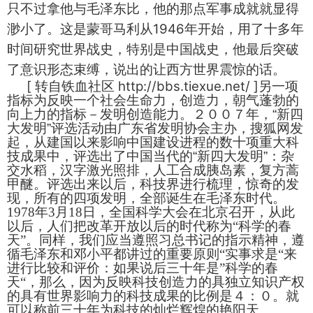
只不过拿他与毛泽东比，他的那点军事成就就显得
1946
渺小了。这是蒙哥马利从
年开始，用了十多年
时间研究世界战史，特别是中国战史，他最后突破
了意识形态束缚，说出的让西方世界震惊的话。
[
转自铁血社区
http://bbs.tiexue.net/ ]
另一项
指标为反映一个社会生命力，创造力，朝气蓬勃的
向上力的指标－发明创造能力。２００７年，
“
新四
大发明
”
评选活动由广东省发明协会主办，搜狐网发
起，从建国以来影响中国建设进程的数十项重大科
技成果中，评选出了中国当代的
“
新四大发明
”
：杂
交水稻，汉字激光照排，人工合成胰岛素，复方蒿
甲醚。评选出来以后，科技界进行梳理，惊奇的发
现，所有的四项发明，全部诞生在毛泽东时代。
1978
年
3
月
18
日，全国科学大会在北京召开，从此
以后，人们把改革开放以后的时代称为“科学的春
天”。同样，我们应当遵照习总书记的指示精神，遵
循毛泽东和邓小平都讲过的重要原则“实事求是“来
进行比较和评价：如果说后三十年是”科学的春
天“，那么，因为反映科技创造力的具独立知识产权
的具有世界影响力的科技成果的比例是４：０。就
可以称前三十年为科技的灿烂辉煌的艳阳天。