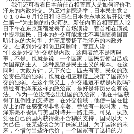
我们还可看看日本前任首相菅直人是如何评价毛
为应对参院选举，日本民主党２
泽东的内政外交。
０１０年６月
12
日和
13
日在日本关东地区展开以
“
民
生第一
”
为主题的街头演说。新任内阁首相菅直人
12
日下午在东京新宿发表了首场演说。菅首相在演说
中提示国民，日本的外交可能发生不再追随美国言
听计从的大转型，并高度赞扬了毛泽东的内政外
交。在谈到外交和防卫问题时，菅直人说：
“什么是外交
?
外交就是内政，这两者绝不是两码
事，不是。也就是说，一个国家，国民要使自己成
为国家的主人，这种愿望是民主主义的根本。在这
同时，大政方针，天下兴亡，匹夫有责。民众的政
治责任感的强弱，也就在相应程度上决定了国家外
交的强弱。在这个意义上，外交难道不就是内政吗
?
曾经有毛泽东这样的政治家，是好是坏历史会有说
法。
作为一位没怎么出过国的政治家，他在中国获
得了压倒性的支持后，在外交领域，他使中国在世
界上的存在感变得非常卓著。曾经有一段时期，毛
泽东毫不畏惧与美国对峙并一路走来。可见，执政
党在自己的国内获得毫不含糊的支持，国民以天下
为己任，在某些场合为了保家卫国、为了国家的未
来，不惜付出些许代价，一个国家有了这样的力