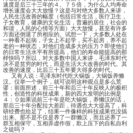
速度是后三十三年的４。７５倍，为什么人均寿命
增长速度会大大放慢？这是与对绝大多数人来讲，
人民生活改善的幅度（包括日常生活，医疗卫生，
子女教育，健康的文化生活，普遍的居住，社会的
和谐，人民的心情等方面）大大放慢，甚至有许多
方面还倒退了所相应的。试想一下，大多数人处在
一种看不起病，子女上不起学，买不起房，养不起
老的一种状态，对他们造成多大的压力？即使他们
的日常生活水平有所提高，他们的寿命能提高的那
样快吗？所以，对大多数中国人来讲，毛泽东时代
决不是贫穷的时代，而是生活大大改善的时代。其
改善的速度，比后三十五年要大得多的时代。
又有人说：毛泽东时代吃大锅饭，大锅饭养懒
汉。仅举一个例子，就可说明这种观点是多么荒
谬：前面所述，前三十年和后三十年反映人的极积
性，创造性的科技成果，新的四大发明的比例是
４：０如果说前三十年是吃大锅饭，养懒汉的话，
那后三十年分配拉大差距，待遇也大大提高了，科
研经费也给足了，结果一件像样的科技成果也没搞
出来。那不是不仅是养了一群懒汉，而且还养了一
群互相保守，互相弄虚作假，欺上压下的自私自利
之徒吗？