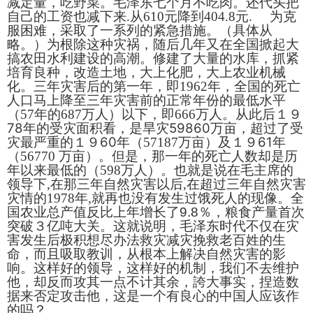
减定量，吃野菜。毛泽东七个月不吃肉。还代头把
自己的工资也减下来
.
从
610
元降到
404.8
元
.
为克
服困难，采取了一系列的紧急措施。（具体从
略。）为根除这种灾祸，随后几年又在全国掀起大
搞农田水利建设的高潮。修建了大量的水库，抓紧
培育良种，改造土地，大上化肥，大上农业机械
化。三年灾害后的第一年，即
1962
年，全国的死亡
人口马上降至三年灾害前的正常年份的最低水平
（
57
年的
687
万人）以下，即
666
万人。
从此后１９
78
59860
年的受灾面积看，是旱灾
万亩，超过了受
60
61
灾最严重的１９
年（
57187
万亩）及１９
年
（
56770
万亩）。但是，那一年的死亡人数却是历
年以来最低的（
598
万人）。也就是说在毛主席的
领导下
,
在那三年自然灾害以后
,
在超过三年自然灾害
灾情的
1978
年
,
就再也没有发生过饿死人的现像。
全
国农业总产值反比上年增长了
9.8
％，粮食产量首次
突破３亿吨大关。
这就说明，毛泽东时代不仅在灾
害发生后极积想尽办法救灾减灾挽救老百姓的生
命，而且吸取教训，从根本上解决自然灾害的影
响。这样好的领导，这样好的机制，我们不去维护
他，却反而攻其一点不计其余，誇大事实，捏造数
据来否定攻击他，这是一个有良心的中国人应该作
的吗？