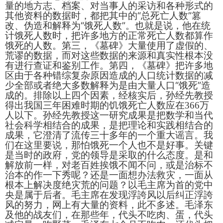
量的地方志、档案、对当事人的采访和各种形式的
“
”
其他资料的数据时，都把其中的
总死亡人数
篡
“
”
改、伪造和解释为
饿死人数
。也就是说，他在统
计饿死人数时，把许多地方的正常死亡人数都算作
饿死的人数。第三，《墓碑》大量使用了虚假的、
荒谬的数据，而对这些数据的来源和真实性根本没
有进行查证和鉴别工作。第四，《墓碑》把许多地
区由于各种错综复杂原因造成的人口统计数据的减
“
”
少全部或者绝大多数解释为是由大量人口
饿死
造
成的。排除以上四个因素，经核实后，孙经先教授
得出
我国三年困难时期的饥饿死亡人数应在
366
万
人以下。孙经先教授这一研究成果是把数学和当代
社会科学相结合的成果，是把理论和实践相结合的
成果，它澄清了流传三十多年的一个重大谣言。我
们在这里要说，那怕饿死一个人也不是好事。关键
是当时的政府，党的领导是采取的什么态度。是和
解放前一样，对老百姓挨饿不闻不问，或是治标不
治本的作一下秀呢？还是一面想办法救灾，一面从
根本上解决度绝灾荒的问题？以毛主席为首的党中
央是属于后者。毛主席在发现浮誇风以后纠正浮誇
风的努力，网上有大量的资料，此不多述。
毛泽东
及他的战友们，在那些年，代头不吃肉、蛋，代头