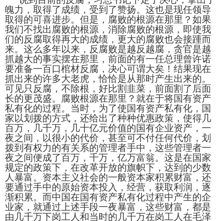
魄力，取得了成绩，受到了赞扬。这也是现任领导
取得的可喜进步。但是，腐败的根源在那里？如果
我们不找出腐败的根源，消除腐败的根源，即使我
们的反腐取得再大的成绩，更大的腐败也会接踵而
来。这么多年以来，反腐败是越反越腐，贪官是越
抓越大的事实摆在那里，前面的有一任总理曾许诺
要准备一百口棺材反腐，决心可谓大矣！结果现在
抓出来的许多大老虎，恰恰是从那时产生出来的。
可见只反腐，不除根，好比割韭菜，前面割了后面
长的更茂盛。腐败根源在那里？就在于将国有资产
私有化的过程。当时，为了使国有资产私有化，国
家以划拨的方式，还给出了种种优惠政策，使得几
百万，几千万，几十亿元价值的国有企业资产，一
夜之间，以很小的代价，甚至可不付任何代价，划
拨到有权力的有关系的管理者手中，这些管理者一
夜之间便成了百万，千万，亿万富翁。这是在国家
规定的政策下，在改革开放的旗帜下，达到的少数
人暴富。资本主义社会的一般资本家积累财富，还
要通过手中的原始资本投入，经营，获取利润，逐
渐积累。而中国在国有资产私有化过程中产生的企
业家，就通过上述手段一夜暴富，这些财富，都是
由几千万下岗工人和当时的几千万在岗工人在毛泽