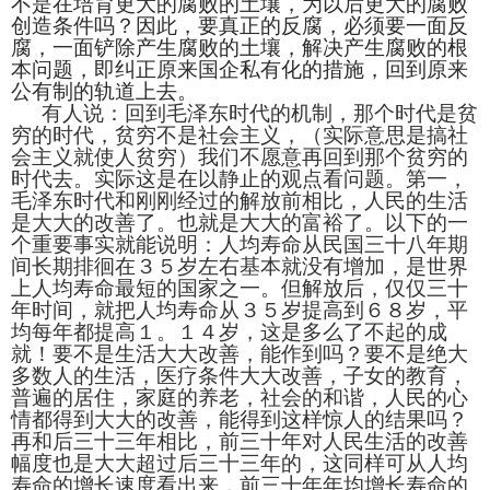
不是在培育更大的腐败的土壤，为以后更大的腐败
创造条件吗？因此，要真正的反腐，必须要一面反
腐，一面铲除产生腐败的土壤，解决产生腐败的根
本问题，即纠正原来国企私有化的措施，回到原来
公有制的轨道上去。
有人说：回到毛泽东时代的机制，那个时代是贫
穷的时代，贫穷不是社会主义，（实际意思是搞社
会主义就使人贫穷）我们不愿意再回到那个贫穷的
时代去。实际这是在以静止的观点看问题。第一，
毛泽东时代和刚刚经过的解放前相比，人民的生活
是大大的改善了。也就是大大的富裕了。以下的一
个重要事实就能说明：人均寿命从民国三十八年期
间长期排徊在３５岁左右基本就没有增加，是世界
上人均寿命最短的国家之一。但解放后，仅仅三十
年时间，就把人均寿命从３５岁提高到６８岁，平
均每年都提高１。１４岁，这是多么了不起的成
就！要不是生活大大改善，能作到吗？要不是绝大
多数人的生活，医疗条件大大改善，子女的教育，
普遍的居住，家庭的养老，社会的和谐，人民的心
情都得到大大的改善，能得到这样惊人的结果吗？
再和后三十三年相比，前三十年对人民生活的改善
幅度也是大大超过后三十三年的，这同样可从人均
寿命的增长速度看出来，前三十年年均增长寿命的