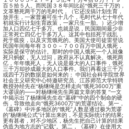
百５拾５人。而民国３８年间比起“饿死三千万的，
文革整死两千万的毛时代，（它还没搞计划生育，
放开生，一家普遍可生十几个，毛时代从七十年代
初就实行计划生育政策，一家只生一胎。）还少增
加人口四亿七千多万。也就是说，民国期间最少非
正常死亡四亿七千多万人。这其中包括死于战乱，
死于瘟疫，以及灾荒饿死的。美国大使司徒雷登说
民国年间每年有３００－７００百万中国人饿死，
实际是保守的估计。那时的中国人饿死一个人就像
死只蚂蚁，无人过问，政府从不认真解决。饿死两
亿，年年饿死人
，
无人说是最大的人口事件，饿死
三千万却抄成最大的人口事件。我们再看这三千万
或四千万的数据是如何来的：
中国社会科学院世界
社会主义研究中心特邀研究员、江苏师范大学特聘
“
3600
”
教授孙经先在“杨继绳是怎样走向
饿死
万
重
——
大谬误的
对杨继绳先生两篇文章的答复
”一文
中揭示出了杨继绳先生在“墓碑”中的四个制命的硬
“
3600
”
伤，导致他走向
饿死
万
的荒谬结论。第一，
“
”
《墓碑》中许多地区的
饿死
人数是通过极为荒谬
“
”
;
的
杨继绳公式
计算出来的，不是实际统计的结果
更有甚者，对不少地区，杨先生把自己计算的结果
“
”
伪造为地方志的
记载
。第二，《墓碑》在使用大