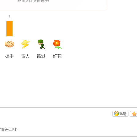
感谢支持,共同进步!
1
握手
雷人
路过
鲜花
邀请
（短评五则）