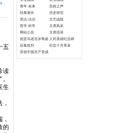
作，
青年·未来
百姓之声
经典著作
历史研究
宪法·法治
文艺战线
哲学·科学
主席风采
网站公告
主席语录
祝贺马老百岁寿诞
人民英雄纪念碑
征集批判
纪念十月革命
十五
庆祝中国共产党成
立100周年
珍读
了。
医生
法，
端，
放的