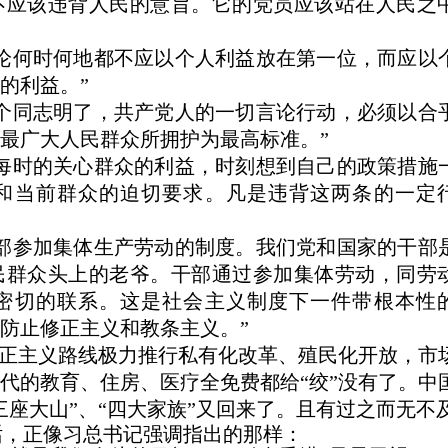
不应该违背人民的意旨。它的党员应该站在人民之
无论何时何地都不应以个人利益放在第一位，而应以
的利益。”
一个同志明了，共产党人的一切言论行动，必须以合
最广大人民群众所拥护为最高标准。”
日每时的关心群众的利益，时刻想到自己的政策措施
和当前群众的迫切要求。凡是违背这两条的一定
干部参加集体生产劳动的制度。我们党和国家的干部
民群众头上的老爷。干部通过参加集体劳动，同劳
密切的联系。这是社会主义制度下一件带根本性
防止修正主义和教条主义。”
修正主义路线极力推行私有化改革、殖民化开放，市
代的教育、住房、医疗全免费都给“绞”没有了。中
三座大山”、“四大家族”又回来了。且有过之而无不
话，
正像习
总书记强调
指出
的那样
：