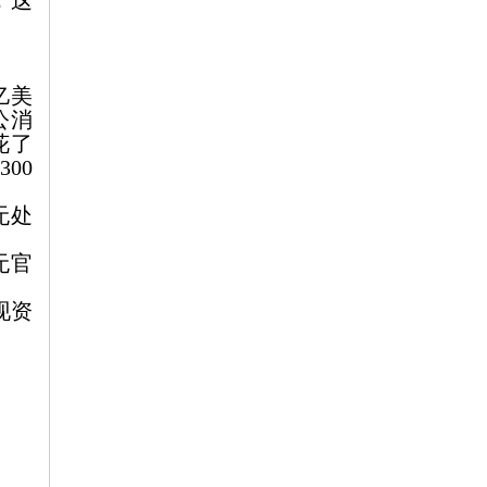
，这
亿美
公消
花了
达
300
无处
无官
现资
”