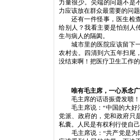
力量很少。尖端的问题不是
力应该放在群众最需要的
还有一件怪事，医生检
给别人？我看主要是怕别人
生与病人的隔阂。
思
城市里的医院应该留下
农村去。四清到六五年扫尾
没结束啊！把医疗卫生工
唯有毛主席
，
一心系念广
毛主席的话语振聋发聩
！
想
毛主席说：
“中国的大
党派、政府的，党和政府只
私囊。人民是有权利行使自己
毛主席说：
“共产党是