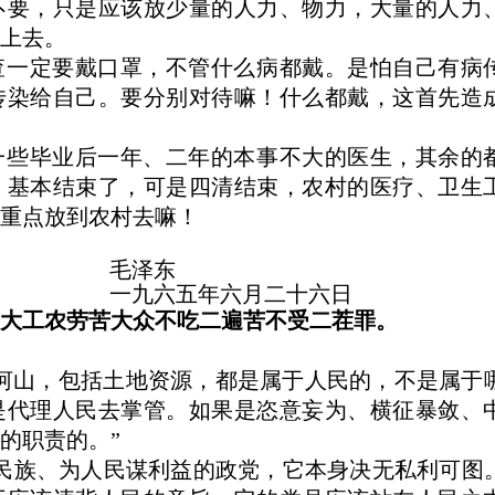
不要，只是应该放少量的人力、物力，大量的人力
问题上去。
查一定要戴口罩，不管什么病都戴。是怕自己有病
传染给自己。要分别对待嘛！什么都戴，这首先造
一些毕业后一年、二年的本事不大的医生，其余的
，基本结束了，可是四清结束，农村的医疗、卫生
作的重点放到农村去嘛！
毛泽东
一九六五年六月二十六日
大工农
劳苦大众
不吃二遍苦不受二茬罪
。
好河山，包括土地资源，都是属于人民的，不是属于
是代理人民去掌管。如果是恣意妄为、横征暴敛、
的职责的。”
为民族、为人民谋利益的政党，它本身决无私利可图