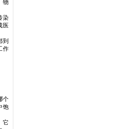
、物
传染
成医
都到
工作
哪个
中饱
。它