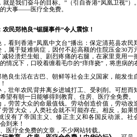
，就是我们奋斗的目标。”
（引自香港“凤凰卫视”）
的大事——医疗全免费。
：农民郑艳良“锯腿事件”令人震惊！
晚，看到香港“凤凰中文台”播出：保定清苑县农民
栓，属于疑难病症，因付不起高额的住院压金
30
万
了减轻溃烂生蛆、剧烈疼痛的右腿，在家里竟用一
的情况下，口咬着缠着毛巾的“痒痒挠”，将患病的
郑艳良生活在古巴、朝鲜等社会主义国家，能发生
！
小，壮年农民背井离乡进城打工、受剥削。可想而
希望有朝一日能够得到教育、住房、医疗全免费。
为，
劳苦大众的命最值钱。劳动创造价值
，
劳动改
了劳苦大众，人类社会就不可能存在。
相反，如果
就没有了帝国主义、修正主义和各国反动派。社
会到来！
、医疗全免费的文章，不少网站转载。