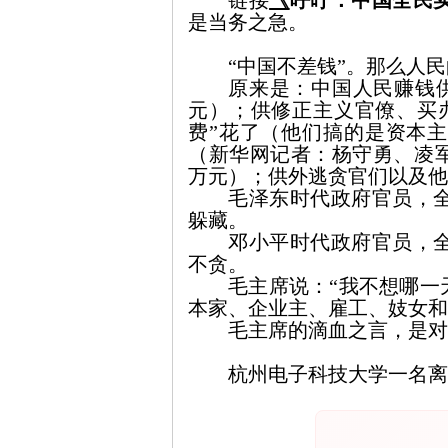
链接
《
呼吁：中国全民
是当务之急。
“中国不差钱”。那么人
原来是：中国人民赚钱
元
）
；供修正主义官僚、买
费”花了
（
他们搞的是资本主
（
新华网记者：杨守勇、凌
万元
）
；供外逃贪官们以及他
毛泽东时代
政府官员，
躲藏。
邓小平时代
政府官员，
不贪。
毛主席说：“我不想哪一
本家、企业主、雇工、妓女和
毛主席的滴血之言，是对
杭州电子科技大学一名