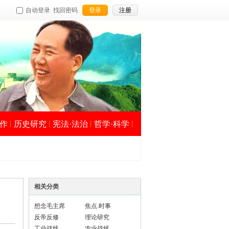
自动登录
找回密码
登录
注册
作
历史研究
宪法·法治
哲学·科学
相关分类
想念毛主席
焦点.时事
反帝反修
理论研究
工业战线
农业战线