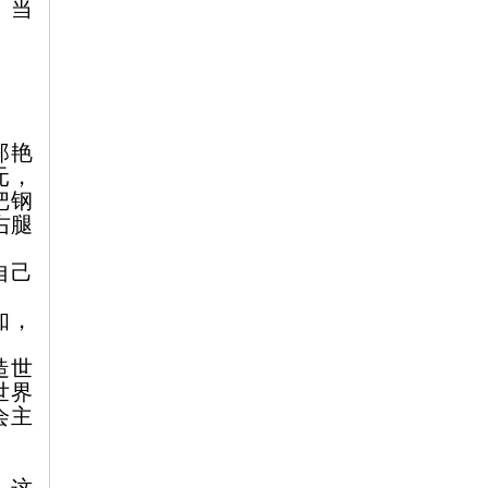
。
当
郑艳
元，
把钢
右腿
自己
知，
造世
世界
会主