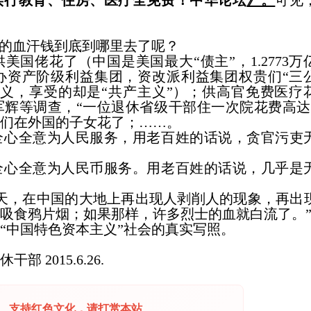
实行教育、
住
房、医疗全免费！中华论坛
》。
可见
民的血汗钱到底到哪里去了呢？
供美国佬花了
（
中国是美国最大“债主”，
1.2773
万
办资产阶级利益集团，资改派利益集团权贵们“三
义，享受的却是“共产主义”
）
；供高官免费医疗
军辉等调查，“一位退休省级干部住一次院花费高
们在外国的子女花了；……。
全心全意为人民服务，用老百姓的话说，
贪官污吏
全心全意
为人民币服务
。
用老百姓的话说，几乎是
天，在中国的大地上再出现人剥削人的现象，再出
吸食鸦片烟；如果那样，许多烈士的血就白流了。
“
中国
特色
资本主义
”
社会
的真实写照。
离休干部
201
5
.6.26.
支持红色文化，请打赏本站