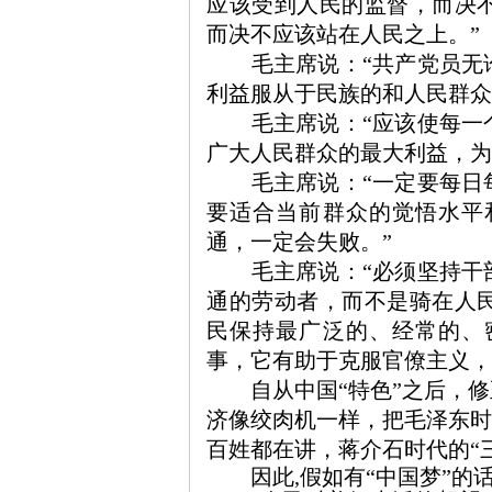
应该受到人民的监督，而决
而决不应该站在人民之上。”
毛主席说：
“共产党员
旗
利益服从于民族的和人民群众
毛主席
说：
“应该使每
广大人民群众的最大利益，为
毛主席说：
“一定要每
要适合当前群众的觉悟水平
通，一定会失败。”
毛主席说：
“必须坚持
通的劳动者，而不是骑在人
帜
民保持最广泛的、经常的、
事，它有助于克服官僚主义，
自从中国“特色”之后，
济像绞肉机一样，把毛泽东时
百姓都在讲，蒋介石时代的“
因此,
假如有
“中国梦”的