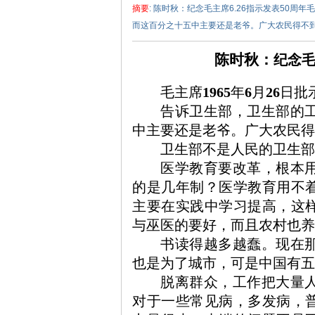
摘要
: 陈时秋：纪念毛主席6.26指示发表50周
而这百分之十五中主要还是老爷。广大农民得不到医
陈时秋：
纪念
毛主席
1965
年
6
月
26
日批
告诉卫生部，卫生部的
泽
中主要还是老爷。广大农民得
卫生部不是人民的卫生
医学教育要改革，根本
的是几年制？医学教育用不
主要在实践中学习提高，这
与巫医的要好，而且农村
书读得越多越蠢。现在
东
也是为了城市，可是中国
脱离群众，工作把大量
对于一些常见病，多发病，