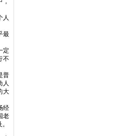
中，
个人
乎最
一定
行不
是普
动人
的大
场经
国老
及
。