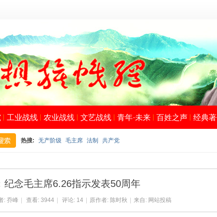
究
工业战线
农业战线
文艺战线
青年·未来
百姓之声
经典著
热搜:
无产阶级
毛主席
法制
共产党
搜
纪念毛主席6.26指示发表50周年
者:
乔峰
|
查看:
3944
|
评论:
14
|
原作者: 陈时秋
|
来自: 网站投稿