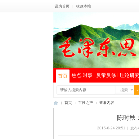
设为首页
|
收藏本站
焦点.时事
反帝反修
理论研
首页
搜索
首页
百姓之声
查看内容
陈时秋：
2015-6-24 20:51
|
发布
毛
›
›
›
索