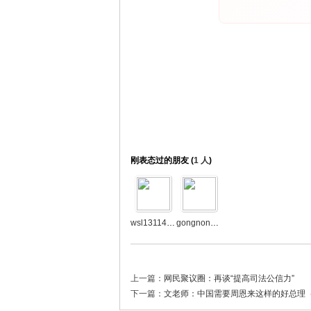
刚表态过的朋友 (
1 人
)
wsl13114085648
gongnonghongjun
上一篇：
网民聚议圈：再谈“提高司法公信力”
下一篇：
文老师：中国需要周恩来这样的好总理