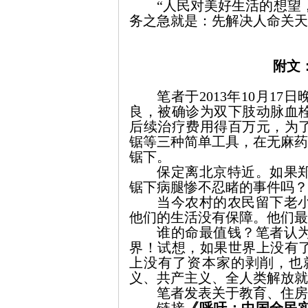
“人民对美好生活的想望
网
务之急
就
是
：
先解决人命关天
附文
笔者于
2013
年
10
月
17
日
良，被确诊为双下肢动脉血
后续治疗费用得百万元，为
锯等三种简单工具，在无麻药
锯下。
保定离北京特近。如果
锯下病腿惨不忍睹的事件吗？
当今农村的农民留下老
他们的生活没有保障。他们最
谁的命最值钱？
笔者认
界！试想，如果世界上没有
上没有了资本家的剥削，也
义、共产主义、全人类解放就
笔者发表关于教育、住房