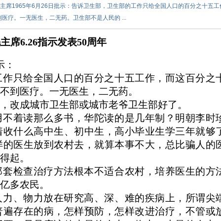
年毛主席1965年6月26日批示：告诉卫生部，卫生部的工作只给全国人口的百分之十五工
疗。一无医生，二无药。卫生部不是人民的 ...
毛主席
6.26
指示发表
50
周年
示：
工作只给全国人口的百分之十五工作，而这百分之
不到医疗。一无医生，二无药。
部，改成城市卫生部或城市老爷卫生部好了。
用不着读那么多书，华陀读的是几年制？明朝李时
着收什么高中生、初中生，高小毕业生学三年就够
样的医生放到农村去，就算本事不大，总比骗人的
也养得起。
那套检查治疗方法根本不适合农村，培养医生的方
有五亿多农民。
人力、物力放在研究高、深、难的疾病上，所谓尖
普遍存在的病，怎样预防，怎样改进治疗，不管或