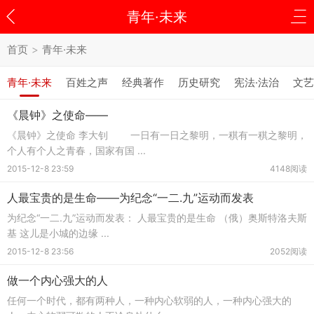
青年·未来
首页
>
青年·未来
青年·未来
百姓之声
经典著作
历史研究
宪法·法治
文艺
《晨钟》之使命——
《晨钟》之使命 李大钊 一日有一日之黎明，一稘有一稘之黎明，
个人有个人之青春，国家有国 ...
2015-12-8 23:59
4148阅读
人最宝贵的是生命——为纪念“一二.九”运动而发表
为纪念“一二.九”运动而发表： 人最宝贵的是生命 （俄）奥斯特洛夫斯
基 这儿是小城的边缘 ...
2015-12-8 23:56
2052阅读
做一个内心强大的人
任何一个时代，都有两种人，一种内心软弱的人，一种内心强大的