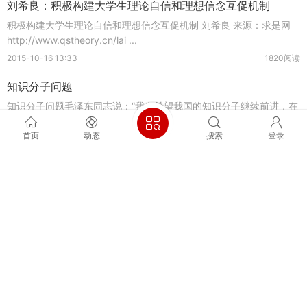
刘希良：积极构建大学生理论自信和理想信念互促机制
积极构建大学生理论自信和理想信念互促机制 刘希良 来源：求是网
http://www.qstheory.cn/lai ...
2015-10-16 13:33
1820阅读
知识分子问题
知识分子问题毛泽东同志说：“我们希望我国的知识分子继续前进，在
自己的工作和学习的过程中，逐 ...
首页
动态
搜索
登录
2015-10-12 22:27
2042阅读
青年运动的方向 （一九三九年五月四日）
青年运动的方向 （一九三九年五月四日） 这是毛泽东在延安青年
群众举行的五四运动二十周年纪 ...
2015-10-12 22:11
2246阅读
李伟：论毛泽东的学习方法和学风
李伟：论毛泽东的学习方法和学风 毛泽东成就了马克思主义中国
化，这方面有许多地方值得我们 ...
2015-7-19 08:37
2776阅读