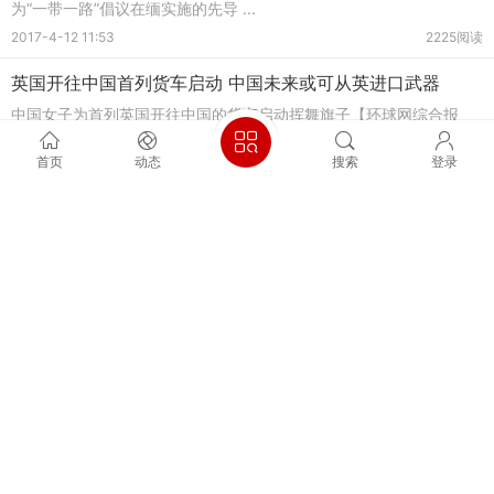
为“一带一路”倡议在缅实施的先导 ...
2017-4-12 11:53
2225阅读
英国开往中国首列货车启动 中国未来或可从英进口武器
中国女子为首列英国开往中国的货车启动挥舞旗子【环球网综合报
道】从英国开往中国的首列货车4月1 ...
首页
动态
搜索
登录
2017-4-11 22:18
2292阅读
俄媒称中国正打造无人机运输网 俄10年后才能跟上
资料图：大疆创新科技有限公司生产的无人机“悟2”俄媒称，中国电商
巨头宣布建设无人机运输基础 ...
2017-4-11 22:18
2378阅读
中国目前还未掌握的核心技术有哪些？
1、A半导体加工设备基本被日本，美国霸占，看intel的最佳供应商就
知道了。不同的是中国想买有些 ...
2017-4-11 09:21
2940阅读
中国3000米级水下机器人在南海完成海试