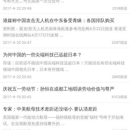
号和天宫二号完成第一次交会对 ...
2017-4-22 20:48
2518阅读
港媒称中国攻击无人机在中东备受青睐：各国排队购买
资料图：翼龙Ⅰ型无人机亮相珠海航展参考消息网4月22日报道 香港亚
洲时报在线网站4月17日刊发斯 ...
2017-4-22 20:47
2397阅读
为何中国的一些尖端科技已远超日本？
导读：目前还不能说中国尖端科技远超日本！只能说在有些尖端科技
领域中国领先日本，日本有些领域 ...
2017-4-22 20:45
2865阅读
庆祝五一劳动节：孙恒在成都工地唱谈劳动价值与尊严
2017-4-19 20:45
4103阅读
专家：中美航母技术差距还没缩小 要认清差距
美国最新一代核动力航母——福特级航母的首舰“福特”号终于开始海
试。在近期航母热度持续攀升的 ...