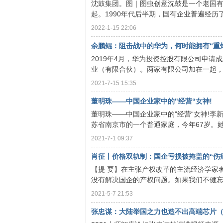
沈鼓集团。图｜图虫创意沈鼓是一个老国
起。1990年代后半期，国有企业普遍经历
2022-1-15 22:06
余鹏鲲：阻击战中的华为，何时能拥有“重
2019年4月，华为投资控股有限公司申
思
业（有限合伙）。两家有限公司加在一起，目
2021-7-15 15:35
董明珠——中国企业家中的"经营“女神!
董明珠——中国企业家中的"经营“女神!李新
苏省南京市的一个普通家庭，今年67岁。她
2021-7-1 09:37
肖征丨价格双轨制：国企亏损被掩盖的“伤
想
【提 要】在主张产权改革的主流经济学家
没有解决国企的产权问题。如果我们不健忘的
2021-5-7 21:53
张忠谋：大陆举国之力也造不出高端芯片