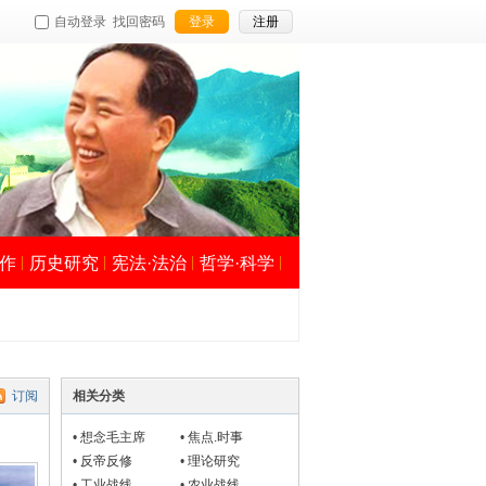
自动登录
找回密码
登录
注册
作
历史研究
宪法·法治
哲学·科学
订阅
相关分类
•
想念毛主席
•
焦点.时事
•
反帝反修
•
理论研究
•
工业战线
•
农业战线