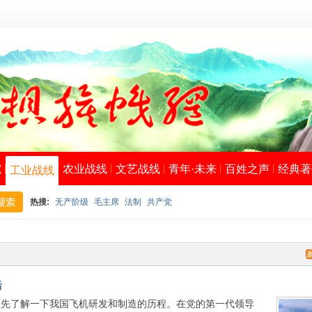
究
农业战线
文艺战线
青年·未来
百姓之声
经典著
工业战线
热搜:
无产阶级
毛主席
法制
共产党
搜
后
了解一下我国飞机研发和制造的历程。在党的第一代领导