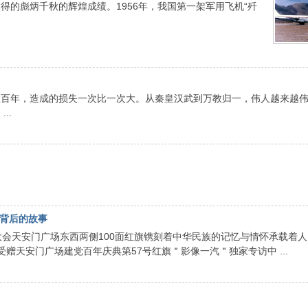
得的彪炳千秋的辉煌成绩。1956年，我国第一架军用飞机“歼
数百年，造成的损失一次比一次大。从秦皇汉武到万教归一，伟人越来越
..
汽背后的故事
00周年大会天安门广场东西两侧100面红旗镌刻着中华民族的记忆与情怀承载着
汽受赠天安门广场建党百年庆典第57号红旗＂影像一汽＂独家专访中 ...