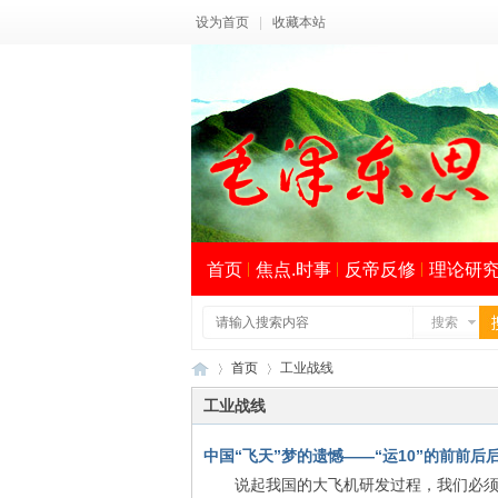
设为首页
|
收藏本站
首页
焦点.时事
反帝反修
理论研
搜索
首页
工业战线
工业战线
中国“飞天”梦的遗憾——“运10”的前前后
毛
›
›
索
说起我国的大飞机研发过程，我们必须先