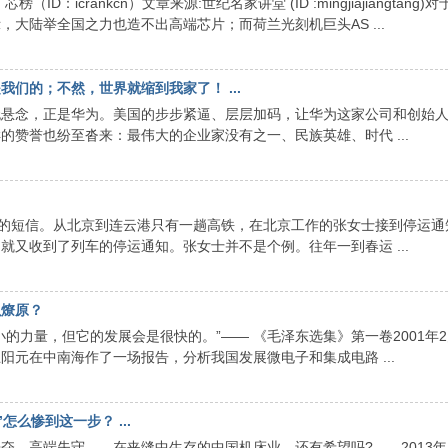
：icrankcn）文章来源:世纪名家讲堂 (ID :mingjiajiangtang)
大陆举全国之力也造不出高端芯片；而荷兰光刻机巨头AS ...
们的；不然，世界就缩到我家了！ ...
无悬念，正是华为。美国的步步紧逼、层层加码，让华为这家公司和创始
赞誉也纷至沓来：最伟大的企业家没有之一、民族英雄、时代 ...
”的短信。从北京到连云港只有一趟高铁，在北京工作的张女士接到停运通
又收到了列车的停运通知。张女士并不是个例。往年一到春运 ...
以燎原？
的力量，但它的发展会是很快的。”—— 《毛泽东选集》第一卷2001年2
元在中南海作了一场报告，分析我国发展微电子和集成电路 ...
么惨到这一步？ ...
高端失守……在夹缝中生存的中国机床业，还有希望吗? 2013年