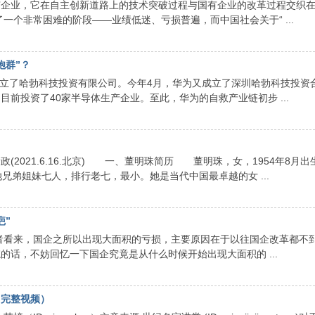
有企业，它在自主创新道路上的技术突破过程与国有企业的改革过程交织
了一个非常困难的阶段——业绩低迷、亏损普遍，而中国社会关于“ ...
炮群”？
请成立了哈勃科技投资有限公司。今年4月，华为又成立了深圳哈勃科技投资
前投资了40家半导体生产企业。至此，华为的自救产业链初步 ...
政(2021.6.16.北京) 一、董明珠简历 董明珠，女，1954年8月出
兄弟姐妹七人，排行老七，最小。她是当代中国最卓越的女 ...
疤”
者看来，国企之所以出现大面积的亏损，主要原因在于以往国企改革都不
话，不妨回忆一下国企究竟是从什么时候开始出现大面积的 ...
（完整视频）