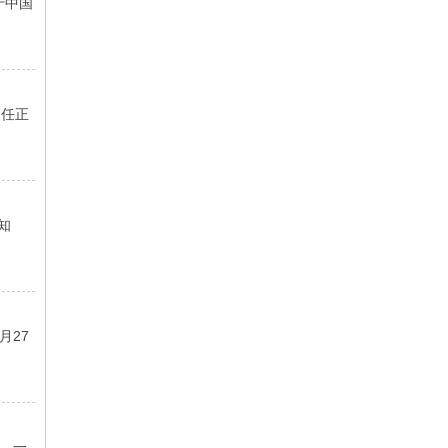
对于中国
人任正
知
月27
，一