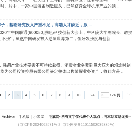
。片中，一家中国装备制造巨头，已然跻身全球机床产业的顶 ...
子，基础研究投入严重不足，高端人才缺乏，原 ...
020年中国联通(600050,股吧)科技创新大会上，中科院大学副院长、教
不强”，虽然中国研发投入总量世界第二，但研发强度与创新 ...
声明，强调产业技术要素不可持续获得、消费者业务受到巨大压力的艰难时刻
为公司投资控股有限公司决定整体出售荣耀业务资产，收购方是 ...
1
2
3
4
5
6
7
8
9
10
... 24
/ 24 页
下
Archiver
|
手机版
|
小黑屋
|
毛旗网<所有文字仅代表个人观点，与本站立场无关>
(
京ICP备2024062571号-2
京公网安备11011502039885号
)