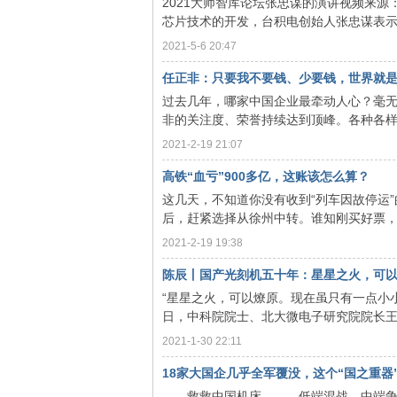
2021大师智库论坛张忠谋的演讲视频来源：芯榜（ID
芯片技术的开发，台积电创始人张忠谋表示，
2021-5-6 20:47
旗
任正非：只要我不要钱、少要钱，世界就是我
过去几年，哪家中国企业最牵动人心？毫
非的关注度、荣誉持续达到顶峰。各种各样的
2021-2-19 21:07
高铁“血亏”900多亿，这账该怎么算？
这几天，不知道你没有收到“列车因故停运
后，赶紧选择从徐州中转。谁知刚买好票，就
帜
2021-2-19 19:38
陈辰丨国产光刻机五十年：星星之火，可
“星星之火，可以燎原。现在虽只有一点小小
日，中科院院士、北大微电子研究院院长王阳
2021-1-30 22:11
18家大国企几乎全军覆没，这个“国之重器”怎
救救中国机床。 低端混战、中端争夺、