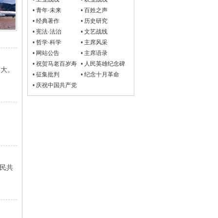
•
青年·未来
•
百姓之声
•
经典著作
•
历史研究
•
宪法·法治
•
文艺战线
•
哲学·科学
•
主席风采
•
网站公告
•
主席语录
•
祝贺马老百岁寿
•
人民英雄纪念碑
伟大。
诞
•
征集批判
•
纪念十月革命
•
庆祝中国共产党
成立100周年
人民共