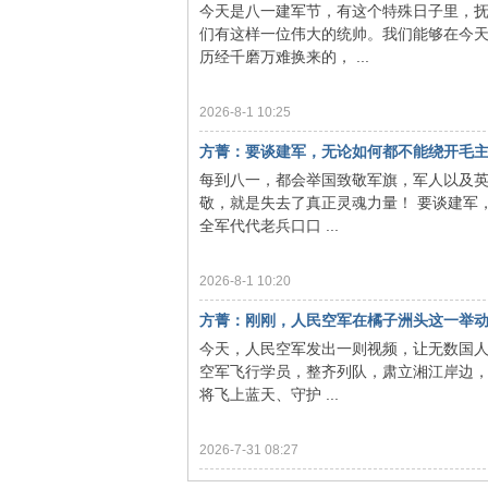
今天是八一建军节，有这个特殊日子里，
们有这样一位伟大的统帅。我们能够在今
历经千磨万难换来的， ...
2026-8-1 10:25
方菁：要谈建军，无论如何都不能绕开毛
每到八一，都会举国致敬军旗，军人以及英
敬，就是失去了真正灵魂力量！ 要谈建军
全军代代老兵口口 ...
2026-8-1 10:20
方菁：刚刚，人民空军在橘子洲头这一举
今天，人民空军发出一则视频，让无数国人
空军飞行学员，整齐列队，肃立湘江岸边，
将飞上蓝天、守护 ...
2026-7-31 08:27