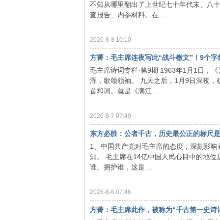
不知从哪里翻出了上世纪七十年代末、八
查报告、内参材料。在 ...
2026-8-8 10:10
方菁：毛主席连夜写此“战斗檄文”！9个字
毛主席诗词专栏·第9期 1963年1月1
浑，歌颂领袖。 九天之后，1月9日深夜
泽
首和词。就是《满江 ...
2026-8-7 07:49
东方必胜：公者千古，历史最公正的标尺
1、中国共产党对毛主席的态度，深刻影响
知。 毛主席在14亿中国人民心目中的地
谁、拥护谁，这是 ...
东
2026-8-6 07:46
方菁：毛主席此作，被称为“千古第一史诗词”