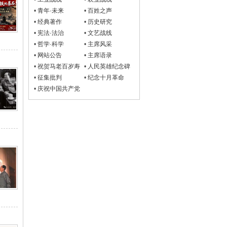
•
青年·未来
•
百姓之声
•
经典著作
•
历史研究
•
宪法·法治
•
文艺战线
•
哲学·科学
•
主席风采
•
网站公告
•
主席语录
•
祝贺马老百岁寿
•
人民英雄纪念碑
诞
•
征集批判
•
纪念十月革命
•
庆祝中国共产党
成立100周年