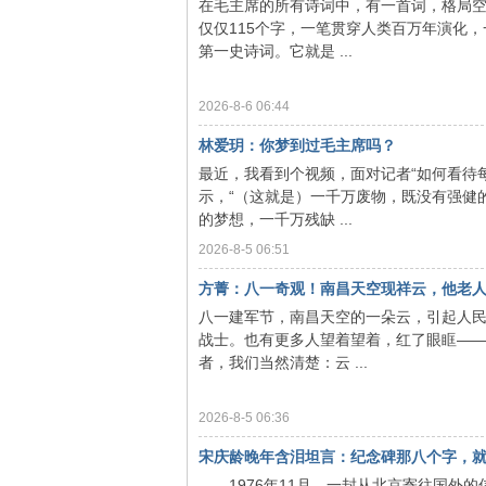
在毛主席的所有诗词中，有一首词，格局空
仅仅115个字，一笔贯穿人类百万年演化
第一史诗词。它就是 ...
2026-8-6 06:44
思
林爱玥：你梦到过毛主席吗？
最近，我看到个视频，面对记者“如何看待每
示，“（这就是）一千万废物，既没有强健
的梦想，一千万残缺 ...
2026-8-5 06:51
方菁：八一奇观！南昌天空现祥云，他老人
八一建军节，南昌天空的一朵云，引起人民
战士。也有更多人望着望着，红了眼眶——
想
者，我们当然清楚：云 ...
2026-8-5 06:36
宋庆龄晚年含泪坦言：纪念碑那八个字，就是
1976年11月，一封从北京寄往国外的