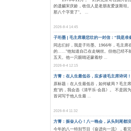
的遗孀宋庆龄，收信人是老朋友爱泼斯坦
那八个字里了”。 ...
旗
2026-8-4 14:45
子珩墨 | 毛主席最悲壮的一封信：“我是准备跌
同志们好，我是子珩墨。1966年，毛主
的……"他知道自己在走钢丝。但他已经不
五天。他一只眼睛还蒙着纱 ...
2026-8-4 12:15
方菁：在人生最低谷，应多读毛主席诗词
帜
原标题：在人生最低谷，如何破局？毛主席
愈"的，我会选《清平乐·会昌》。 不是因
首词写于他人生最 ...
2026-8-4 11:32
方菁：振奋人心！八一晚会，从头到尾都
今年的八一特别节目《奋进向一流》，看完