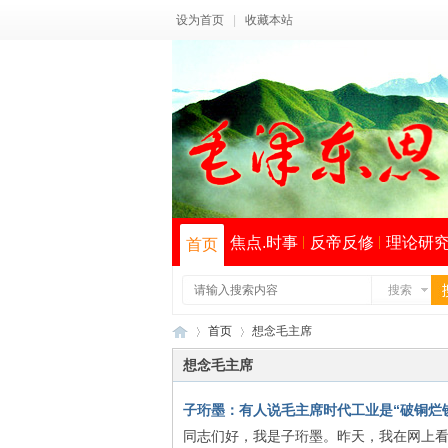
设为首页
|
收藏本站
焦点.时事
反帝反修
理论研
首页
搜索
首页
想念毛主席
想念毛主席
子珩墨：有人说毛主席时代工业是“破铜烂铁”
毛
›
›
索
同志们好，我是子珩墨。昨天，我在网上