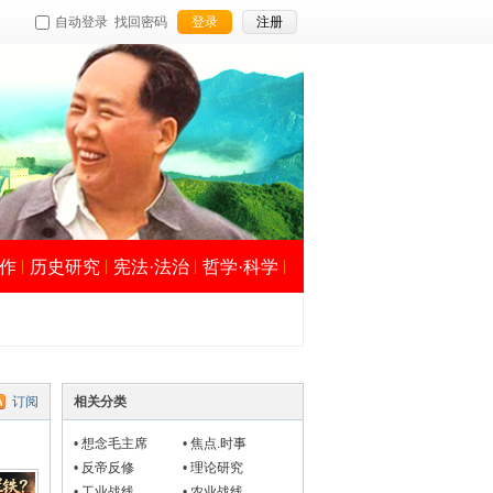
自动登录
找回密码
登录
注册
作
历史研究
宪法·法治
哲学·科学
订阅
相关分类
•
想念毛主席
•
焦点.时事
•
反帝反修
•
理论研究
•
工业战线
•
农业战线