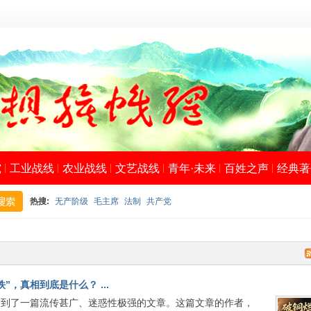
究
工业战线
农业战线
文艺战线
青年·未来
百姓之声
经典著
热搜:
无产阶级
毛主席
法制
共产党
搜
，真相到底是什么？ ...
看到了一篇流传甚广、迷惑性极强的文章。这篇文章的作者，