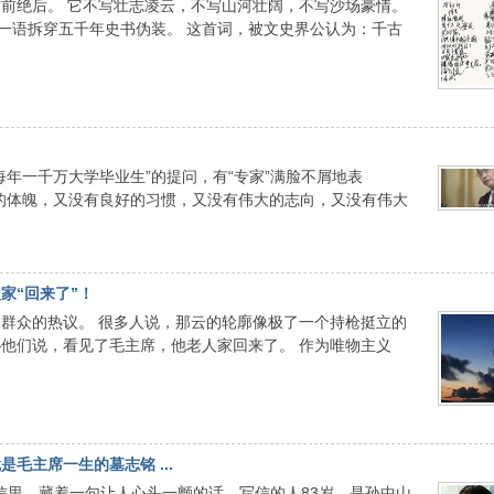
前绝后。 它不写壮志凌云，不写山河壮阔，不写沙场豪情。
，一语拆穿五千年史书伪装。 这首词，被文史界公认为：千古
年一千万大学毕业生”的提问，有“专家”满脸不屑地表
的体魄，又没有良好的习惯，又没有伟大的志向，又没有伟大
家“回来了”！
群众的热议。 很多人说，那云的轮廓像极了一个持枪挺立的
他们说，看见了毛主席，他老人家回来了。 作为唯物主义
毛主席一生的墓志铭 ...
信里，藏着一句让人心头一颤的话。写信的人83岁，是孙中山