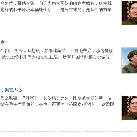
抚今追昔，百感交集。向这支伟大军队的缔造者致敬，庆幸我
天这样的和平环境幸福地生活，不是凭空来的，是我们的前辈
主席
烈们。 但今天我想说：如果建军节，不提毛主席，那这份致
，就永远绕不开伟大领袖毛主席。 所有开国将帅都心悦诚服，
动，振奋人心！
为之动容。 7月29日，长沙橘子洲头，刚刚被录取的新一届
站在毛主席雕像前，齐声庄严诵读《沁园春·长沙》。 这群即