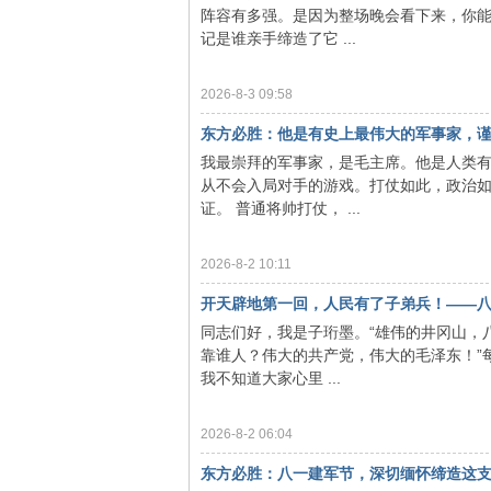
阵容有多强。是因为整场晚会看下来，你能
网
记是谁亲手缔造了它 ...
2026-8-3 09:58
东方必胜：他是有史上最伟大的军事家，谨以
我最崇拜的军事家，是毛主席。他是人类
从不会入局对手的游戏。打仗如此，政治
证。 普通将帅打仗， ...
2026-8-2 10:11
开天辟地第一回，人民有了子弟兵！——八一
同志们好，我是子珩墨。“雄伟的井冈山，
靠谁人？伟大的共产党，伟大的毛泽东！”
我不知道大家心里 ...
2026-8-2 06:04
东方必胜：八一建军节，深切缅怀缔造这支伟