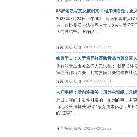
63岁老农写文反被刑拘？程序倒着走，正
2026年7月24日上午9时，河南辉县市人
旗
表、政协委员与法律界人士，8名法警分列
认罚具结书。 所有人 ...
分类:
宪法·法治
2026-7-27 10:55
岐黄千古：关于侯元祥案致青岛市黄岛区人民
尊敬的青岛市黄岛区人民法院： 我是关注
审理并作出判决。此前贵院判决结果在社会上
分类:
宪法·法治
2026-7-27 10:31
帜
人间零碎：所内连夜签，所外急设组，只
近日，崔红玉案件引发的一系列的事，匪夷
当地公检法机关“联名”放弃周末休息，加班
的“狂奔”， ...
分类:
宪法·法治
2026-7-26 10:02