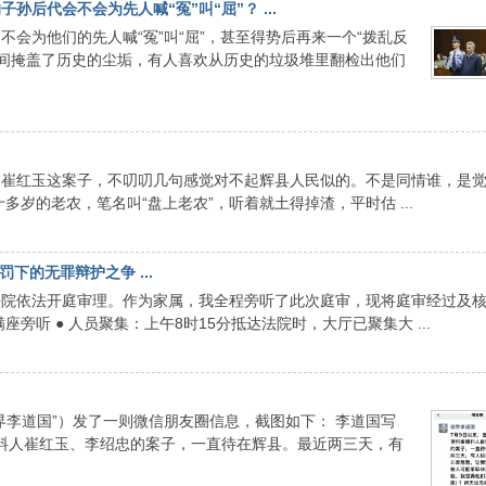
后代会不会为先人喊“冤”叫“屈”？ ...
会为他们的先人喊“冤”叫“屈”，甚至得势后再来一个“拨乱反
时间掩盖了历史的尘垢，有人喜欢从历史的垃圾堆里翻检出他们
到崔红玉这案子，不叨叨几句感觉对不起辉县人民似的。不是同情谁，是
多岁的老农，笔名叫“盘上老农”，听着就土得掉渣，平时估 ...
下的无罪辩护之争 ...
在法院依法开庭审理。作为家属，我全程旁听了此次庭审，现将庭审经过及
旁听 ● 人员聚集：上午8时15分抵达法院时，大厅已聚集大 ...
律界李道国”）发了一则微信朋友圈信息，截图如下： 李道国写
爆料人崔红玉、李绍忠的案子，一直待在辉县。最近两三天，有