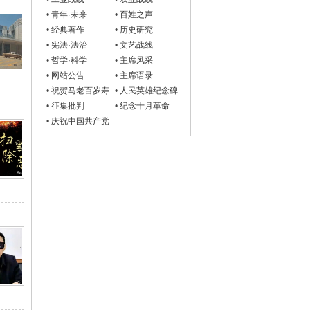
•
青年·未来
•
百姓之声
•
经典著作
•
历史研究
•
宪法·法治
•
文艺战线
•
哲学·科学
•
主席风采
•
网站公告
•
主席语录
•
祝贺马老百岁寿
•
人民英雄纪念碑
诞
•
征集批判
•
纪念十月革命
•
庆祝中国共产党
成立100周年