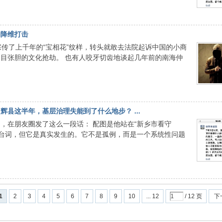
的降维打击
宗传了上千年的“宝相花”纹样，转头就敢去法院起诉中国的小商
目张胆的文化抢劫。 也有人咬牙切齿地谈起几年前的南海仲
辉县这半年，基层治理失能到了什么地步？ ...
，在朋友圈发了这么一段话： 配图是他站在“新乡市看守
剧台词，但它是真实发生的。它不是孤例，而是一个系统性问题
1
2
3
4
5
6
7
8
9
10
... 12
/ 12 页
下