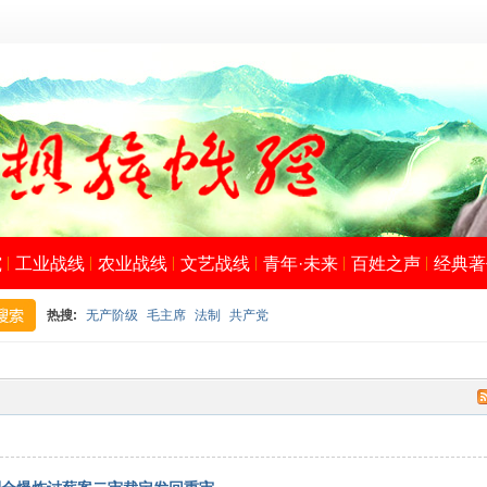
究
工业战线
农业战线
文艺战线
青年·未来
百姓之声
经典著
热搜:
无产阶级
毛主席
法制
共产党
搜