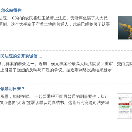
义怎么站得住
民法院。 63岁的农民崔红玉被带上法庭。旁听席坐满了人大代
两侧。这个大半辈子守着土地的普通人，此前已经签署了认罪
法院的公开劝诫信 ...
侯元祥案的群众之一。近期，侯元祥案经最高人民法院发回重审，交由贵
引发了强烈的反响与广泛的争议。据近期网络投票结果显示 ...
缘领导明日来？
所思，如鲠在喉。 一起普通得不能再普通的刑事案件，却让
加点也要“火速”签署认罪认罚具结书。这背后究竟是司法效率