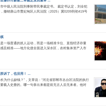
爆炸讨薪案二审裁定发回重审 ...
唐山市中级人民法院刑事附带民事裁定书。 裁定书认定，刘全犯
撤销唐山市曹妃甸区人民法院（2025）冀0209刑初419号
大棋
不是一场普通的抓人运动，而是一场精准卡位、直指经济存量
度敏感且精准——地方化债全面进入深水区，农村集体资产入市
诉了，也没用！ ...
局长为什么缺钱？”，文章说：“河北省邯郸市丛台区法院的执行
定要载入史册的。哪一句拿出来都是前无古人后无来者。他对