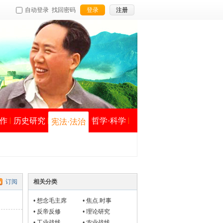
自动登录
找回密码
登录
注册
作
历史研究
哲学·科学
宪法·法治
订阅
相关分类
•
想念毛主席
•
焦点.时事
•
反帝反修
•
理论研究
•
工业战线
•
农业战线