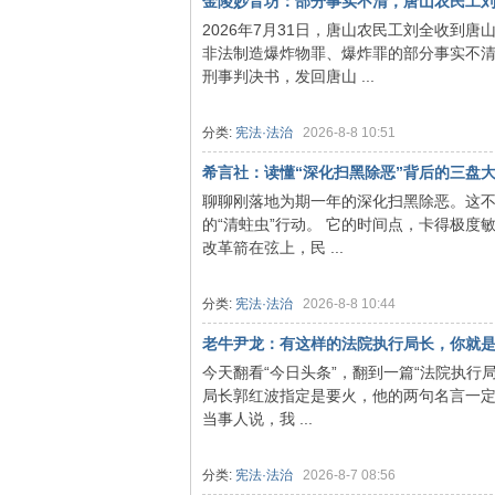
金陵妙音坊：部分事实不清，唐山农民工刘全
2026年7月31日，唐山农民工刘全收到
非法制造爆炸物罪、爆炸罪的部分事实不清，
刑事判决书，发回唐山 ...
分类:
宪法·法治
2026-8-8 10:51
希言社：读懂“深化扫黑除恶”背后的三盘
泽
聊聊刚落地为期一年的深化扫黑除恶。这
的“清蛀虫”行动。 它的时间点，卡得极
改革箭在弦上，民 ...
分类:
宪法·法治
2026-8-8 10:44
老牛尹龙：有这样的法院执行局长，你就是胜
今天翻看“今日头条”，翻到一篇“法院执行
局长郭红波指定是要火，他的两句名言一
东
当事人说，我 ...
分类:
宪法·法治
2026-8-7 08:56