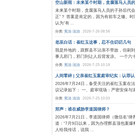
空山新雨：未来某个时期，贪腐落马人员的子孙
网
未来某个时期，贪腐落马人员的子孙后代会不
正”？ 答案是肯定的，因为有前车之辙。
认为“有 ...
分类:
宪法·法治
2026-7-26 08:56
老巫白话：崔红玉这事，忍不住叨叨几句
我是外地的，跟辉县不沾亲不带故，但刷
事儿邪门，邪门到让人后背发凉。 一个六十
分类:
宪法·法治
2026-7-25 10:19
人间零碎 | 父亲崔红玉案庭审纪实：认罪认罚
2026年7月24日，备受关注的崔红玉案
议记录如下： 一、庭审现场：严密安保与满座
分类:
宪法·法治
2026-7-25 10:03
郑声：谁在威胁李道国律师？
2026年7月21日，李道国律师（微信名“
道：“7月9日以来，因为办理辉县顶包案
人给我传话，说我 ...