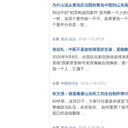
为什么说从黄岛区法院到青岛中院到山东高院
刑法中的“犯罪构成四要件”是判断一个人
一样，这四个要件缺一不可。如果要给一
个要件分别是：犯 ...
思
分类:
宪法·法治
2026-7-31 09:28
张伯礼：中医不是故纸堆里的玄谈，是能
2020年9月8日，全国抗击新冠肺炎疫情
英雄”国家荣誉称号奖章佩戴在我胸前，那
我一个人，它属于 ...
分类:
中医药讨论
2026-7-28 10:51
想
朱文强：谁逼着唐山农民工刘全自制炸弹
50年祭，这些日子，大家讨论最多的便是“重
整顿政法队伍，余音犹在。 如何重塑？能
面已经连续删除 ...
分类:
宪法·法治
2026-7-28 09:33