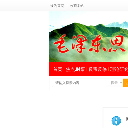
设为首页
|
收藏本站
首页
焦点.时事
反帝反修
理论研
搜索
索