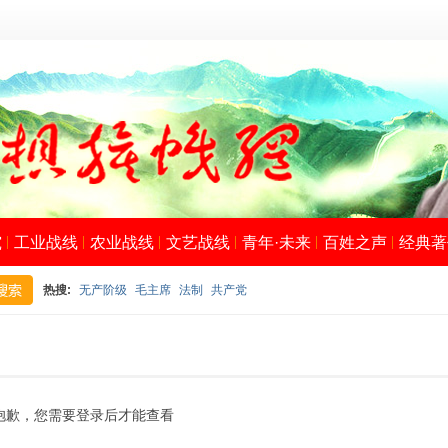
究
工业战线
农业战线
文艺战线
青年·未来
百姓之声
经典著
热搜:
无产阶级
毛主席
法制
共产党
搜
抱歉，您需要登录后才能查看