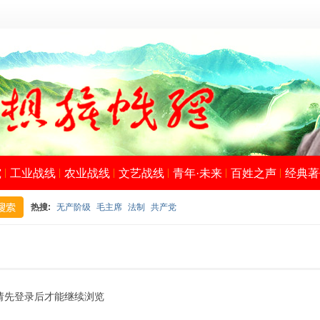
究
工业战线
农业战线
文艺战线
青年·未来
百姓之声
经典著
热搜:
无产阶级
毛主席
法制
共产党
搜
请先登录后才能继续浏览